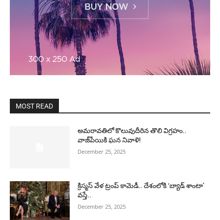
MOST READ
అమరావతిలో కొలువుదీరిన తొలి విగ్రహం..
వాజ్‌పేయికి ఘన నివాళి!
December 25, 2025
క్రిస్మస్ వేళ ట్రంప్ కామెడీ.. దేశంలోకి ‘బ్యాడ్ శాంటా’
వస్తే..
December 25, 2025