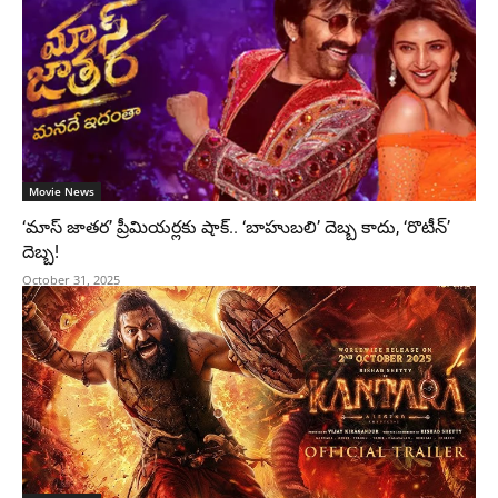
Movie News
‘మాస్ జాతర’ ప్రీమియర్లకు షాక్.. ‘బాహుబలి’ దెబ్బ కాదు, ‘రొటీన్’
దెబ్బ!
October 31, 2025