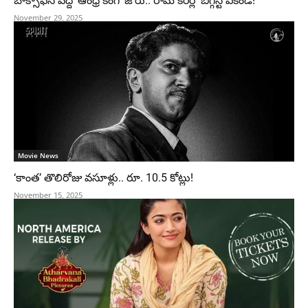
బాక్సాఫీస్ వద్ద ‘ఆంధ్ర కింగ్’ జోరు.. రామ్ కెరీర్లో బిగ్గెస్ట్ వీకెండ్!
November 29, 2025
Movie News
‘కాంత’ తొలిరోజు వసూళ్లు.. రూ. 10.5 కోట్లు!
November 15, 2025