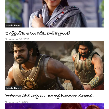
Movie News
‘ది గర్ల్‌ఫ్రెండ్’కు అసలు పరీక్ష.. హిట్ కొట్టాలంటే..!
November 10, 2025
Movie News
‘బాహుబలి ఎపిక్’ విధ్వంసం.. ఇది కొత్త సినిమాలకు గుణపాఠం!
November 1, 2025