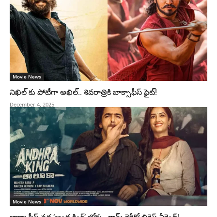
Movie News
నిఖిల్ కు పోటీగా అఖిల్.. శివరాత్రికి బాక్సాఫీస్ ఫైట్!
December 4, 2025
Movie News