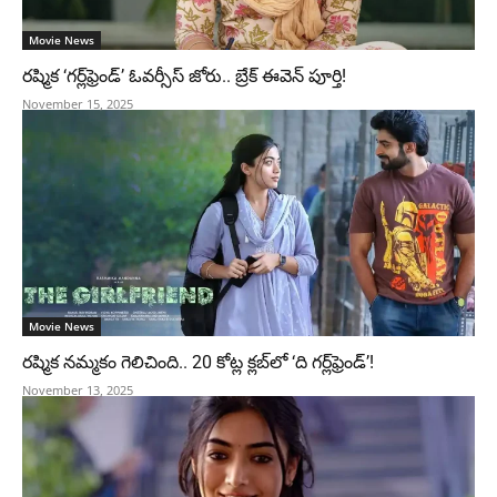
Movie News
రష్మిక ‘గర్ల్‌ఫ్రెండ్’ ఓవర్సీస్ జోరు.. బ్రేక్ ఈవెన్ పూర్తి!
November 15, 2025
Movie News
రష్మిక నమ్మకం గెలిచింది.. 20 కోట్ల క్లబ్‌లో ‘ది గర్ల్‌ఫ్రెండ్’!
November 13, 2025