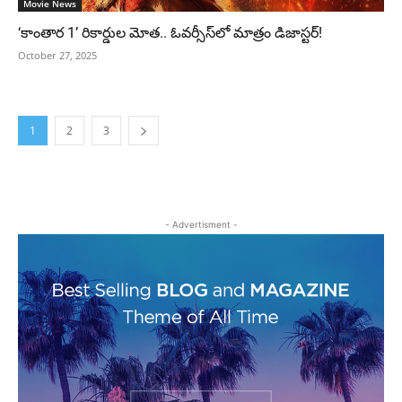
Movie News
‘కాంతార 1’ రికార్డుల మోత.. ఓవర్సీస్‌లో మాత్రం డిజాస్టర్!
October 27, 2025
1
2
3
- Advertisment -