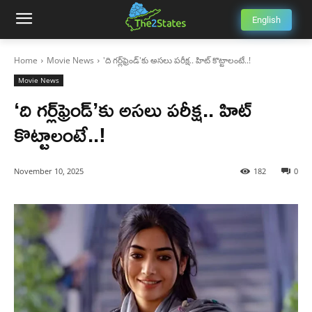
English
Home
Movie News
'ది గర్ల్‌ఫ్రెండ్'కు అసలు పరీక్ష.. హిట్ కొట్టాలంటే..!
Movie News
‘ది గర్ల్‌ఫ్రెండ్’కు అసలు పరీక్ష.. హిట్
కొట్టాలంటే..!
November 10, 2025
182
0