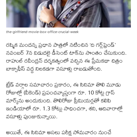
the-girlfriend-movie-box-office-crucial-week
రష్మిక మందన్న ప్రధాన పాత్రలో నటించిన ‘ది గర్ల్‌ఫ్రెండ్’
నవంబర్ 7న విడుదలై డీసెంట్ టాక్‌ను సొంతం చేసుకుంది.
రాహుల్ రవీంద్రన్ దర్శకత్వంలో వచ్చిన ఈ ప్రేమకథా చిత్రం
బాక్సాఫీస్ వద్ద నిలకడగా వసూళ్లు రాబడుతోంది.
ట్రేడ్ వర్గాల సమాచారం ప్రకారం, ఈ సినిమా తొలి మూడు
రోజుల్లో (వీకెండ్) ప్రపంచవ్యాప్తంగా రూ. 10 కోట్ల గ్రాస్
మార్క్‌ను అందుకుంది. తొలిరోజు ప్రీమియర్లతో కలిపి
ఇండియాలో రూ. 1.3 కోట్లు సాధించగా, శని, ఆదివారాల్లో
వసూళ్లు పుంజుకున్నాయి.
అయితే, ఈ సినిమా అసలు పరీక్ష సోమవారం నుంచే