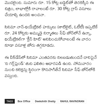
మొదలైంది. సుమారు రూ. 15 కోట్ల బడ్జెట్‌తో తెరకెక్కిన ఈ
చిత్రం, లాభాల్లోకి రావాలంటే రూ. 30 కోట్ల గ్రాస్ వసూలు
చేయాల్సి ఉందని అంచనా.
సినిమా నాన్-థియేట్రికల్ హక్కులు (శాటిలైట్, ఓటీటీ) ఇప్పటికే
రూ. 24 కోట్లకు అమ్ముడై నిర్మాతలు సేఫ్ జోన్‌లోనే ఉన్నా,
థియేట్రికల్‌గా ‘క్లీన్ హిట్’ అనిపించుకోవాలంటే ఈ వారం
కూడా వసూళ్ల జోరు తగ్గకూడదు.
ఈ వీక్‌డేస్‌లో సినిమా ఎంతవరకు నిలబడుతుందనే దానిపైనే
‘ది గర్ల్‌ఫ్రెండ్’ తుది ఫలితం ఆధారపడి ఉంది. సోమవారం
నుంచి కలెక్షన్లు స్థిరంగా కొనసాగితేనే సినిమా సేఫ్ జోన్‌లోకి
వస్తుంది.
TAGS
Box Office
Deekshith Shetty
RAHUL RAVINDRAN