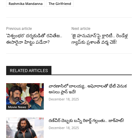
Rashmika Mandanna
The Girlfriend
Previous article
Next article
‘విశ్వంభర’ దర్శకుడితో రవితేజ..
‘జై హనుమాన్’పై క్లారిటీ.. రెండేళ్ల
ఈసారైనా హిట్టు పడేనా?
గ్యాప్‌కు ప్రశాంత్ వర్మ చెక్!
RELATED ARTICLES
వారణాసిలో బాలయ్య.. అఘోరాలతో భేటీ వెనుక
అసలు ప్లాన్ ఇదే!
December 18, 2025
Movie News
రణ్‌వీర్ దెబ్బకు బన్నీ రికార్డ్ గల్లంతు.. జాక్‌పాట్!
December 18, 2025