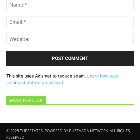
Na
Ema
Web
This site uses Akismet to reduce spam.
Learn how your
comment data is processed.
MOST POPULAR
© 2025 THE2STATES. POWERED BY BUZZAADA NETWORK. ALL RIGHTS
RESERVED