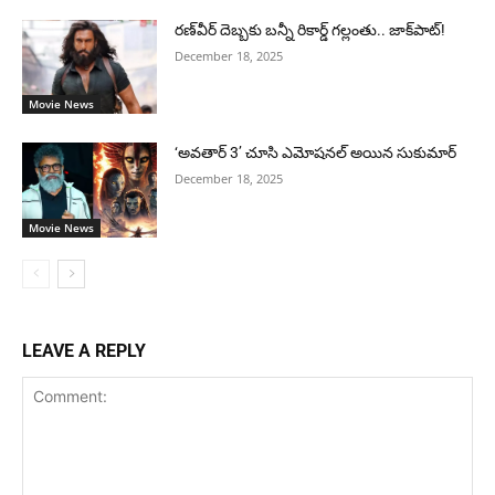
రణ్‌వీర్ దెబ్బకు బన్నీ రికార్డ్ గల్లంతు.. జాక్‌పాట్!
December 18, 2025
Movie News
‘అవతార్ 3’ చూసి ఎమోషనల్ అయిన సుకుమార్
December 18, 2025
Movie News
LEAVE A REPLY