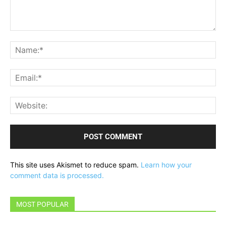
Comment:
Na
Ema
Web
This site uses Akismet to reduce spam.
Learn how your
comment data is processed.
MOST POPULAR