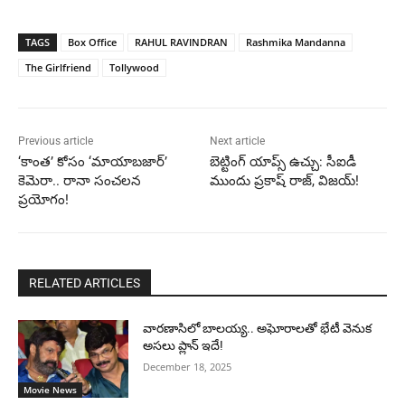
TAGS
Box Office
RAHUL RAVINDRAN
Rashmika Mandanna
The Girlfriend
Tollywood
Previous article
Next article
‘కాంత’ కోసం ‘మాయాబజార్’
బెట్టింగ్ యాప్స్ ఉచ్చు: సీఐడీ
కెమెరా.. రానా సంచలన
ముందు ప్రకాష్ రాజ్, విజయ్!
ప్రయోగం!
RELATED ARTICLES
వారణాసిలో బాలయ్య.. అఘోరాలతో భేటీ వెనుక
అసలు ప్లాన్ ఇదే!
December 18, 2025
Movie News