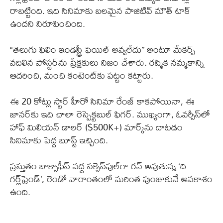
రాబట్టింది. ఇది సినిమాకు బలమైన పాజిటివ్ మౌత్ టాక్
ఉందని నిరూపించింది.
“తెలుగు ఫిలిం ఇండస్ట్రీ ఫెయిల్ అవ్వలేదు” అంటూ మేకర్స్
వదిలిన పోస్టర్‌ను ప్రేక్షకులు నిజం చేశారు. రష్మిక నమ్మకాన్ని
ఆదరించి, మంచి కంటెంట్‌కు పట్టం కట్టారు.
ఈ 20 కోట్లు స్టార్ హీరో సినిమా రేంజ్ కాకపోయినా, ఈ
జానర్‌కు ఇది చాలా రెస్పెక్టబుల్ ఫిగర్. ముఖ్యంగా, ఓవర్సీస్‌లో
హాఫ్ మిలియన్ డాలర్ ($500K+) మార్క్‌ను దాటడం
సినిమాకు పెద్ద బూస్ట్ ఇచ్చింది.
ప్రస్తుతం బాక్సాఫీస్ వద్ద సక్సెస్‌ఫుల్‌గా రన్ అవుతున్న ‘ది
గర్ల్‌ఫ్రెండ్’, రెండో వారాంతంలో మరింత పుంజుకునే అవకాశం
ఉంది.