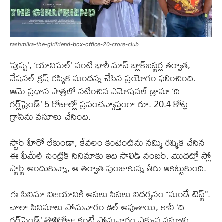
rashmika-the-girlfriend-box-office-20-crore-club
‘పుష్ప’, ‘యానిమల్’ వంటి భారీ మాస్ బ్లాక్‌బస్టర్ల తర్వాత,
నేషనల్ క్రష్ రష్మిక మందన్న చేసిన ప్రయోగం ఫలించింది.
ఆమె ప్రధాన పాత్రలో నటించిన ఎమోషనల్ డ్రామా ‘ది
గర్ల్‌ఫ్రెండ్’ 5 రోజుల్లో ప్రపంచవ్యాప్తంగా రూ. 20.4 కోట్ల
గ్రాస్‌ను వసూలు చేసింది.
స్టార్ హీరో లేకుండా, కేవలం కంటెంట్‌ను నమ్మి రష్మిక చేసిన
ఈ ఫీమేల్ సెంట్రిక్ సినిమాకు ఇది సాలిడ్ నంబర్. మొదట్లో స్లో
స్టార్ట్ అందుకున్నా, ఆ తర్వాత పుంజుకున్న తీరు ఆకట్టుకుంది.
ఈ సినిమా విజయానికి అసలు సిసలు నిదర్శనం “మండే టెస్ట్”.
చాలా సినిమాలు సోమవారం డల్ అవుతాయి, కానీ ‘ది
గర్ల్‌ఫ్రెండ్’ తొలిరోజు కంటే సోమవారం ఎక్కువ వసూళ్లు