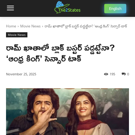
English
Home
Movie News
రామ్ ఖాతాలో బ్లాక్ బస్టర్ పడ్డట్టేనా? 'ఆంధ్ర కింగ్' సెన్సార్ టాక్
Movie News
రామ్ ఖాతాలో బ్లాక్ బస్టర్ పడ్డట్టేనా?
‘ఆంధ్ర కింగ్’ సెన్సార్ టాక్
November 25, 2025
195
0