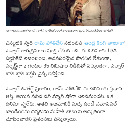
ram-pothineni-andhra-king-thaloooka-censor-report-blockbuster-talk
ఎనర్జిటిక్ స్టార్
రామ్ పోతినేని
నటించిన ‘
ఆంధ్ర కింగ్ తాలూకా
‘
సెన్సార్ కార్యక్రమాలు పూర్తి చేసుకుంది. ఈ సినిమాకు U/A
సర్టిఫికెట్ లభించింది. అనవసరమైన సాగదీత లేకుండా,
పర్ఫెక్ట్‌గా 2 గంటల 35 నిమిషాల నిడివితో వస్తుండగా, సెన్సార్
టాక్ బ్లాక్ బస్టర్ వైబ్స్ ఇస్తోంది.
సెన్సార్ రిపోర్ట్ ప్రకారం, రామ్ పోతినేని ఈ సినిమాకు ప్రధాన
ఆస్తి. ఆయన నటన వన్ మ్యాన్ షోగా నిలవనుందట. ఒక
సినిమా స్టార్‌కు, అతని అభిమానికి మధ్య ఉండే ఎమోషనల్
బాండింగ్‌ను దర్శకుడు మహేశ్ బాబు పి అద్భుతంగా
చూపించారని ప్రశంసలు వస్తున్నాయి.