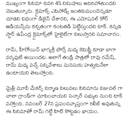
ముఖ్యంగా సినిమా చివరి 45 నిమిషాలు అదిరిపోతుందని
చెబుతున్నారు. క్లైమాక్స్ ఎపిసోడ్స్ ఇంతకుముందెన్నడూ
చూడని విధంగా డిజైన్ చేశారని, ఈ ఎమోషనల్ కోర్
ఆడియన్స్‌ను కచ్చితంగా కంటతడి పెట్టిస్తుందని టాక్. కన్నడ
స్టార్ ఉపేంద్ర క్లైమాక్స్‌లో హైలైట్‌గా నిలుస్తారని సమాచారం.
రామ్, హీరోయిన్ భాగ్యశ్రీ బొర్సే మధ్య కెమిస్ట్రీ కూడా బాగా
వర్కవుట్ అయిందట. అలాగే తండ్రి పాత్రలో రావు రమేష్,
రామ్ మధ్య వచ్చే సన్నివేశాలు మనసుకు హత్తుకునేలా
ఉంటాయని తెలుస్తోంది.
మైత్రీ మూవీ మేకర్స్ నిర్మాణ విలువలు సినిమాను విజువల్ గా
చాలా గ్రాండ్‌గా చూపించాయని సెన్సార్ సభ్యుల నుంచి టాక్
వస్తోంది. నవంబర్ 27న ప్రపంచవ్యాప్తంగా రిలీజ్ అవుతున్న
ఈ సినిమాతో రామ్ గట్టి హిట్ కొట్టడం ఖాయం.