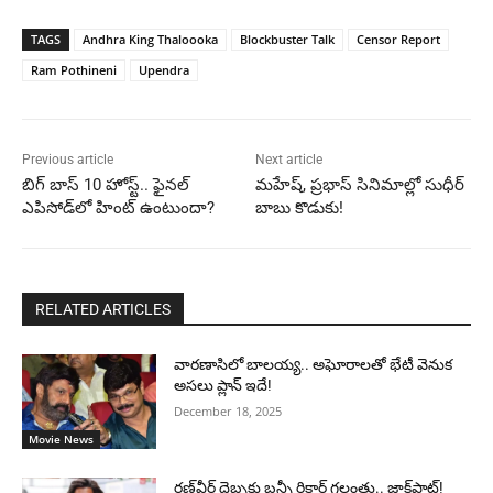
TAGS
Andhra King Thaloooka
Blockbuster Talk
Censor Report
Ram Pothineni
Upendra
Previous article
Next article
బిగ్ బాస్ 10 హోస్ట్.. ఫైనల్
మహేష్, ప్రభాస్ సినిమాల్లో సుధీర్
ఎపిసోడ్‌లో హింట్ ఉంటుందా?
బాబు కొడుకు!
RELATED ARTICLES
వారణాసిలో బాలయ్య.. అఘోరాలతో భేటీ వెనుక
అసలు ప్లాన్ ఇదే!
December 18, 2025
Movie News
రణ్‌వీర్ దెబ్బకు బన్నీ రికార్డ్ గల్లంతు.. జాక్‌పాట్!