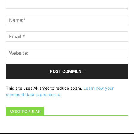
Comment:
Na
Ema
Web
This site uses Akismet to reduce spam.
Learn how your
comment data is processed.
MOST POPULAR