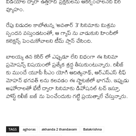
వీడియోల ద్వారా ఉత్తరాది ప్రేక్షకులను ఆకర్షించాలనేది వీరి
వ్యూహం.
రేపు విడుదల కాబోతున్న ‘అవతార్ 3’ సినిమాకు మిశ్రమ
స్పందన వస్తుండటంతో, ఆ గ్యాప్ ను వాడుకుని హిందీలో
కలెక్షన్స్ పెంచుకోవాలని టీమ్ ప్లాన్ చేసింది.
బాలయ్య తన కెరీర్ లో ఎప్పుడూ లేని విధంగా ఈ సినిమా
ప్రమోషన్స్ విషయంలో ప్రత్యేక శ్రద్ధ తీసుకుంటున్నారు. రిలీజ్
కు ముందే యూపీ సీఎం యోగి ఆదిత్యనాథ్, ఆర్ఎస్ఎస్ చీఫ్
మోహన్ భగవత్ లను కలవడం ఈ స్ట్రాటజీలో భాగమే. ఇప్పుడు
అఘోరాలతో భేటీ ద్వారా సినిమాకు డివోషనల్ టచ్ ఇస్తూ,
పోస్ట్ రిలీజ్ బజ్ ను పెంచేందుకు గట్టి ప్రయత్నాలే చేస్తున్నారు.
TAGS
aghoras
akhanda 2 thandavam
Balakrishna