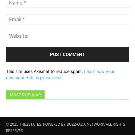
Na
Ema
Web
This site uses Akismet to reduce spam.
Learn how your
comment data is processed.
MOST POPULAR
© 2025 THE2STATES. POWERED BY BUZZAADA NETWORK. ALL RIGHTS
RESERVED