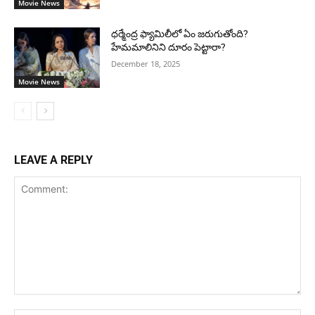
Movie News
ధర్మేంద్ర ఫ్యామిలీలో ఏం జరుగుతోంది?
హేమమాలినిని దూరం పెట్టారా?
December 18, 2025
Movie News
LEAVE A REPLY
Comment: