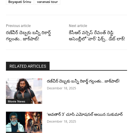
Boyapati Srinu
varanasi tour
Previous article
Next article
రణ్‌వీర్ దెబ్బకు బన్నీ రికార్డ్
కేసీఆర్ వర్సెస్ రేవంత్ రెడ్డి:
గల్లంతు.. జాక్‌పాట్!
అసెంబ్లీలో ‘వార్’ ఫిక్స్.. డేట్ లాక్!
RELATED ARTICLES
రణ్‌వీర్ దెబ్బకు బన్నీ రికార్డ్ గల్లంతు.. జాక్‌పాట్!
December 18, 2025
Movie News
‘అవతార్ 3’ చూసి ఎమోషనల్ అయిన సుకుమార్
December 18, 2025