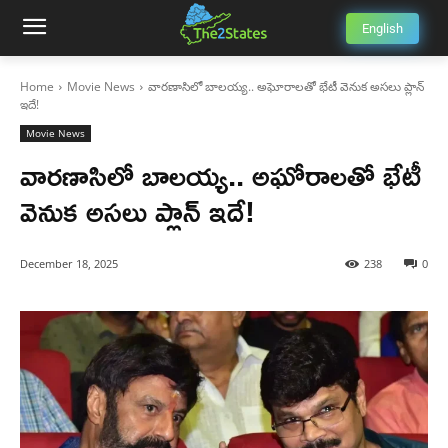
English
Home
Movie News
వారణాసిలో బాలయ్య.. అఘోరాలతో భేటీ వెనుక అసలు ప్లాన్
ఇదే!
Movie News
వారణాసిలో బాలయ్య.. అఘోరాలతో భేటీ
వెనుక అసలు ప్లాన్ ఇదే!
December 18, 2025
238
0