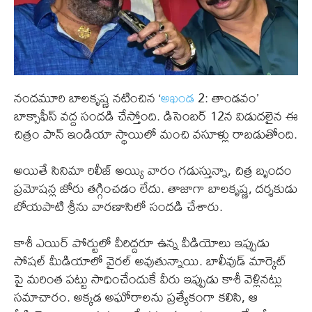
నందమూరి బాలకృష్ణ నటించిన ‘
అఖండ
2: తాండవం’
బాక్సాఫీస్ వద్ద సందడి చేస్తోంది. డిసెంబర్ 12న విడుదలైన ఈ
చిత్రం పాన్ ఇండియా స్థాయిలో మంచి వసూళ్లు రాబడుతోంది.
అయితే సినిమా రిలీజ్ అయ్యి వారం గడుస్తున్నా, చిత్ర బృందం
ప్రమోషన్ల జోరు తగ్గించడం లేదు. తాజాగా బాలకృష్ణ, దర్శకుడు
బోయపాటి శ్రీను వారణాసిలో సందడి చేశారు.
కాశీ ఎయిర్ పోర్టులో వీరిద్దరూ ఉన్న వీడియోలు ఇప్పుడు
సోషల్ మీడియాలో వైరల్ అవుతున్నాయి. బాలీవుడ్ మార్కెట్
పై మరింత పట్టు సాధించేందుకే వీరు ఇప్పుడు కాశీ వెళ్లినట్లు
సమాచారం. అక్కడ అఘోరాలను ప్రత్యేకంగా కలిసి, ఆ