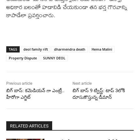
అధికార బలంతో హడావిడి చేయకుండా తన భర్త గౌరవాన్ని
కాపాడేలా ప్రవర్తించారు.
TAGS
deol family rift
dharmendra death
Hema Malini
Property Dispute
SUNNY DEOL
Previous article
Next article
బిగ్ బాస్: కమెడియన్ గా ఎంట్రీ..
బిగ్ బాస్ 9 ట్విస్ట్: టాప్ 3లోకి
హీరోగా ఎగ్జిట్
దూసుకొస్తున్న డీమాన్
RELATED ARTICLES