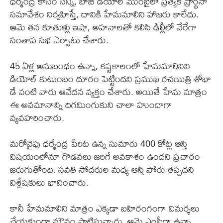
ధర్మేంద్ర కోసం సన్నీ, బాబీ డియోల్ ముంబైలో ప్రత్యేక ప్రార్థనా
సమావేశం నిర్వహిస్తే, దానికి హేమమాలిని హాజరు కాలేదు.
ఆమె తన కూతుళ్లు ఇషా, అహనాలతో కలిసి ఢిల్లీలో వేరేగా
సంతాప సభ ఏర్పాటు చేశారు.
45 ఏళ్ల అనుబంధం ఉన్నా, కష్టకాలంలో హేమమాలినిని
డియోల్ కుటుంబం దూరం పెట్టిందని ప్రముఖ రచయిత్రి శోభా
డే వంటి వారు ఆవేదన వ్యక్తం చేశారు. అయితే హేమ మాత్రం
ఈ అవమానాన్ని దిగమింగుకుని చాలా హుందాగా
వ్యవహరించారు.
మరోవైపు ధర్మేంద్ర పేరిట ఉన్న సుమారు 400 కోట్ల ఆస్తి
విషయంలోనూ గొడవలు జరిగే అవకాశం ఉందని ప్రచారం
జరుగుతోంది. సవతి సోదరుల మధ్య ఆస్తి పోరు తప్పదని
విశ్లేషకులు భావించారు.
కానీ హేమమాలిని మాత్రం ఎక్కడా బహిరంగంగా విమర్శలు
చేయకుండా మౌనం పాటిస్తున్నారు. ఆమె ఎంపీగా ఉన్నా,