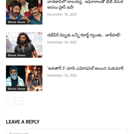
వారణాసిలో బాలయ్య.. అఘోరాలతో భేటీ వెనుక
అసలు ప్లాన్ ఇదే!
December 18, 2025
Movie News
రణ్‌వీర్ దెబ్బకు బన్నీ రికార్డ్ గల్లంతు.. జాక్‌పాట్!
December 18, 2025
Movie News
‘అవతార్ 3’ చూసి ఎమోషనల్ అయిన సుకుమార్
December 18, 2025
Movie News
LEAVE A REPLY