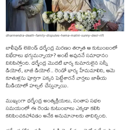
dharmendra-death-family-disputes-hema-malini-sunny-deol-rift
బాలీవుడ్ లెజెండ్ ధర్మేంద్ర మరణం తర్వాత ఆ కుటుంబంలో
విభేదాలు భగ్గుమన్నాయా? అంటే అవుననే సమాధానం
వినిపిస్తోంది. ధర్మేంద్ర మొదటి భార్య కుమారులైన సన్నీ
డియోల్, బాబీ డియోల్.. రెండో భార్య హేమమాలిని, ఆమె
కూతుళ్లను పూర్తిగా పక్కన పెట్టేశారనే వార్తలు జాతీయ
మీడియాలో హల్చల్ చేస్తున్నాయి.
ముఖ్యంగా ధర్మేంద్ర అంత్యక్రియలు, సంతాప సభల
సమయంలో ఈ రెండు కుటుంబాలు ఎక్కడా కలిసి
కనిపించకపోవడం అనేక అనుమానాలకు తావిచ్చింది.