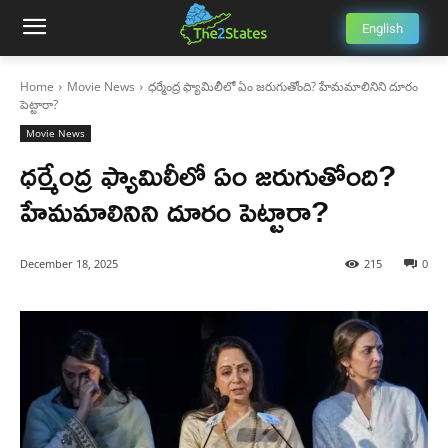
English
Home
Movie News
ధర్మేంద్ర ఫ్యామిలీలో ఏం జరుగుతోంది? హేమమాలినిని దూరం
పెట్టారా?
Movie News
ధర్మేంద్ర ఫ్యామిలీలో ఏం జరుగుతోంది?
హేమమాలినిని దూరం పెట్టారా?
December 18, 2025
215
0