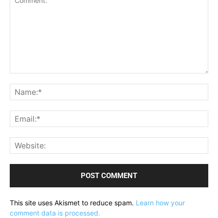
Comment:
Na
Ema
Web
This site uses Akismet to reduce spam.
Learn how your
comment data is processed.