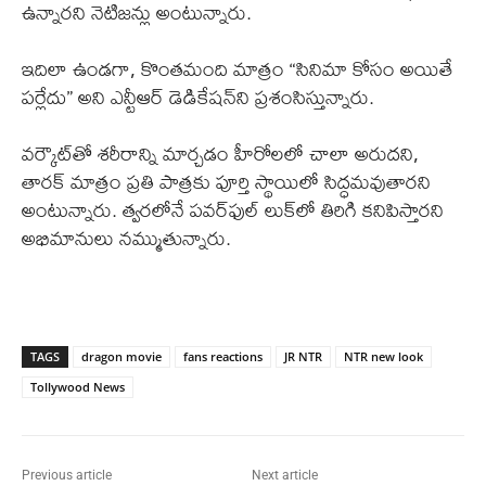
ఉన్నారని నెటిజన్లు అంటున్నారు.
ఇదిలా ఉండగా, కొంతమంది మాత్రం “సినిమా కోసం అయితే
పర్లేదు” అని ఎన్టీఆర్ డెడికేషన్‌ని ప్రశంసిస్తున్నారు.
వర్కౌట్‌తో శరీరాన్ని మార్చడం హీరోలలో చాలా అరుదని,
తారక్ మాత్రం ప్రతి పాత్రకు పూర్తి స్థాయిలో సిద్ధమవుతారని
అంటున్నారు. త్వరలోనే పవర్‌ఫుల్ లుక్‌లో తిరిగి కనిపిస్తారని
అభిమానులు నమ్ముతున్నారు.
TAGS
dragon movie
fans reactions
JR NTR
NTR new look
Tollywood News
Previous article
Next article