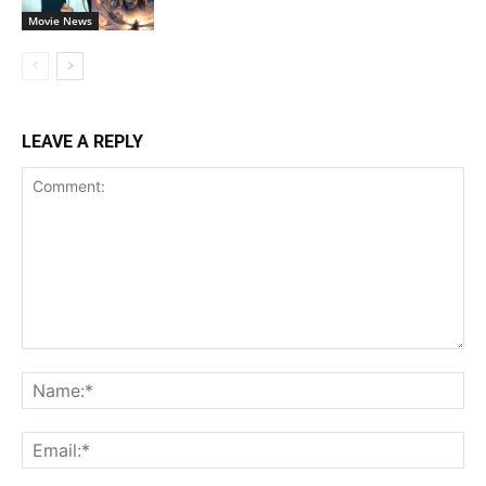
Movie News
LEAVE A REPLY
Comment:
Na
Ema