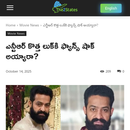
English
Home
Movie News
ఎన్టీఆర్ కొత్త లుక్‌కి ఫ్యాన్స్ షాక్ అయ్యారా?
Movie News
ఎన్టీఆర్ కొత్త లుక్‌కి ఫ్యాన్స్ షాక్
అయ్యారా?
October 14, 2025
209
0