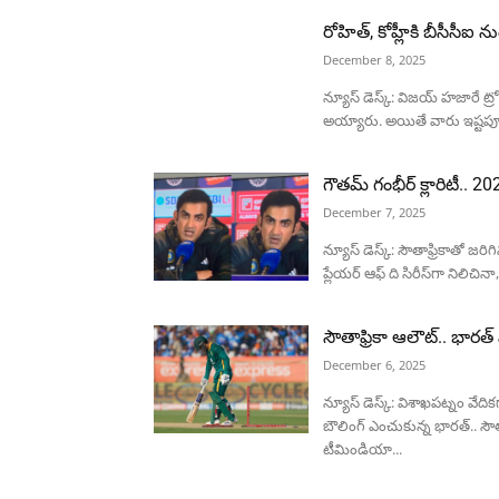
రోహిత్, కోహ్లీకి బీసీసీఐ న
December 8, 2025
న్యూస్ డెస్క్: విజయ్ హజారే ట్ర
అయ్యారు. అయితే వారు ఇష్టపూర
గౌతమ్ గంభీర్ క్లారిటీ.. 
December 7, 2025
న్యూస్ డెస్క్: సౌతాఫ్రికాతో జరి
ప్లేయర్ ఆఫ్ ది సిరీస్‌గా నిలిచి
సౌతాఫ్రికా ఆలౌట్.. భారత
December 6, 2025
న్యూస్ డెస్క్: విశాఖపట్నం వేద
బౌలింగ్ ఎంచుకున్న భారత్.. సౌ
టీమిండియా...