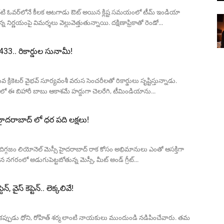
. మొదటి ఓవర్‌లోనే కీలక ఆటగాడు ఔట్ అయిన క్లిష్ట సమయంలో టీమ్ ఇండియా
న నిర్ణయంపై విమర్శలు వెల్లువెత్తుతున్నాయి. దక్షిణాఫ్రికాతో రెండో...
33.. రికార్డుల సునామీ!
వ క్రికెటర్ వైభవ్ సూర్యవంశీ వరుస సెంచరీలతో రికార్డులు సృష్టిస్తున్నాడు.
ో ఈ బిహారీ బాబు ఆకాశమే హద్దుగా చెలరేగి, టీమిండియాను...
ైదరాబాద్ లో ధర పది లక్షలు!
ల్ దిగ్గజం లియోనెల్ మెస్సీ హైదరాబాద్ రాక కోసం అభిమానులు ఎంతో ఆసక్తిగా
నగరంలో అడుగుపెట్టబోతున్న మెస్సీ, మీట్ అండ్ గ్రీట్...
 వైస్ కెప్టెన్.. లెక్కలివే!
ఒకప్పుడు ధోని, రోహిత్ శర్మ లాంటి నాయకులు ముందుండి నడిపించేవారు. తమ