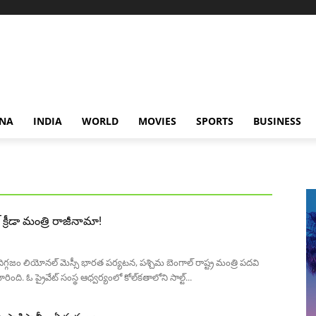
NA
INDIA
WORLD
MOVIES
SPORTS
BUSINESS
్ క్రీడా మంత్రి రాజీనామా!
్ దిగ్గజం లియోనల్ మెస్సీ భారత పర్యటన, పశ్చిమ బెంగాల్ రాష్ట్ర మంత్రి పదవి
ది. ఓ ప్రైవేట్ సంస్థ ఆధ్వర్యంలో కోల్‌కతాలోని సాల్ట్...