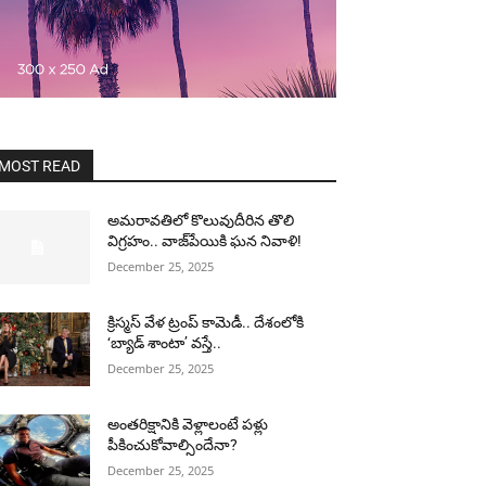
MOST READ
అమరావతిలో కొలువుదీరిన తొలి
విగ్రహం.. వాజ్‌పేయికి ఘన నివాళి!
December 25, 2025
క్రిస్మస్ వేళ ట్రంప్ కామెడీ.. దేశంలోకి
‘బ్యాడ్ శాంటా’ వస్తే..
December 25, 2025
అంతరిక్షానికి వెళ్లాలంటే పళ్లు
పీకించుకోవాల్సిందేనా?
December 25, 2025