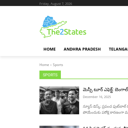
Friday, August 7, 2026
HOME
ANDHRA PRADESH
TELANGA
Home
Sports
SPORTS
మెస్సీ టూర్ ఎఫెక్ట్: బెంగాల
December 16, 2025
న్యూస్ డెస్క్: ప్రపంచ ఫుట్‌బాల
పోయేందుకు పరోక్ష కారణంగా మారిం