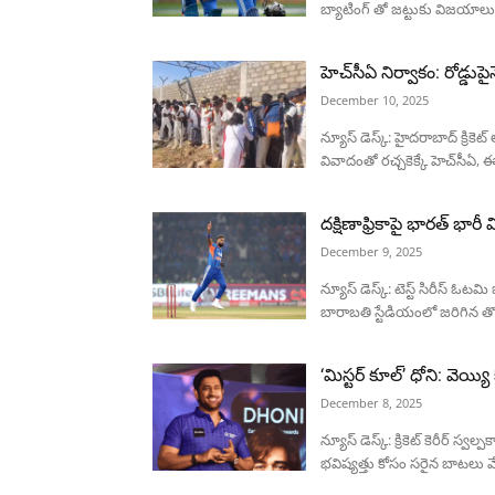
బ్యాటింగ్ తో జట్టుకు విజయాలు అం
హెచ్‌సీఏ నిర్వాకం: రోడ్డుప
December 10, 2025
న్యూస్ డెస్క్: హైదరాబాద్ క్రికె
వివాదంతో రచ్చకెక్కే హెచ్‌సీఏ, ఈస
దక్షిణాఫ్రికాపై భారత్‌ భారీ
December 9, 2025
న్యూస్ డెస్క్: టెస్ట్ సిరీస్ ఓ
బారాబతి స్టేడియంలో జరిగిన తొల
‘మిస్టర్ కూల్’ ధోని: వెయ్యి
December 8, 2025
న్యూస్ డెస్క్: క్రికెట్‌ కెరీర్‌ 
భవిష్యత్తు కోసం సరైన బాటలు వే