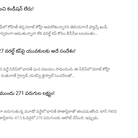
ుంచి కండీషన్ లేదు!
ోఫీలో రోహిత్ శర్మ విరాట్ కోహ్లీ ఆడబోతున్నారని తెలియగానే ఫ్యాన్స్ ఖుషీ
్వకంగా ఆడుతున్నారా లేక వరల్డ్ కప్ కోసం బీసీసీఐ బలవంతం...
2027 వరల్డ్ కప్‌పై యువకులకు అదే సందేశం!
గిన వన్డే సిరీస్‌లో భారత్ ఘన విజయం సాధించింది. ఈ సిరీస్‌లో విరాట్ కోహ్లీ
నా, రుతురాజ్ గైక్వాడ్ యశస్వి జైస్వాల్ సెంచరీలతో...
్ ముందు 271 పరుగుల లక్ష్యం!
ికగా జరుగుతున్న మూడో వన్డేలో భారత్ సౌతాఫ్రికాతో తలపడుతోంది. టాస్ గెలిచి
తాఫ్రికాను 47.5 ఓవర్లలో 270 పరుగులకు ఆలౌట్ చేసింది. ఇప్పుడు