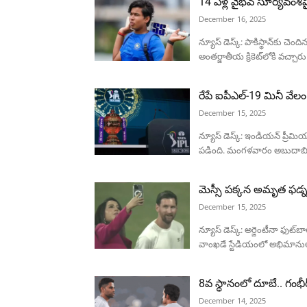
14 ఏళ్ల వైభవ్ సూర్యవంశీ
December 16, 2025
న్యూస్ డెస్క్: పాకిస్థాన్‌కు చె
అంతర్జాతీయ క్రికెట్‌లోకి వచ్చా
రేపే ఐపీఎల్-19 మినీ వేలం: 
December 15, 2025
న్యూస్ డెస్క్: ఇండియన్ ప్రీమ
పడింది. మంగళవారం అబుదాబిలో 
మెస్సీ పక్కన అమృత ఫడ్నవీ
December 15, 2025
న్యూస్ డెస్క్: అర్జెంటీనా ఫుట
వాంఖడే స్టేడియంలో అభిమానులకు
8వ స్థానంలో దూబే.. గంభీ
December 14, 2025