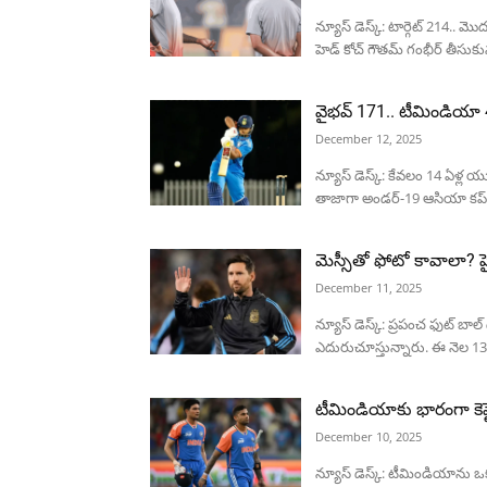
న్యూస్ డెస్క్: టార్గెట్ 214.
హెడ్ కోచ్ గౌతమ్ గంభీర్ తీసుకున్
వైభవ్ 171.. టీమిండియా 4
December 12, 2025
న్యూస్ డెస్క్: కేవలం 14 ఏళ్ల యు
తాజాగా అండర్-19 ఆసియా కప్‌ల
మెస్సీతో ఫోటో కావాలా? హ
December 11, 2025
న్యూస్ డెస్క్: ప్రపంచ ఫుట్ బా
ఎదురుచూస్తున్నారు. ఈ నెల 13న 
టీమిండియాకు భారంగా కెప్టెన్,
December 10, 2025
న్యూస్ డెస్క్: టీమిండియాను 