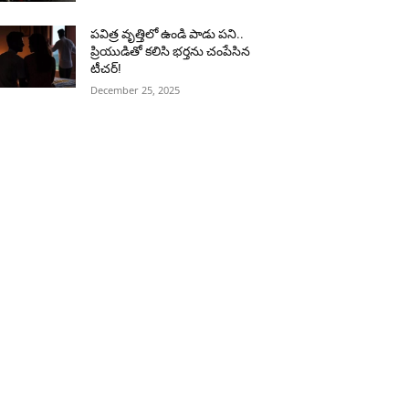
పవిత్ర వృత్తిలో ఉండి పాడు పని..
ప్రియుడితో కలిసి భర్తను చంపేసిన
టీచర్!
December 25, 2025