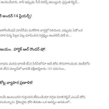
దించేవారు. కానీ ఇప్పుడు సీన్ రివర్స్ అయ్యింది. ప్రస్తుత కెప్టెన్...
ైనే అండర్-14 ప్లేయర్స్!
ట్ అసోసియేషన్ (హెచ్‌సీఏ) మరోసారి వార్తల్లో నిలిచింది. ఎప్పుడు ఏదో ఒక
ారి చిన్న పిల్లల పట్ల చూపించిన నిర్లక్ష్యం అందరినీ షాక్ కు...
 విజయం.. హార్దిక్ ఆల్ రౌండర్ షో!
టమి బాధను మరిచి భారత్ టీ20 సిరీస్‌లోనూ అదే జోరు కొనసాగించింది. కటక్‌లోని
ి టీ20 మ్యాచ్‌లో భారత్ దక్షిణాఫ్రికాను 101 పరుగుల...
 కోట్ల వ్యాపార ప్రణాళిక!
స్వల్పకాలమే ఉంటుందని గుర్తించిన టీమిండియా దిగ్గజ మాజీ కెప్టెన్ ఎంఎస్ ధోని,
సుకున్నారు. క్రికెటర్లకు ధోని జీవితం ఒక ఆదర్శం అనడంలో...