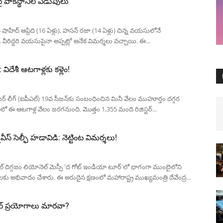
పై పాకిస్థానీల ఏడుపులు
ందిన షాహిద్ ఆఫ్రిది (16 ఏళ్లు), హసన్ రజా (14 ఏళ్లు) చిన్న వయసులోనే
రు. వీరిద్దరి వయసుపైనా అప్పట్లో అనేక విమర్శలు వచ్చాయి. ఈ...
విదేశీ ఆటగాళ్లకు కళ్లెం!
ియర్ లీగ్ (ఐపీఎల్) 19వ సీజన్‌కు సంబంధించిన మినీ వేలం ముహూర్తం దగ్గర
ఈ ఆటగాళ్ల వేలం జరగనుంది. మొత్తం 1,355 మంది రిజిస్టర్...
స్ సెల్ఫీ హడావిడి: నెట్టింట విమర్శలు!
్‌బాల్ దిగ్గజం లియోనెల్ మెస్సీ 'ద గోట్ ఇండియా టూర్'లో భాగంగా ముంబైలోని
 అభివాదం చేశారు. ఈ అరుదైన క్షణంలో మహారాష్ట్ర ముఖ్యమంత్రి దేవేంద్ర...
ర్ ప్ర‌యోగాలు మార‌వా?