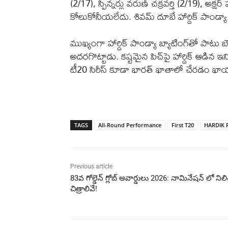
(2/17), స్పిన్నర్లు వరుణ్ చక్రవర్తి (2/19), అక్షర్ 
కోలుకోనీయలేదు. శివమ్ దూబే హార్దిక్ పాండ్యా
ముఖ్యంగా హార్దిక్ పాండ్యా బ్యాటింగ్‌తో పాటు
అదరగొట్టాడు. కష్టమైన పిచ్‌పై హార్దిక్ ఆడిన ఇన్
టీ20 సిరీస్ కూడా భారత్ ఖాతాలో చేరడం ఖ
TAGS
All-Round Performance
First T20
HARDIK
Previous article
83వ గోల్డెన్ గ్లోబ్ అవార్డులు 2026: నామినేషన్ ‌లో నిల
చిత్రాలివే!