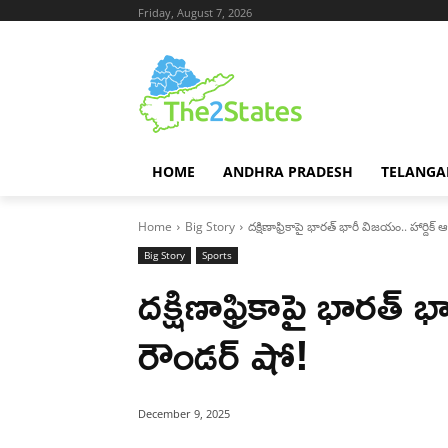
Friday, August 7, 2026
HOME
ANDHRA PRADESH
TELANGA
Home
Big Story
దక్షిణాఫ్రికాపై భారత్‌ భారీ విజయం.. హార్దిక్ 
Big Story
Sports
దక్షిణాఫ్రికాపై భారత్‌ 
రౌండర్ షో!
December 9, 2025