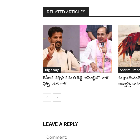
RELATED ARTICLES
Big Story
Andhra Prad
కేసీఆర్ వర్సెస్ రేవంత్ రెడ్డి: అసెంబ్లీలో ‘వార్’
సంక్రాంతి పందె
ఫిక్స్.. డేట్ లాక్!
అడ్వాన్స్ బుకిం
LEAVE A REPLY