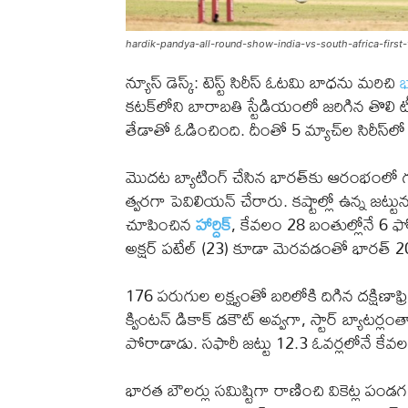
hardik-pandya-all-round-show-india-vs-south-africa-first-
న్యూస్ డెస్క్: టెస్ట్ సిరీస్ ఓటమి బాధను మరిచి
భ
కటక్‌లోని బారాబతి స్టేడియంలో జరిగిన తొలి టీ
తేడాతో ఓడించింది. దీంతో 5 మ్యాచ్‌ల సిరీస్‌లో
మొదట బ్యాటింగ్ చేసిన భారత్‌కు ఆరంభంలో గట్
త్వరగా పెవిలియన్ చేరారు. కష్టాల్లో ఉన్న జట్టు
చూపించిన
హార్దిక్
, కేవలం 28 బంతుల్లోనే 6 ఫోర్
అక్షర్ పటేల్ (23) కూడా మెరవడంతో భారత్ 2
176 పరుగుల లక్ష్యంతో బరిలోకి దిగిన దక్షిణాఫ
క్వింటన్ డికాక్ డకౌట్ అవ్వగా, స్టార్ బ్యాటర్లంతా చ
పోరాడాడు. సఫారీ జట్టు 12.3 ఓవర్లలోనే కే
భారత బౌలర్లు సమిష్టిగా రాణించి వికెట్ల పండగ చేస