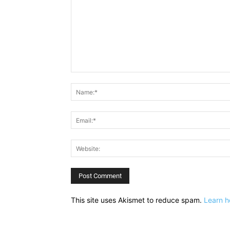
Comment:
This site uses Akismet to reduce spam.
Learn h