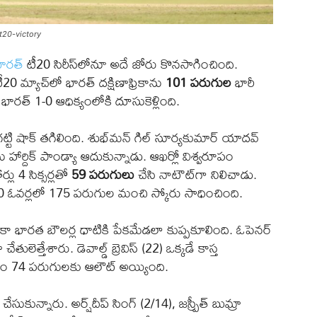
t20-victory
ారత్
టీ20 సిరీస్‌లోనూ అదే జోరు కొనసాగించింది.
20 మ్యాచ్‌లో భారత్ దక్షిణాఫ్రికాను
101 పరుగుల
భారీ
 భారత్ 1-0 ఆధిక్యంలోకి దూసుకెళ్లింది.
టి షాక్ తగిలింది. శుభ్‌మన్ గిల్ సూర్యకుమార్ యాదవ్
ను హార్దిక్ పాండ్యా ఆదుకున్నాడు. ఆఖర్లో విశ్వరూపం
లు 4 సిక్సర్లతో
59 పరుగులు
చేసి నాటౌట్‌గా నిలిచాడు.
0 ఓవర్లలో 175 పరుగుల మంచి స్కోరు సాధించింది.
్రికా భారత బౌలర్ల ధాటికి పేకమేడలా కుప్పకూలింది. ఓపెనర్
ేతులెత్తేశారు. డెవాల్డ్ బ్రెవిస్ (22) ఒక్కడే కాస్త
వలం 74 పరుగులకు ఆలౌట్ అయ్యింది.
ుకున్నారు. అర్ష్‌దీప్ సింగ్ (2/14), జస్ప్రీత్ బుమ్రా