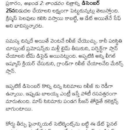
ప్రకారం,
అఖండ 2: తాండవం
చిత్రాన్ని
డిసెంబర్
25న
విడుదల చేయాలని లక్ష్యంగా పెట్టుకున్నట్లు తెలుస్తోంది.
క్రిస్మస్ సెలవులు కలిసి వస్తాయి కాబట్టి, ఆ డేట్ అయితేనే సేఫ్
అని భావిస్తున్నారట.
సమస్య చిన్నదే అయితే వెంటనే రిలీజ్ చేయొచ్చు. కానీ పరిస్థితి
చూస్తుంటే ప్రమోషన్స్‌కు మళ్లీ టైమ్ తీసుకుని, పర్ఫెక్ట్‌గా ప్లాన్
చేయాలని టీమ్ డిసైడ్ అయినట్లుంది. అప్పటికి అన్ని లీగల్
ఇష్యూస్ క్లియర్ చేసుకుని, గ్రాండ్‌గా రిలీజ్ చేయాలనేది మేకర్స్
ప్లాన్.
ఇప్పటికే డిసెంబర్ కొన్ని చిన్న సినిమాలు రిలీజ్ కు రెడీగా
ఉన్నాయి. ఇప్పుడు బాలయ్య ఎంట్రీ ఇస్తే పోటీ రసవత్తరంగా
మారుతుంది. మాస్ సినిమాకు పండగ సీజన్ తోడైతే కలెక్షన్స్
బాగుంటాయి.
కోర్టు తీర్పు ఫైనాన్షియల్ సెటిల్మెంట్స్‌ను బట్టి ఈ డేట్ ఫైనల్