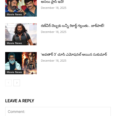
అసలు ప్లాన్ ఇదే!
December 18, 2025
Movie News
రణ్‌వీర్ దెబ్బకు బన్నీ రికార్డ్ గల్లంతు.. జాక్‌పాట్!
December 18, 2025
Movie News
‘అవతార్ 3’ చూసి ఎమోషనల్ అయిన సుకుమార్
December 18, 2025
Movie News
LEAVE A REPLY