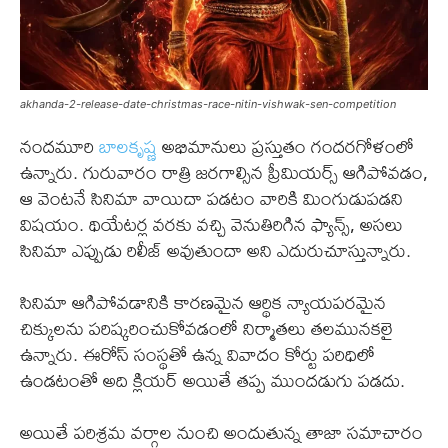
akhanda-2-release-date-christmas-race-nitin-vishwak-sen-competition
నందమూరి
బాలకృష్ణ
అభిమానులు ప్రస్తుతం గందరగోళంలో
ఉన్నారు. గురువారం రాత్రి జరగాల్సిన ప్రీమియర్స్ ఆగిపోవడం,
ఆ వెంటనే సినిమా వాయిదా పడటం వారికి మింగుడుపడని
విషయం. థియేటర్ల వరకు వచ్చి వెనుతిరిగిన ఫ్యాన్స్, అసలు
సినిమా ఎప్పుడు రిలీజ్ అవుతుందా అని ఎదురుచూస్తున్నారు.
సినిమా ఆగిపోవడానికి కారణమైన ఆర్థిక న్యాయపరమైన
చిక్కులను పరిష్కరించుకోవడంలో నిర్మాతలు తలమునకలై
ఉన్నారు. ఈరోస్ సంస్థతో ఉన్న వివాదం కోర్టు పరిధిలో
ఉండటంతో అది క్లియర్ అయితే తప్ప ముందడుగు పడదు.
అయితే పరిశ్రమ వర్గాల నుంచి అందుతున్న తాజా సమాచారం