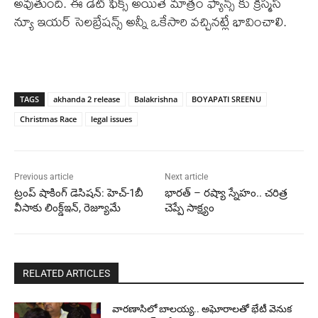
అవుతుంది. ఈ డేట్ ఫిక్స్ అయితే మాత్రం ఫ్యాన్స్ కు క్రిస్మస్
న్యూ ఇయర్ సెలబ్రేషన్స్ అన్నీ ఒకేసారి వచ్చినట్లే భావించాలి.
TAGS
akhanda 2 release
Balakrishna
BOYAPATI SREENU
Christmas Race
legal issues
Previous article
Next article
ట్రంప్ షాకింగ్ డెసిషన్: హెచ్-1బీ
భారత్ – రష్యా స్నేహం.. చరిత్ర
వీసాకు లింక్డ్‌ఇన్, రెజ్యూమే
చెప్పే సాక్ష్యం
RELATED ARTICLES
వారణాసిలో బాలయ్య.. అఘోరాలతో భేటీ వెనుక