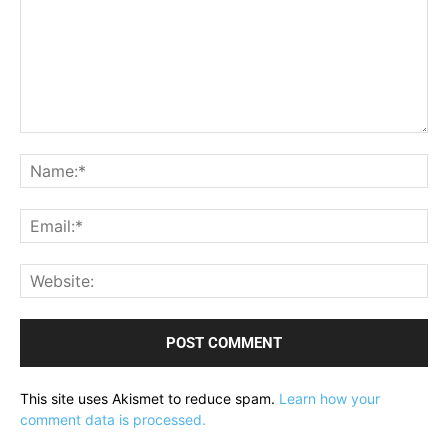
Comment:
Na
Ema
Web
This site uses Akismet to reduce spam.
Learn how your
comment data is processed.