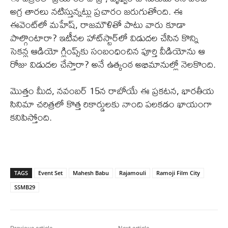
అగ్ర తారలు నటిస్తున్నట్లు ప్రచారం జరుగుతోంది. ఈ
ఈవెంట్‌లో మహేష్, రాజమౌళితో పాటు వారు కూడా
పాల్గొంటారా? ఇటీవల హాట్‌స్టార్‌లో విడుదల చేసిన కొన్ని
సెకన్ల ఆడియో గ్లింప్స్‌కు సంబంధించిన పూర్తి వీడియోను ఆ
రోజు విడుదల చేస్తారా? అనే ఉత్కంఠ అభిమానుల్లో నెలకొంది.
మొత్తం మీద, నవంబర్ 15న రాబోయే ఈ ప్రకటన, భారతీయ
సినిమా చరిత్రలో కొత్త రికార్డులకు నాంది పలకడం ఖాయంగా
కనిపిస్తోంది.
TAGS
Event Set
Mahesh Babu
Rajamouli
Ramoji Film City
SSMB29