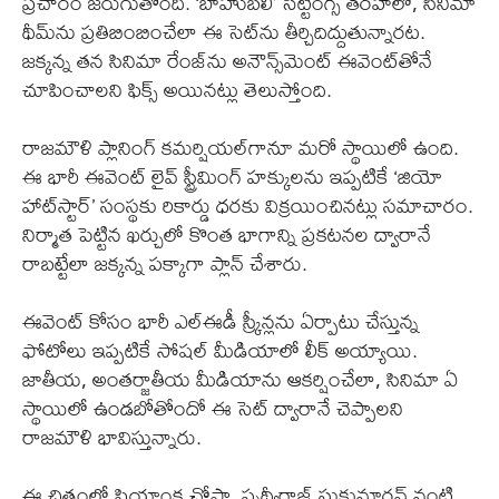
ప్రచారం జరుగుతోంది. ‘బాహుబలి’ సెట్టింగ్స్ తరహాలో, సినిమా
థీమ్‌ను ప్రతిబింబించేలా ఈ సెట్‌ను తీర్చిదిద్దుతున్నారట.
జక్కన్న తన సినిమా రేంజ్‌ను అనౌన్స్‌మెంట్ ఈవెంట్‌తోనే
చూపించాలని ఫిక్స్ అయినట్లు తెలుస్తోంది.
రాజమౌళి ప్లానింగ్ కమర్షియల్‌గానూ మరో స్థాయిలో ఉంది.
ఈ భారీ ఈవెంట్ లైవ్ స్ట్రీమింగ్ హక్కులను ఇప్పటికే ‘జియో
హాట్‌స్టార్’ సంస్థకు రికార్డు ధరకు విక్రయించినట్లు సమాచారం.
నిర్మాత పెట్టిన ఖర్చులో కొంత భాగాన్ని ప్రకటనల ద్వారానే
రాబట్టేలా జక్కన్న పక్కాగా ప్లాన్ చేశారు.
ఈవెంట్ కోసం భారీ ఎల్‌ఈడీ స్క్రీన్లను ఏర్పాటు చేస్తున్న
ఫోటోలు ఇప్పటికే సోషల్ మీడియాలో లీక్ అయ్యాయి.
జాతీయ, అంతర్జాతీయ మీడియాను ఆకర్షించేలా, సినిమా ఏ
స్థాయిలో ఉండబోతోందో ఈ సెట్ ద్వారానే చెప్పాలని
రాజమౌళి భావిస్తున్నారు.
ఈ చిత్రంలో ప్రియాంక చోప్రా, పృథ్వీరాజ్ సుకుమారన్ వంటి