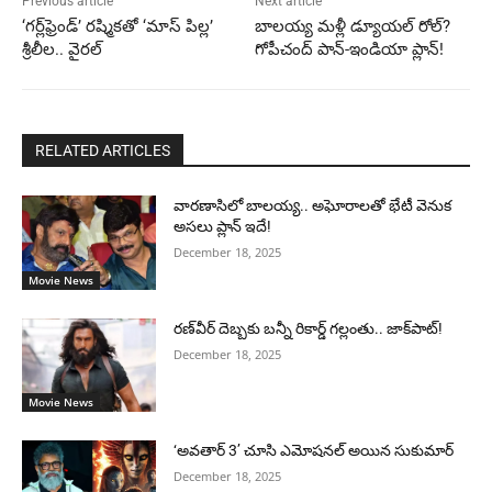
Previous article
Next article
‘గర్ల్‌ఫ్రెండ్’ రష్మికతో ‘మాస్ పిల్ల’
బాలయ్య మళ్లీ డ్యూయల్ రోల్?
శ్రీలీల.. వైరల్
గోపీచంద్‌ పాన్-ఇండియా ప్లాన్!
RELATED ARTICLES
వారణాసిలో బాలయ్య.. అఘోరాలతో భేటీ వెనుక
అసలు ప్లాన్ ఇదే!
December 18, 2025
Movie News
రణ్‌వీర్ దెబ్బకు బన్నీ రికార్డ్ గల్లంతు.. జాక్‌పాట్!
December 18, 2025
Movie News
‘అవతార్ 3’ చూసి ఎమోషనల్ అయిన సుకుమార్
December 18, 2025