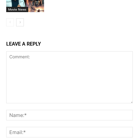
Movie News
LEAVE A REPLY
Comment:
Na
Ema