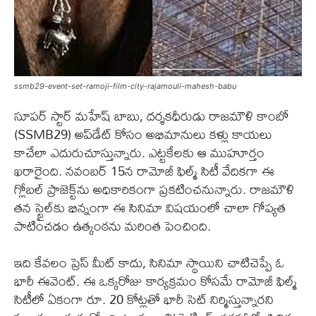
ssmb29-event-set-ramoji-film-city-rajamouli-mahesh-babu
సూపర్ స్టార్ మహేష్ బాబు, దర్శకధీరుడు రాజమౌళి కాంబో
(SSMB29) అప్‌డేట్ కోసం అభిమానులు కళ్లు కాయలు
కాచేలా ఎదురుచూస్తున్నారు. ఎట్టకేలకు ఆ ముహూర్తం
ఖరారైంది. నవంబర్ 15న రామోజీ ఫిల్మ్ సిటీ వేదికగా ఈ
గ్లోబల్ ప్రాజెక్ట్‌ను అధికారికంగా ప్రకటించనున్నారు. రాజమౌళి
తన స్టైల్‌కు భిన్నంగా ఈ సినిమా విషయంలో చాలా గోప్యత
పాటించడం ఉత్కంఠను మరింత పెంచింది.
ఇది కేవలం ప్రెస్ మీట్ కాదు, సినిమా స్థాయిని చాటిచెప్పే ఓ
భారీ ఈవెంట్. ఈ ఒక్కరోజు కార్యక్రమం కోసమే రామోజీ ఫిల్మ్
సిటీలో ఏకంగా రూ. 20 కోట్లతో భారీ సెట్ నిర్మిస్తున్నారని