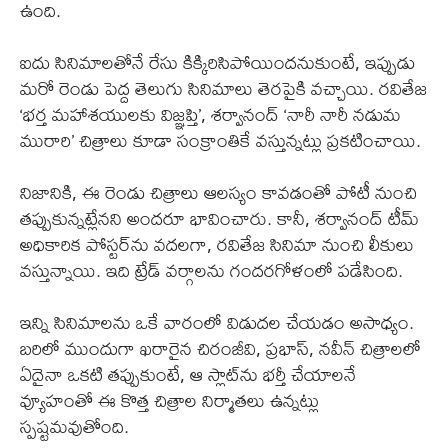
ఉంది.
ఐదు సినిమాలతోనే రేసు కిక్కిరిసిపోయిందనుకుంటే, ఇప్పుడు
మరో రెండు పెద్ద తెలుగు సినిమాలు తెరపైకి వచ్చాయి. రవితేజ
‘భర్త మహాశయులకు విజ్ఞప్తి’, శర్వానంద్ ‘నారీ నారీ నడుమ
మురారి’ చిత్రాలు కూడా సంక్రాంతికే వస్తున్నట్లు ప్రకటించాయి.
నిజానికి, ఈ రెండు చిత్రాలు ఆలస్యం కావడంతో పోటీ నుంచి
తప్పుకున్నట్లేనని అందరూ భావించారు. కానీ, శర్వానంద్ టీమ్
అధికారిక పోస్టర్‌ను వదలగా, రవితేజ సినిమా నుంచి లీకులు
వస్తున్నాయి. ఇది ట్రేడ్ వర్గాలను గందరగోళంలో పడేసింది.
ఇన్ని సినిమాలను ఒకే వారంలో విడుదల చేయడం అసాధ్యం.
బరిలో ముందుగా ఖరారైన చిరంజీవి, ప్రభాస్, నవీన్ చిత్రాలలో
ఏదైనా ఒకటి తప్పుకుంటే, ఆ స్లాట్‌ను భర్తీ చేయాలనే
వ్యూహంతో ఈ కొత్త చిత్రాల నిర్మాతలు ఉన్నట్లు
స్పష్టమవుతోంది.