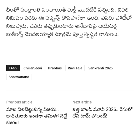
దీంతో సంక్రాంతి పంచాయితీ మళ్లీ మొదటికి వచ్చింది. చివరి
నిమిషం వరకు ఈ సస్పెన్స్ కొనసాగేలా ఉంది. ఎవరు పోటీలో
నిలుస్తారు, ఎవరు తప్పుకుంటారు అనేదానిపై థియేటర్ల
బుకింగ్స్ మొదలయ్యాక మాత్రమే పూర్తి స్పష్టత రానుంది.
TAGS
Chiranjeevi
Prabhas
Ravi Teja
Sankranti 2026
Sharwanand
Previous article
Next article
మాట నిలబెట్టుకున్న విజయ్..
కొత్త బాండ్ మూవీ 2026.. రేసులో
బాధితులకు అండగా తమిళగ వెట్రీ
లేని టామ్ హాలండ్!
కజగం!