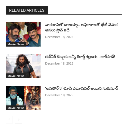
RELATED ARTICLES
వారణాసిలో బాలయ్య.. అఘోరాలతో భేటీ వెనుక
అసలు ప్లాన్ ఇదే!
December 18, 2025
Movie News
రణ్‌వీర్ దెబ్బకు బన్నీ రికార్డ్ గల్లంతు.. జాక్‌పాట్!
December 18, 2025
Movie News
‘అవతార్ 3’ చూసి ఎమోషనల్ అయిన సుకుమార్
December 18, 2025
Movie News