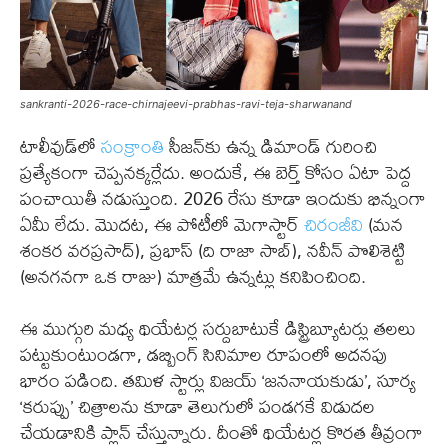
sankranti-2026-race-chirnajeevi-prabhas-ravi-teja-sharwanand
టాలీవుడ్‌లో
సంక్రాంతి
సీజన్‌కు ఉన్న డిమాండ్ గురించి
ప్రత్యేకంగా చెప్పనక్కర్లేదు. అందుకే, ఈ బెర్త్ కోసం ఏటా పెద్ద
పంచాయితీ నడుస్తుంది. 2026 రేసు కూడా ఇందుకు భిన్నంగా
ఏమీ లేదు. మొదట, ఈ పోటీలో మెగాస్టార్
చిరంజీవి
(మన
శంకర వరప్రసాద్), ప్రభాస్ (ది రాజా సాబ్), నవీన్ పొలిశెట్టి
(అనగనగా ఒక రాజు) మాత్రమే ఉన్నట్లు కనిపించింది.
ఈ ముగ్గురి మధ్య థియేటర్ల సర్దుబాటుకే డిస్ట్రిబ్యూటర్లు తలలు
పట్టుకుంటుండగా, డబ్బింగ్ సినిమాల రూపంలో అదనపు
భారం పడింది. తమిళ స్టార్లు విజయ్ ‘జననాయకుడు’, సూర్య
‘కరుప్పు’ చిత్రాలను కూడా తెలుగులో పండగకే విడుదల
చేయడానికి ప్లాన్ చేస్తున్నారు. దీంతో థియేటర్ల కొరత తీవ్రంగా