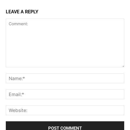
LEAVE A REPLY
Comment:
Na
Ema
Web