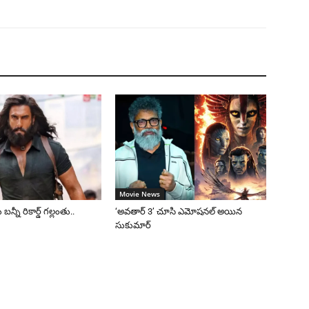
Movie News
 బన్నీ రికార్డ్ గల్లంతు..
‘అవతార్ 3’ చూసి ఎమోషనల్ అయిన
సుకుమార్