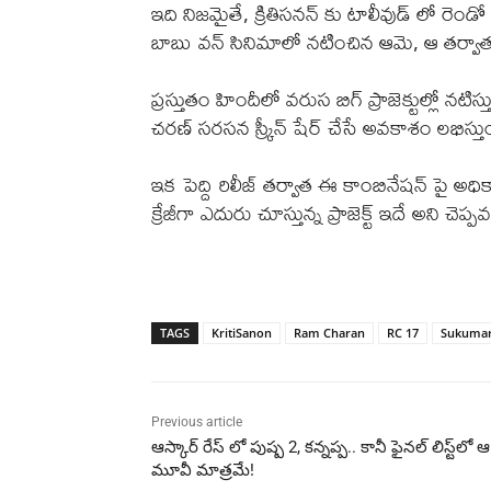
ఇది నిజమైతే, క్రితిసనన్ కు టాలీవుడ్ లో రెం
బాబు వన్ సినిమాలో నటించిన ఆమె, ఆ తర్వాత బా
ప్రస్తుతం హిందీలో వరుస బిగ్ ప్రాజెక్టుల్లో నటిస
చరణ్ సరసన స్క్రీన్ షేర్ చేసే అవకాశం లభిస్తు
ఇక పెద్ది రిలీజ్ తర్వాత ఈ కాంబినేషన్ పై అధ
క్రేజీగా ఎదురు చూస్తున్న ప్రాజెక్ట్ ఇదే అని చెప్పవ
TAGS
KritiSanon
Ram Charan
RC 17
Sukuma
Previous article
ఆస్కార్ రేస్‌ లో పుష్ప 2, కన్నప్ప.. కానీ ఫైనల్ లిస్ట్‌లో ఆ
మూవీ మాత్రమే!