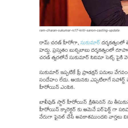
ram-charan-sukumar-rc17-kriti-sanon-casting-update
రామ్ చరణ్ హీరోగా,
సుకుమార్
దర్శకత్వంలో త
హద్దు. ప్రస్తుతం బుచ్చిబాబు దర్శకత్వంలో ర
చరణ్ త్వరలోనే సుకుమార్ సినిమా సెట్స్ పైకి వె
సుకుమార్ ఇప్పటికే ప్రీ ప్రొడక్షన్ పనులు వేగ
సందేహం లేదు. ఆయనకు ఎప్పటిలాగే సపోర్ట్ చ
హీరోయిన్ ఎంపిక.
బాలీవుడ్ స్టార్ హీరోయిన్ క్రితిసనన్ ను తీస
హీరోయిన్ క్యారెక్టర్ కు ఆమెనే పర్‌ఫెక్ట్ గా 
నేరుగా ఫైనల్ చేసే అవకాశముందని వార్తలు విని