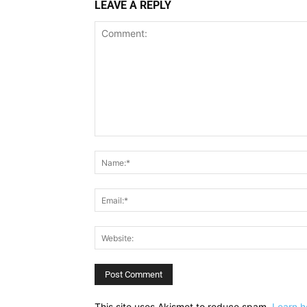
LEAVE A REPLY
Comment:
This site uses Akismet to reduce spam.
Learn h