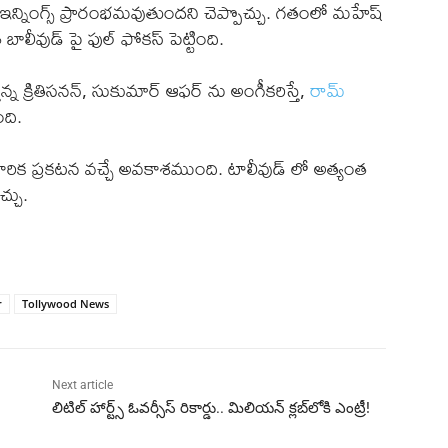
డో ఇన్నింగ్స్ ప్రారంభమవుతుందని చెప్పొచ్చు. గతంలో మహేష్
లీవుడ్ పై ఫుల్ ఫోకస్ పెట్టింది.
్తున్న క్రితిసనన్, సుకుమార్ ఆఫర్ ను అంగీకరిస్తే,
రామ్
ంది.
ికారిక ప్రకటన వచ్చే అవకాశముంది. టాలీవుడ్ లో అత్యంత
చ్చు.
r
Tollywood News
Next article
లిటిల్ హార్ట్స్ ఓవర్సీస్ రికార్డు.. మిలియన్ క్లబ్‌లోకి ఎంట్రీ!