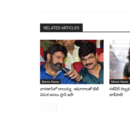
RELATED ARTICLES
Movie News
Movie News
వారణాసిలో బాలయ్య.. అఘోరాలతో భేటీ
రణ్‌వీర్ దెబ్బకు
వెనుక అసలు ప్లాన్ ఇదే!
జాక్‌పాట్!