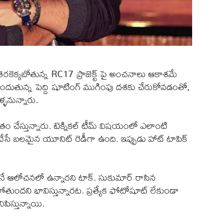
ెరకెక్కబోతున్న RC17 ప్రాజెక్ట్ పై అంచనాలు ఆకాశమే
ూపొందుతున్న పెద్ది షూటింగ్ ముగింపు దశకు చేరుకోవడంతో,
ళ్ళనున్నారు.
వంతం చేస్తున్నారు. టెక్నికల్ టీమ్ విషయంలో ఎలాంటి
ేసే బలమైన యూనిట్ రెడీగా ఉంది. ఇప్పుడు హాట్ టాపిక్
ుకునే ఆలోచనలో ఉన్నారని టాక్. సుకుమార్ రాసిన
సరిపోతుందని భావిస్తున్నారట. ప్రత్యేక ఫోటోషూట్ లేకుండా
పిస్తున్నాయి.