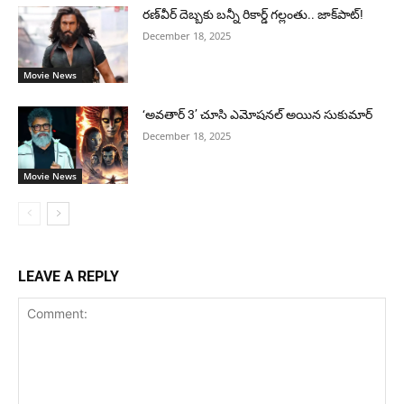
రణ్‌వీర్ దెబ్బకు బన్నీ రికార్డ్ గల్లంతు.. జాక్‌పాట్!
December 18, 2025
Movie News
‘అవతార్ 3’ చూసి ఎమోషనల్ అయిన సుకుమార్
December 18, 2025
Movie News
LEAVE A REPLY