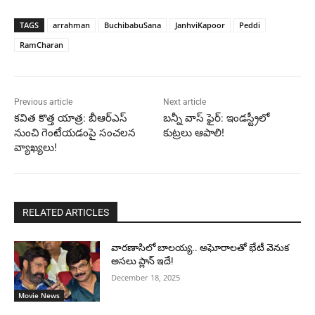
TAGS
arrahman
BuchibabuSana
JanhviKapoor
Peddi
RamCharan
Previous article
Next article
కవిత కొత్త యాత్ర: బీఆర్ఎస్
బన్నీ వాస్ ఫైర్: ఇండస్ట్రీలో
నుంచి గెంటేయడంపై సంచలన
కుట్రలు ఆపాలి!
వ్యాఖ్యలు!
RELATED ARTICLES
వారణాసిలో బాలయ్య.. అఘోరాలతో భేటీ వెనుక
అసలు ప్లాన్ ఇదే!
December 18, 2025
Movie News