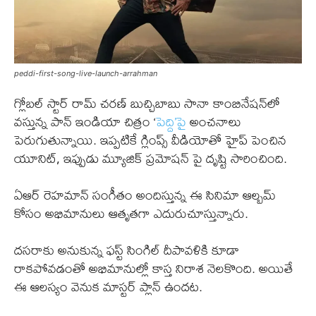
peddi-first-song-live-launch-arrahman
గ్లోబల్ స్టార్ రామ్ చరణ్ బుచ్చిబాబు సానా కాంబినేషన్‌లో
వస్తున్న పాన్ ఇండియా చిత్రం ‘
పెద్ది’పై
అంచనాలు
పెరుగుతున్నాయి. ఇప్పటికే గ్లింప్స్ వీడియోతో హైప్ పెంచిన
యూనిట్, ఇప్పుడు మ్యూజిక్ ప్రమోషన్ పై దృష్టి సారించింది.
ఏఆర్ రెహమాన్ సంగీతం అందిస్తున్న ఈ సినిమా ఆల్బమ్
కోసం అభిమానులు ఆతృతగా ఎదురుచూస్తున్నారు.
దసరాకు అనుకున్న ఫస్ట్ సింగిల్ దీపావళికి కూడా
రాకపోవడంతో అభిమానుల్లో కాస్త నిరాశ నెలకొంది. అయితే
ఈ ఆలస్యం వెనుక మాస్టర్ ప్లాన్ ఉందట.