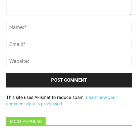
Comment:
Na
Ema
Web
This site uses Akismet to reduce spam.
Learn how your
comment data is processed.
MOST POPULAR