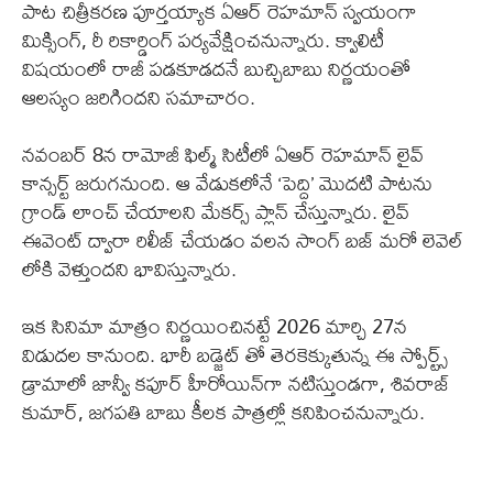
పాట చిత్రీకరణ పూర్తయ్యాక ఏఆర్ రెహమాన్ స్వయంగా
మిక్సింగ్, రీ రికార్డింగ్ పర్యవేక్షించనున్నారు. క్వాలిటీ
విషయంలో రాజీ పడకూడదనే బుచ్చిబాబు నిర్ణయంతో
ఆలస్యం జరిగిందని సమాచారం.
నవంబర్ 8న రామోజీ ఫిల్మ్ సిటీలో ఏఆర్ రెహమాన్ లైవ్
కాన్సర్ట్ జరుగనుంది. ఆ వేడుకలోనే ‘పెద్ది’ మొదటి పాటను
గ్రాండ్ లాంచ్ చేయాలని మేకర్స్ ప్లాన్ చేస్తున్నారు. లైవ్
ఈవెంట్ ద్వారా రిలీజ్ చేయడం వలన సాంగ్ బజ్ మరో లెవెల్
లోకి వెళ్తుందని భావిస్తున్నారు.
ఇక సినిమా మాత్రం నిర్ణయించినట్టే 2026 మార్చి 27న
విడుదల కానుంది. భారీ బడ్జెట్ తో తెరకెక్కుతున్న ఈ స్పోర్ట్స్
డ్రామాలో జాన్వీ కపూర్ హీరోయిన్‌గా నటిస్తుండగా, శివరాజ్
కుమార్, జగపతి బాబు కీలక పాత్రల్లో కనిపించనున్నారు.