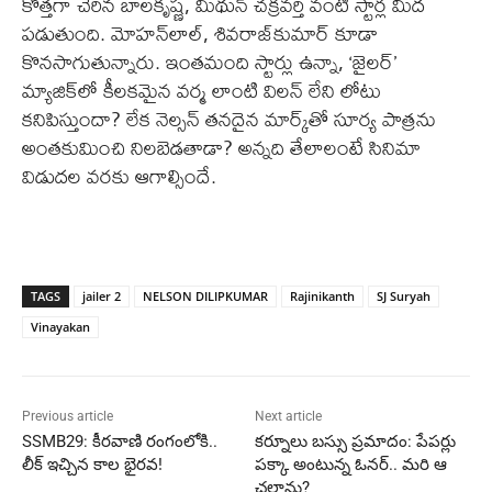
కొత్తగా చేరిన బాలకృష్ణ, మిథున్ చక్రవర్తి వంటి స్టార్ల మీద
పడుతుంది. మోహన్‌లాల్, శివరాజ్‌కుమార్ కూడా
కొనసాగుతున్నారు. ఇంతమంది స్టార్లు ఉన్నా, ‘జైలర్’
మ్యాజిక్‌లో కీలకమైన వర్మ లాంటి విలన్ లేని లోటు
కనిపిస్తుందా? లేక నెల్సన్ తనదైన మార్క్‌తో సూర్య పాత్రను
అంతకుమించి నిలబెడతాడా? అన్నది తేలాలంటే సినిమా
విడుదల వరకు ఆగాల్సిందే.
TAGS
jailer 2
NELSON DILIPKUMAR
Rajinikanth
SJ Suryah
Vinayakan
Previous article
Next article
SSMB29: కీరవాణి రంగంలోకి..
కర్నూలు బస్సు ప్రమాదం: పేపర్లు
లీక్ ఇచ్చిన కాల భైరవ!
పక్కా అంటున్న ఓనర్.. మరి ఆ
చలాన్లు?