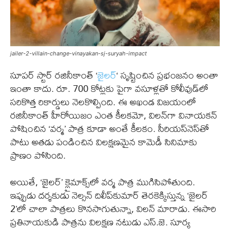
jailer-2-villain-change-vinayakan-sj-suryah-impact
సూపర్ స్టార్ రజినీకాంత్ ‘
జైలర్
‘ సృష్టించిన ప్రభంజనం అంతా
ఇంతా కాదు. రూ. 700 కోట్లకు పైగా వసూళ్లతో కోలీవుడ్‌లో
సరికొత్త రికార్డులు నెలకొల్పింది. ఈ అఖండ విజయంలో
రజినీకాంత్ హీరోయిజం ఎంత కీలకమో, విలన్‌గా వినాయకన్
పోషించిన ‘వర్మ’ పాత్ర కూడా అంతే కీలకం. సీరియస్‌నెస్‌తో
పాటు అతడు పండించిన విలక్షణమైన కామెడీ సినిమాకు
ప్రాణం పోసింది.
అయితే, ‘జైలర్’ క్లైమాక్స్‌లో వర్మ పాత్ర ముగిసిపోతుంది.
ఇప్పుడు దర్శకుడు నెల్సన్ దిలీప్‌కుమార్ తెరకెక్కిస్తున్న ‘జైలర్
2’లో చాలా పాత్రలు కొనసాగుతున్నా, విలన్ మారాడు. ఈసారి
ప్రతినాయకుడి పాత్రను విలక్షణ నటుడు ఎస్.జె. సూర్య