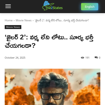
English
Home
Movie News
'జైలర్ 2': వర్మ లేని లోటు.. సూర్య భర్తీ చేయగలడా?
Movie News
‘జైలర్ 2’: వర్మ లేని లోటు.. సూర్య భర్తీ
చేయగలడా?
October 24, 2025
191
0