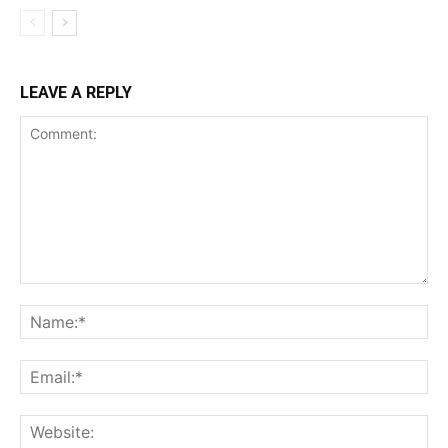
LEAVE A REPLY
Comment:
Na
Ema
Web