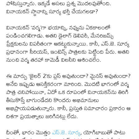
పోషిస్తున్నారు. ఇక్కడే అసలు ప్రశ్న మొదలవుతోంది.
వినాయకన్ స్థానాన్ని సూర్య భర్తీ చేయగలడా?
వినాయకన్ ‘వర్మ’గా భయాన్ని, నవ్వును ఏకకాలంలో
పండించగలిగాడు. అతని డైలాగ్ డెలివరీ, మేనరిజమ్స్
ప్రేక్షకులను విపరీతంగా ఆకట్టుకున్నాయి. కానీ, ఎస్.జె. సూర్య
ప్రధానంగా సీరియస్, ఇంటెన్స్ పాత్రలకు పెట్టింది పేరు. అతని
నుంచి వర్మ తరహా కామెడీ విలనీని ఆశించలేం.
ఈ మార్పు ‘జైలర్ 2’కు ప్లస్ అవుతుందా? మైనస్ అవుతుందా?
అనేది ఇప్పుడు ఆసక్తికరంగా మారింది. మొదటి భాగంలో వర్మ
పాత్ర చనిపోయినా, ఏదో ఒక రూపంలో వినాయకన్‌ను తిరిగి
తీసుకొస్తే బాగుండేదని కొందరు అభిమానులు
అభిప్రాయపడుతున్నారు. కానీ, ప్రస్తుత సమాచారం ప్రకారం ఆ
దిశగా ప్రయత్నాలు జరిగినట్లు లేదు.
దీంతో, భారం మొత్తం
ఎస్.జె. సూర్య
, యోగిబాబుతో పాటు