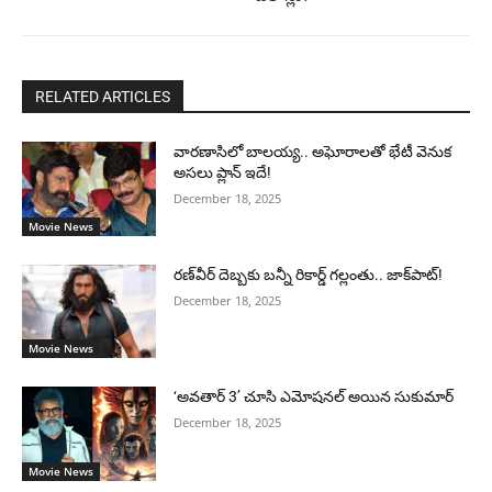
RELATED ARTICLES
వారణాసిలో బాలయ్య.. అఘోరాలతో భేటీ వెనుక
అసలు ప్లాన్ ఇదే!
December 18, 2025
Movie News
రణ్‌వీర్ దెబ్బకు బన్నీ రికార్డ్ గల్లంతు.. జాక్‌పాట్!
December 18, 2025
Movie News
‘అవతార్ 3’ చూసి ఎమోషనల్ అయిన సుకుమార్
December 18, 2025
Movie News