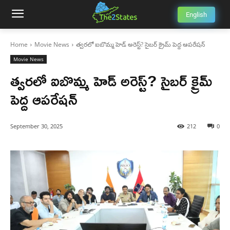
English
Home
Movie News
త్వరలో ఐబొమ్మ హెడ్ అరెస్ట్? సైబర్ క్రైమ్ పెద్ద ఆపరేషన్
Movie News
త్వరలో ఐబొమ్మ హెడ్ అరెస్ట్? సైబర్ క్రైమ్
పెద్ద ఆపరేషన్
September 30, 2025
212
0