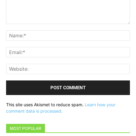
Comment:
Na
Ema
Web
This site uses Akismet to reduce spam.
Learn how your
comment data is processed.
MOST POPULAR