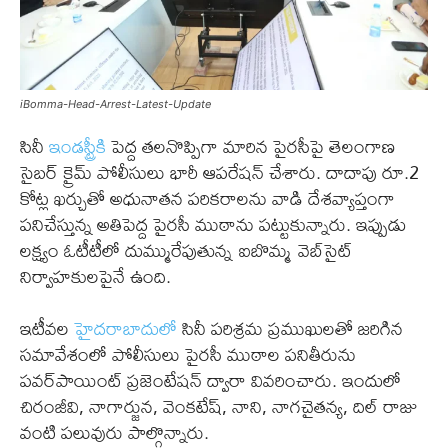
iBomma-Head-Arrest-Latest-Update
సినీ
ఇండస్ట్రీకి
పెద్ద తలనొప్పిగా మారిన పైరసీపై తెలంగాణ
సైబర్ క్రైమ్ పోలీసులు భారీ ఆపరేషన్ చేశారు. దాదాపు రూ.2
కోట్ల ఖర్చుతో అధునాతన పరికరాలను వాడి దేశవ్యాప్తంగా
పనిచేస్తున్న అతిపెద్ద పైరసీ ముఠాను పట్టుకున్నారు. ఇప్పుడు
లక్ష్యం ఓటీటీలో దుమ్మురేపుతున్న ఐబొమ్మ వెబ్‌సైట్
నిర్వాహకులపైనే ఉంది.
ఇటీవల
హైదరాబాదులో
సినీ పరిశ్రమ ప్రముఖులతో జరిగిన
సమావేశంలో పోలీసులు పైరసీ ముఠాల పనితీరును
పవర్‌పాయింట్ ప్రజెంటేషన్ ద్వారా వివరించారు. ఇందులో
చిరంజీవి, నాగార్జున, వెంకటేష్, నాని, నాగచైతన్య, దిల్ రాజు
వంటి పలువురు పాల్గొన్నారు.