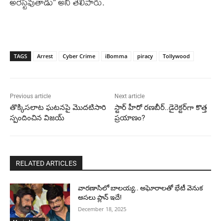
అరెస్టవుతాడు” అని తెలిపారు.
TAGS
Arrest
Cyber Crime
iBomma
piracy
Tollywood
Previous article
Next article
తొక్కిసలాట ఘటనపై మొదటిసారి
స్టార్ హీరో రణబీర్‌..డైరెక్ట‌ర్‌గా కొత్త
స్పందించిన విజయ్
ప్రయాణం?
RELATED ARTICLES
వారణాసిలో బాలయ్య.. అఘోరాలతో భేటీ వెనుక
అసలు ప్లాన్ ఇదే!
December 18, 2025