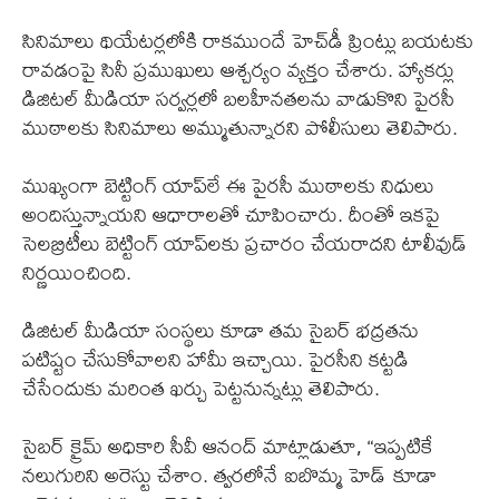
సినిమాలు థియేటర్లలోకి రాకముందే హెచ్‌డీ ప్రింట్లు బయటకు
రావడంపై సినీ ప్రముఖులు ఆశ్చర్యం వ్యక్తం చేశారు. హ్యాకర్లు
డిజిటల్ మీడియా సర్వర్లలో బలహీనతలను వాడుకొని పైరసీ
ముఠాలకు సినిమాలు అమ్ముతున్నారని పోలీసులు తెలిపారు.
ముఖ్యంగా బెట్టింగ్ యాప్‌లే ఈ పైరసీ ముఠాలకు నిధులు
అందిస్తున్నాయని ఆధారాలతో చూపించారు. దీంతో ఇకపై
సెలబ్రిటీలు బెట్టింగ్ యాప్‌లకు ప్రచారం చేయరాదని టాలీవుడ్
నిర్ణయించింది.
డిజిటల్ మీడియా సంస్థలు కూడా తమ సైబర్ భద్రతను
పటిష్టం చేసుకోవాలని హామీ ఇచ్చాయి. పైరసీని కట్టడి
చేసేందుకు మరింత ఖర్చు పెట్టనున్నట్లు తెలిపారు.
సైబర్ క్రైమ్ అధికారి సీవీ ఆనంద్ మాట్లాడుతూ, “ఇప్పటికే
నలుగురిని అరెస్టు చేశాం. త్వరలోనే ఐబొమ్మ హెడ్ కూడా