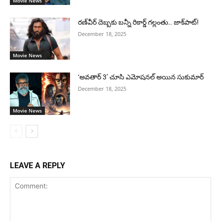
Movie News
రణ్‌వీర్ దెబ్బకు బన్నీ రికార్డ్ గల్లంతు.. జాక్‌పాట్!
December 18, 2025
Movie News
‘అవతార్ 3’ చూసి ఎమోషనల్ అయిన సుకుమార్
December 18, 2025
Movie News
LEAVE A REPLY