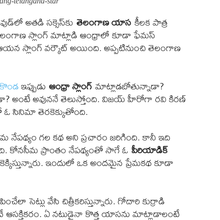
ang-telangana-star
డ్‌లో అతడి సక్సెస్‌కు
తెలంగాణ యాస
కీలక పాత్ర
తెలంగాణ స్లాంగ్ మాట్లాడి ఆంధ్రాలో కూడా ఫేమస్
న స్లాంగ్ వర్కౌట్ అయింది. అప్పటినుంచి తెలంగాణ
రకొండ
ఇప్పుడు
ఆంధ్రా స్లాంగ్
మాట్లాడబోతున్నాడా?
? అంటే అవుననే తెలుస్తోంది. విజయ్ హీరోగా రవి కిరణ్
ో ఓ సినిమా తెరకెక్కుతోంది.
సీమ నేప‌థ్యం గ‌ల కథ అని ప్రచారం జరిగింది. కానీ ఇది
ది. కోనసీమ ప్రాంతం నేపథ్యంతో సాగే ఓ
పీరియాడిక్
ెక్కిస్తున్నారు. ఇందులో ఒక అందమైన ప్రేమకథ కూడా
 సెట్లు వేసి చిత్రీకరిస్తున్నారు. గోదారి కుర్రాడి
న్నదే ఆసక్తికరం. ఏ నటుడైనా కొత్త యాసను మాట్లాడాలంటే