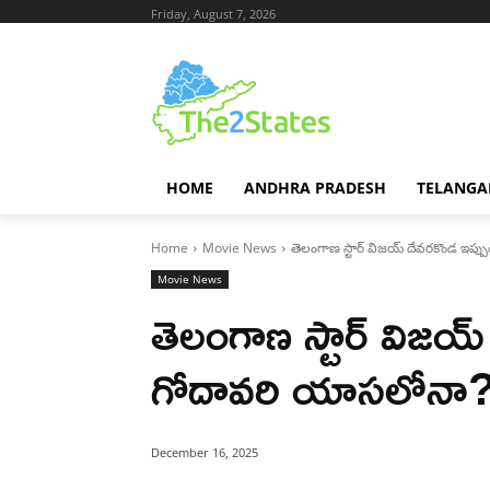
Friday, August 7, 2026
HOME
ANDHRA PRADESH
TELANGA
Home
Movie News
తెలంగాణ స్టార్ విజయ్ దేవరకొండ ఇప్
Movie News
తెలంగాణ స్టార్ విజయ
గోదావరి యాసలోనా
December 16, 2025