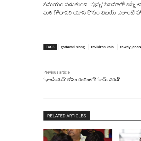
సమయం పడుతుంది. ‘పుష్ప’ సినిమాలో బన్నీ చిత
మరి గోదావరి యాస కోసం విజయ్ ఎలాంటి హోం 
TAGS
godavari slang
ravikiran kola
rowdy janar
Previous article
‘ఛాంపియన్’ కోసం రంగంలోకి ‘రామ్ చరణ్’
RELATED ARTICLES