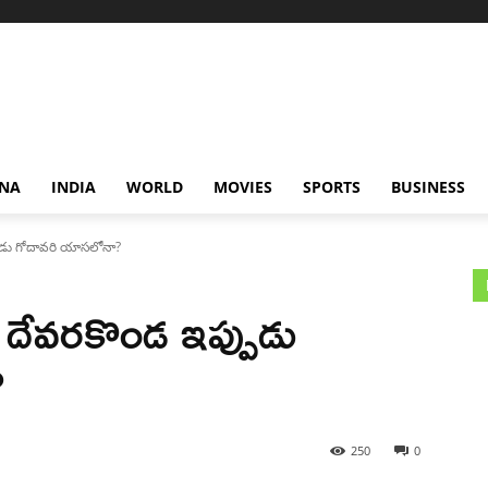
NA
INDIA
WORLD
MOVIES
SPORTS
BUSINESS
పుడు గోదావరి యాసలోనా?
్ దేవరకొండ ఇప్పుడు
?
250
0