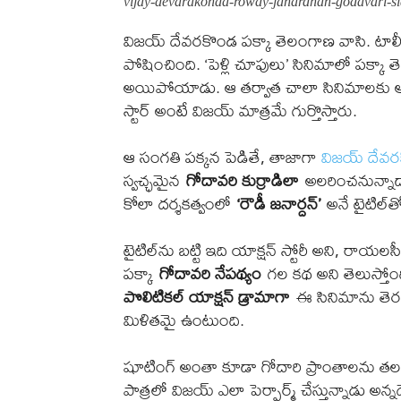
vijay-devarakonda-rowdy-janardhan-godavari-sl
విజయ్ దేవరకొండ పక్కా తెలంగాణ వాసి. టాలీవు
పోషించింది. ‘పెళ్లి చూపులు’ సినిమాలో పక్కా 
అయిపోయాడు. ఆ తర్వాత చాలా సినిమాలకు ఆయ
స్టార్ అంటే విజయ్ మాత్రమే గుర్తొస్తారు.
ఆ సంగతి పక్కన పెడితే, తాజాగా
విజయ్ దేవ
స్వచ్ఛమైన
గోదావరి కుర్రాడిలా
అలరించనున్నాడా
కోలా దర్శకత్వంలో
‘రౌడీ జనార్దన్’
అనే టైటిల్‌త
టైటిల్‌ను బట్టి ఇది యాక్షన్ స్టోరీ అని, రాయల
పక్కా
గోదావరి నేప‌థ్యం
గల కథ అని తెలుస్తోం
పొలిటికల్ యాక్షన్ డ్రామాగా
ఈ సినిమాను తెరక
మిళితమై ఉంటుంది.
షూటింగ్ అంతా కూడా గోదారి ప్రాంతాలను తలపించేలా
పాత్రలో విజయ్ ఎలా పెర్ఫార్మ్ చేస్తున్నాడు అ