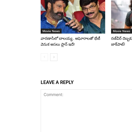
Movie News
Movie News
వారణాసిలో బాలయ్య.. అఘోరాలతో భేటీ
రణ్‌వీర్ దెబ్బకు
వెనుక అసలు ప్లాన్ ఇదే!
జాక్‌పాట్!
LEAVE A REPLY