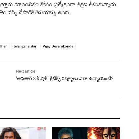
్తూరు మాండలికం కోసం ప్రత్యేకంగా శిక్షణ తీసుకున్నాడు.
వర్క్ చేసాడో తెలియాల్సి ఉంది.
dhan
telangana star
Vijay Devarakonda
Next article
‘అవతార్ 3’కి షాక్: క్రిటిక్స్ రివ్యూలు ఎలా ఉన్నాయంటే?