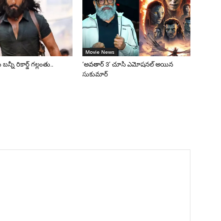
Movie News
 బన్నీ రికార్డ్ గల్లంతు..
‘అవతార్ 3’ చూసి ఎమోషనల్ అయిన
సుకుమార్