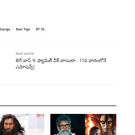
haraja
Ravi Teja
RT 76
Next article
బిగ్ బాస్ 9: ఫ్యామిలీ వీక్ వాయిదా.. 11వ వారంలోనే
ఎమోషన్స్!