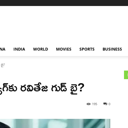
NA
INDIA
WORLD
MOVIES
SPORTS
BUSINESS
 బై?
్‌కు రవితేజ గుడ్ బై?
195
0