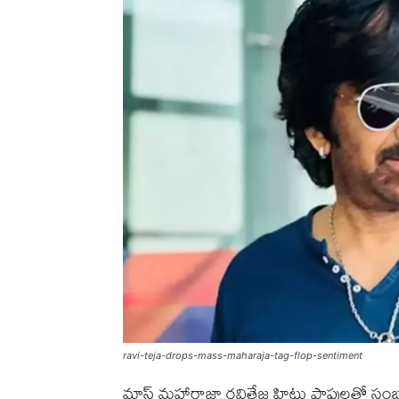
ravi-teja-drops-mass-maharaja-tag-flop-sentiment
మాస్ మహారాజా రవితేజ హిట్లు ఫ్లాపులతో సంబ