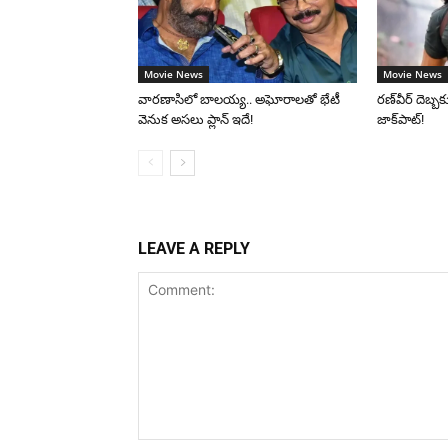
Movie News
Movie News
వారణాసిలో బాలయ్య.. అఘోరాలతో భేటీ
రణ్‌వీర్ దెబ్బకు
వెనుక అసలు ప్లాన్ ఇదే!
జాక్‌పాట్!
LEAVE A REPLY