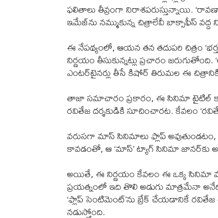
ఫలితాలు తీవ్రంగా నిరాశపరుస్తున్నాయి. ‘ర
ఇమేజ్‌ను నమ్ముకున్న చిత్రాలేవీ బాక్సాఫీస్ 
ఈ నేపథ్యంలో, ఆయన తన తదుపరి చిత్రం ‘భర
నిర్ణయం తీసుకున్నట్లు ప్రచారం జరుగుతోంది. ‘ఆ
ఎంటర్‌టైనర్లు తీసే కిషోర్ తిరుమల ఈ చిత్రానిక
తాజా సమాచారం ప్రకారం, ఈ సినిమా టైటిల్ కా
రవితేజ దర్శకుడికి సూచించారట. కేవలం ‘రవితేజ’ 
వరుసగా మాస్ సినిమాలు ఫ్లాప్ అవుతుండటం, ‘భర్త 
కావడంతో, ఆ ‘మాస్’ ట్యాగ్ సినిమా జానర్‌కు
అయితే, ఈ నిర్ణయం కేవలం ఈ ఒక్క సినిమా వ
ప్రయత్నంలో ఇది తొలి అడుగు మాత్రమేనా అనేద
‘ఫ్లాప్ సెంటిమెంట్‌’ను బ్రేక్ చేయడానికే రవితేజ 
నడుస్తోంది.