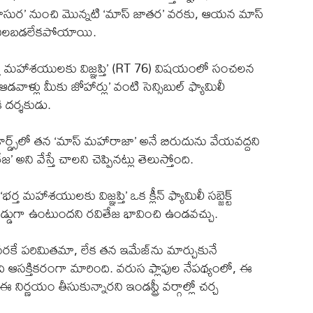
ావణాసుర’ నుంచి మొన్నటి ‘మాస్ జాతర’ వరకు, ఆయన మాస్
వద్ద నిలబడలేకపోయాయి.
్త మహాశయులకు విజ్ఞప్తి’ (RT 76) విషయంలో సంచలన
డవాళ్లు మీకు జోహార్లు’ వంటి సెన్సిబుల్ ఫ్యామిలీ
ి దర్శకుడు.
ర్డ్స్‌లో తన ‘మాస్ మహారాజా’ అనే బిరుదును వేయవద్దని
అని వేస్తే చాలని చెప్పినట్లు తెలుస్తోంది.
మహాశయులకు విజ్ఞప్తి’ ఒక క్లీన్ ఫ్యామిలీ సబ్జెక్ట్
 అడ్డుగా ఉంటుందని రవితేజ భావించి ఉండవచ్చు.
రకే పరిమితమా, లేక తన ఇమేజ్‌ను మార్చుకునే
ి ఆసక్తికరంగా మారింది. వరుస ఫ్లాపుల నేపథ్యంలో, ఈ
ఈ నిర్ణయం తీసుకున్నారని ఇండస్ట్రీ వర్గాల్లో చర్చ