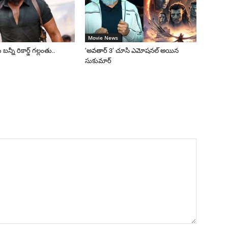
Movie News
 బన్నీ రికార్డ్ గల్లంతు..
‘అవతార్ 3’ చూసి ఎమోషనల్ అయిన
సుకుమార్