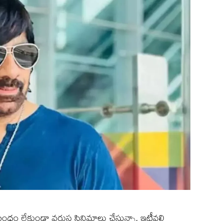
ంధం లేకుండా వరుస సినిమాలు చేస్తున్నా, ఇటీవలి