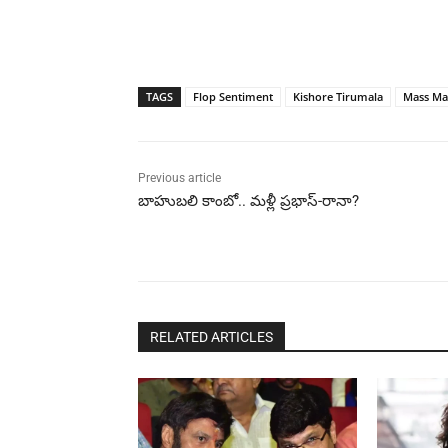
TAGS
Flop Sentiment
Kishore Tirumala
Mass Ma
Previous article
బాహుబలి కాంబో.. మళ్లీ ప్రభాస్-రానా?
RELATED ARTICLES