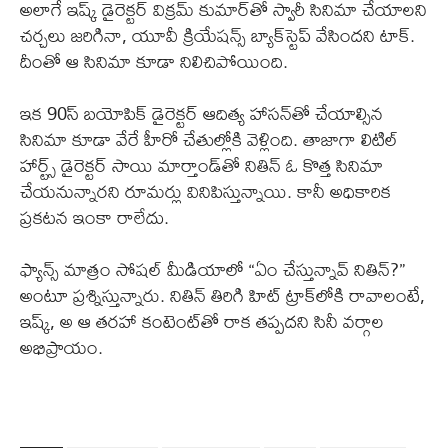
అలాగే ఇష్క్ డైరెక్టర్ విక్రమ్ కుమార్‌తో స్వారీ సినిమా చేయాలని
చర్చలు జరిగినా, యూవీ క్రియేషన్స్ బ్యాక్‌స్టెప్ వేసిందని టాక్.
దీంతో ఆ సినిమా కూడా నిలిచిపోయింది.
ఇక 90స్ బయోపిక్ డైరెక్టర్ ఆదిత్య హాసన్‌తో చేయాల్సిన
సినిమా కూడా వేరే హీరో చేతుల్లోకి వెళ్లింది. తాజాగా లిటిల్
హార్ట్స్ డైరెక్టర్ సాయి మార్తాండ్‌తో నితిన్ ఓ కొత్త సినిమా
చేయనున్నారని రూమర్లు వినిపిస్తున్నాయి. కానీ అధికారిక
ప్రకటన ఇంకా రాలేదు.
ఫ్యాన్స్ మాత్రం సోషల్ మీడియాలో “ఏం చేస్తున్నావ్ నితిన్?”
అంటూ ప్రశ్నిస్తున్నారు. నితిన్ తిరిగి హిట్ ట్రాక్‌లోకి రావాలంటే,
ఇష్క్, అ ఆ తరహా కంటెంట్‌తో రాక తప్పదని సినీ వర్గాల
అభిప్రాయం.