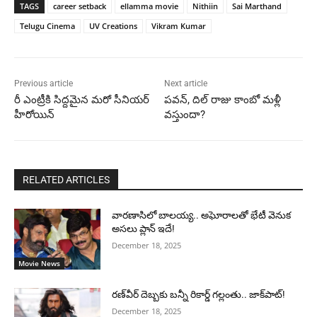
TAGS
career setback
ellamma movie
Nithiin
Sai Marthand
Telugu Cinema
UV Creations
Vikram Kumar
Previous article
Next article
రీ ఎంట్రీకి సిద్దమైన మరో సీనియర్
పవన్, దిల్ రాజు కాంబో మళ్లీ
హీరోయిన్
వస్తుందా?
RELATED ARTICLES
వారణాసిలో బాలయ్య.. అఘోరాలతో భేటీ వెనుక
అసలు ప్లాన్ ఇదే!
December 18, 2025
Movie News
రణ్‌వీర్ దెబ్బకు బన్నీ రికార్డ్ గల్లంతు.. జాక్‌పాట్!
December 18, 2025