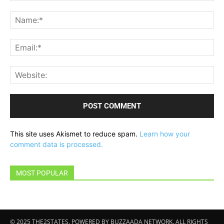
Comment:
Na
Ema
Web
This site uses Akismet to reduce spam.
Learn how your
comment data is processed.
MOST POPULAR
© 2025 THE2STATES. POWERED BY BUZZAADA NETWORK. ALL RIGHTS