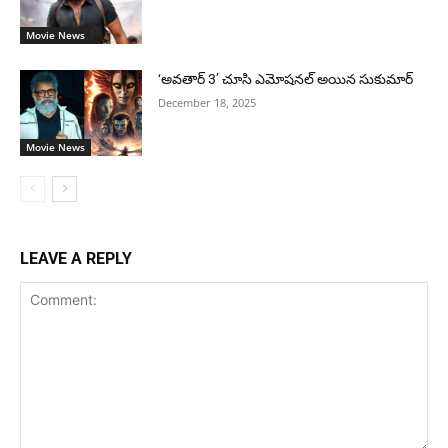
Movie News
‘అవతార్ 3’ చూసి ఎమోషనల్ అయిన సుకుమార్
December 18, 2025
Movie News
LEAVE A REPLY