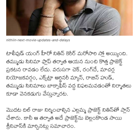
nithiin-next-movie-updates-and-delays
టాలీవుడ్ యంగ్ హీరో నితిన్ కెరీర్ మరోసారి స్లో అయ్యింది.
తమ్ముడు సినిమా ఫ్లాప్ తర్వాత ఆయన నుంచి కొత్త ప్రాజెక్ట్
ప్రకటన రావడం లేదు. వరుసగా చెక్, రంగ్‌దే, మాచర్ల
నియోజకవర్గం, ఎక్స్‌ట్రా ఆర్డినరీ మ్యాన్, రాబిన్ హుడ్,
తమ్ముడు సినిమాలు బాక్సాఫీస్ వద్ద విఫలమవడంతో నిర్మాతలు
కూడా వెనకడుగు వేస్తున్నారట.
మొదట దిల్ రాజు నిర్మించాల్సిన ఎల్లమ్మ ప్రాజెక్ట్ నితిన్‌తో ప్లాన్
చేశారు. కానీ ఆ తర్వాత అదే ప్రాజెక్ట్‌ను బెల్లంకొండ సాయి
శ్రీనివాస్‌కి మార్చినట్లు సమాచారం.