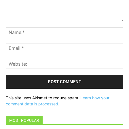
Comment:
Na
Ema
Web
This site uses Akismet to reduce spam.
Learn how your
comment data is processed.
MOST POPULAR