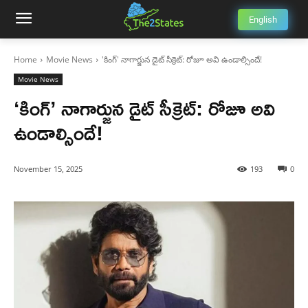
English
Home
Movie News
'కింగ్' నాగార్జున డైట్ సీక్రెట్: రోజూ అవి ఉండాల్సిందే!
Movie News
‘కింగ్’ నాగార్జున డైట్ సీక్రెట్: రోజూ అవి
ఉండాల్సిందే!
November 15, 2025
193
0