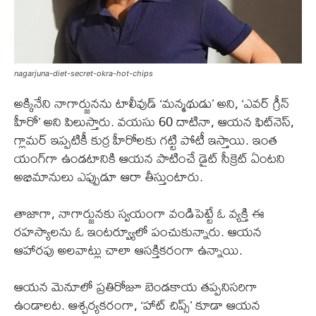
nagarjuna-diet-secret-okra-hot-chips
అక్కినేని నాగార్జునను టాలీవుడ్ ‘మన్మథుడు’ అని, ‘ఎవర్ గ్రీన్
హీరో’ అని పిలుస్తారు. వయసు 60 దాటినా, ఆయన ఫిట్‌నెస్,
గ్లామర్ ఇప్పటికీ కుర్ర హీరోలకు గట్టి పోటీ ఇస్తాయి. ఇంత
యంగ్‌గా ఉండటానికి ఆయన పాటించే డైట్ సీక్రెట్ ఏంటని
అభిమానులు ఎప్పుడూ ఆరా తీస్తుంటారు.
తాజాగా, నాగార్జునకు స్వయంగా వండిపెట్టే ఓ వ్యక్తి ఈ
రహస్యాలను ఓ ఇంటర్వ్యూలో పంచుకున్నారు. ఆయన
ఆహారపు అలవాట్లు చాలా ఆసక్తికరంగా ఉన్నాయి.
ఆయన మెనూలో ప్రతిరోజూ బెండకాయ తప్పనిసరిగా
ఉండాలట. ఆశ్చర్యకరంగా, ‘హాట్ చిప్స్’ కూడా ఆయన