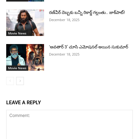
రణ్‌వీర్ దెబ్బకు బన్నీ రికార్డ్ గల్లంతు.. జాక్‌పాట్!
December 18, 2025
Movie News
‘అవతార్ 3’ చూసి ఎమోషనల్ అయిన సుకుమార్
December 18, 2025
Movie News
LEAVE A REPLY