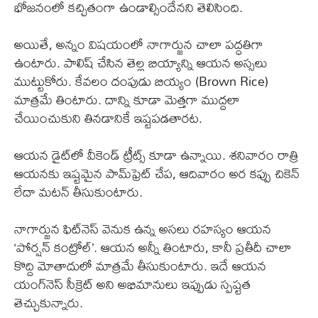
భోజనంలో కచ్చితంగా ఉండాల్సిందేనని తెలిసింది.
అయితే, అన్నం విషయంలో నాగార్జున చాలా పద్ధతిగా
ఉంటారు. పాలిష్ చేసిన తెల్ల బియ్యాన్ని ఆయన అస్సలు
ముట్టుకోరు. కేవలం దంపుడు బియ్యం (Brown Rice)
మాత్రమే తింటారు. దాన్ని కూడా మెత్తగా ముద్దలా
చేయించుకుని తినడానికే ఇష్టపడతారట.
ఆయన డైట్‌లో వీకెండ్ ట్రీట్స్ కూడా ఉన్నాయి. శనివారం రాత్రి
ఆయనకు ఇష్టమైన పామ్‌ఫ్రెట్ చేప, ఆదివారం అర కప్పు చికెన్
లేదా మటన్ తీసుకుంటారు.
నాగార్జున ఫిట్‌నెస్ వెనుక ఉన్న అసలు రహస్యం ఆయన
‘పోర్షన్ కంట్రోల్’. ఆయన అన్నీ తింటారు, కానీ ప్రతీదీ చాలా
కొద్ది మోతాదులో మాత్రమే తీసుకుంటారు. ఇదే ఆయన
యంగ్‌నెస్ సీక్రెట్ అని అభిమానులు ఇప్పుడు స్పష్టత
తెచ్చుకున్నారు.