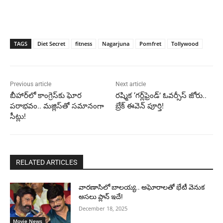
TAGS
Diet Secret
fitness
Nagarjuna
Pomfret
Tollywood
Previous article
Next article
బీహార్‌లో కాంగ్రెస్‌కు ఘోర
రష్మిక ‘గర్ల్‌ఫ్రెండ్’ ఓవర్సీస్ జోరు..
పరాభవం.. మజ్లిస్‌తో సమానంగా
బ్రేక్ ఈవెన్ పూర్తి!
సీట్లు!
RELATED ARTICLES
వారణాసిలో బాలయ్య.. అఘోరాలతో భేటీ వెనుక
అసలు ప్లాన్ ఇదే!
December 18, 2025
Movie News