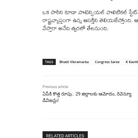
ఒక సారీని కూడా పొటెన్షియల్ పొలిటికల్ స్టేట్
రాష్ట్రవ్యాప్తంగా ఉన్న ఆసక్తిని తెలియజేస్తోంది
వేస్తారా అనేది త్వరలో తేలనుంది.
TAGS
Bhatti Vikramarka
Congress Saree
K Kavit
Previous article
ఏపీకి కొత్త రూపు.. 29 జిల్లాలకు ఆమోదం, రెవెన్యూ
డివిజన్లు!
RELATED ARTICLES