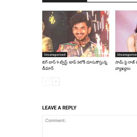
Uncategorized
Uncategorize
బిగ్ బాస్ 9 ట్విస్ట్: టాప్ 3లోకి దూసుకొస్తున్న
సామ్ పై రాజ్ 
డీమాన్
వ్యాఖ్యలు
LEAVE A REPLY