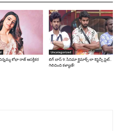
d
Uncategorized
చిన్నమ్మ శోభా రాజ్ ఆసక్తికర
బిగ్ బాస్ 9: సినిమా క్లైమాక్స్ లా కెప్టెన్సీ ఫైట్..
గెలిచింది కళ్యాణ్!