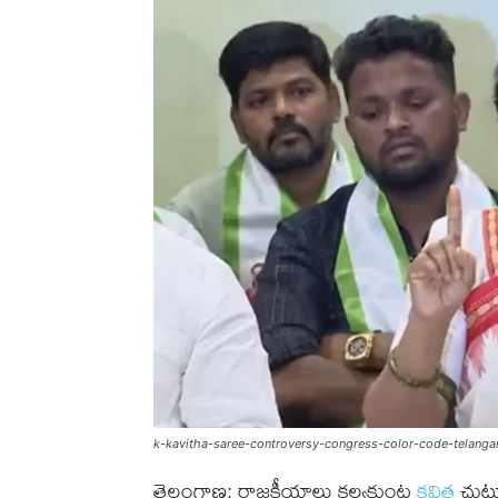
k-kavitha-saree-controversy-congress-color-code-telangan
తెలంగాణ: రాజకీయాలు కల్వకుంట్ల
కవిత
చుట్ట