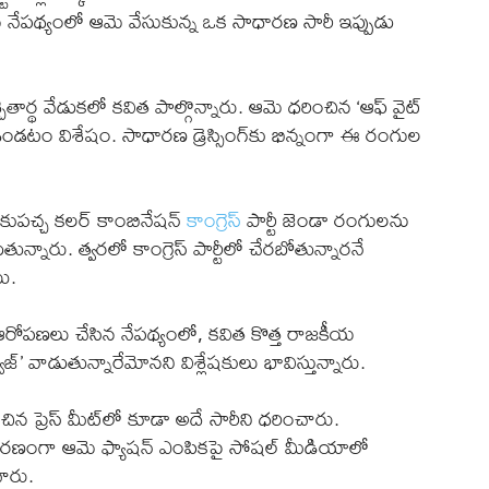
 నేపథ్యంలో ఆమె వేసుకున్న ఒక సాధారణ సారీ ఇప్పుడు
చితార్థ వేడుకలో కవిత పాల్గొన్నారు. ఆమె ధరించిన ‘ఆఫ్‌ వైట్‌
 ఉండటం విశేషం. సాధారణ డ్రెస్సింగ్‌కు భిన్నంగా ఈ రంగుల
 ఆకుపచ్చ కలర్ కాంబినేషన్
కాంగ్రెస్
పార్టీ జెండా రంగులను
్నారు. త్వరలో కాంగ్రెస్ పార్టీలో చేరబోతున్నారనే
యి.
్ర ఆరోపణలు చేసిన నేపథ్యంలో, కవిత కొత్త రాజకీయ
ేజ్’ వాడుతున్నారేమోనని విశ్లేషకులు భావిస్తున్నారు.
న ప్రెస్ మీట్‌లో కూడా అదే సారీని ధరించారు.
కారణంగా ఆమె ఫ్యాషన్ ఎంపికపై సోషల్ మీడియాలో
చారు.