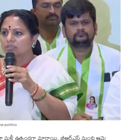
a-politics
ూ మళ్లీ ఉత్కంఠగా మారాయి. బీఆర్‌ఎస్ నుంచి ఆమె