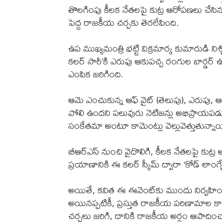
తొలగింపు కీలక నేతలపై కుట్ర ఆరోపణలు చేసిన
పెద్ద రాజకీయ చర్చకు తెరలేపింది.
ఉప ముఖ్యమంత్రి భట్టి విక్రమార్క కుమారుడి నిశ్
కలర్‌ సారీ’కి ఎరుపు ఆకుపచ్చ రంగుల బార్డర్
ఎంపిక జరిగింది.
ఆమె ఎంచుకున్న ఆఫ్‌ వైట్‌ (తెలుపు), ఎరుపు,
పోలి ఉందని పలువురు నెటిజన్లు అభిప్రాయపడుతున
సంకేతమా అంటూ కామెంట్లు వెల్లువెత్తుతున్నా
బీఆర్‌ఎస్ నుంచి వైదొలిగి, కీలక నేతలపై కుట
ప్రయాణానికి ఈ కలర్ స్కీమ్‌ ద్వారా ‘కోడ్ లాంగ్వ
అయితే, కవిత ఈ ఈవెంట్‌కు ముందు నిర్వహించి
అయినప్పటికీ, ప్రస్తుత రాజకీయ పరిణామాల 
చర్చలు జరిగి, దానికి రాజకీయ అర్థం ఆపాదిం