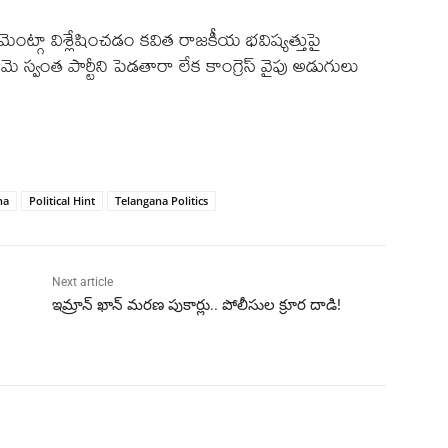
‌మెంట్గా విశ్లేషించడం కవిత రాజకీయ భవిష్యత్తుపై
. ఆమె స్వంత పార్టీని పెడతారా లేక కాంగ్రెస్ వైపు అడుగులు
ha
Political Hint
Telangana Politics
Next article
ఇమ్రాన్ ఖాన్ మరణ పుకార్లు.. పోలీసుల క్రూర దాడి!