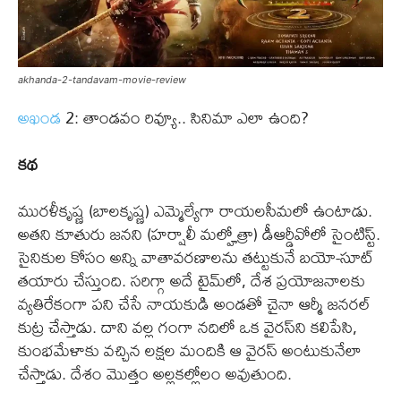
akhanda-2-tandavam-movie-review
అఖండ
2: తాండవం రివ్యూ.. సినిమా ఎలా ఉంది?
కథ
మురళీకృష్ణ (బాలకృష్ణ) ఎమ్మెల్యేగా రాయలసీమలో ఉంటాడు.
అతని కూతురు జనని (హర్షాలీ మల్హోత్రా) డీఆర్డీవోలో సైంటిస్ట్.
సైనికుల కోసం అన్ని వాతావరణాలను తట్టుకునే బయో-సూట్
తయారు చేస్తుంది. సరిగ్గా అదే టైమ్‌లో, దేశ ప్రయోజనాలకు
వ్యతిరేకంగా పని చేసే నాయకుడి అండతో చైనా ఆర్మీ జనరల్
కుట్ర చేస్తాడు. దాని వల్ల గంగా నదిలో ఒక వైరస్‌ని కలిపేసి,
కుంభమేళాకు వచ్చిన లక్షల మందికి ఆ వైరస్ అంటుకునేలా
చేస్తాడు. దేశం మొత్తం అల్లకల్లోలం అవుతుంది.