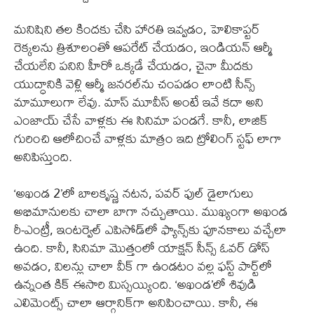
మనిషిని తల కిందకు చేసి హారతి ఇవ్వడం, హెలికాప్టర్
రెక్కలను త్రిశూలంతో ఆపరేట్ చేయడం, ఇండియన్ ఆర్మీ
చేయలేని పనిని హీరో ఒక్కడే చేయడం, చైనా మీదకు
యుద్ధానికి వెళ్లి ఆర్మీ జనరల్‌ను చంపడం లాంటి సీన్స్
మామూలుగా లేవు. మాస్ మూవీస్ అంటే ఇవే కదా అని
ఎంజాయ్ చేసే వాళ్లకు ఈ సినిమా పండగే. కానీ, లాజిక్
గురించి ఆలోచించే వాళ్లకు మాత్రం ఇది ట్రోలింగ్ స్టఫ్ లాగా
అనిపిస్తుంది.
‘అఖండ 2’లో బాలకృష్ణ నటన, పవర్ ఫుల్ డైలాగులు
అభిమానులకు చాలా బాగా నచ్చుతాయి. ముఖ్యంగా అఖండ
రీ-ఎంట్రీ, ఇంటర్వెల్ ఎపిసోడ్‌లో ఫ్యాన్స్‌కు పూనకాలు వచ్చేలా
ఉంది. కానీ, సినిమా మొత్తంలో యాక్షన్ సీన్స్ ఓవర్ డోస్
అవడం, విలన్లు చాలా వీక్ గా ఉండటం వల్ల ఫస్ట్ పార్ట్‌లో
ఉన్నంత కిక్ ఈసారి మిస్సయ్యింది. ‘అఖండ’లో శివుడి
ఎలిమెంట్స్ చాలా ఆర్గానిక్‌గా అనిపించాయి. కానీ, ఈ