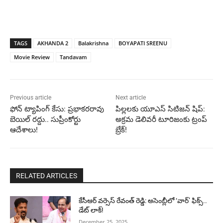
TAGS
AKHANDA 2
Balakrishna
BOYAPATI SREENU
Movie Review
Tandavam
Previous article
Next article
ఫోన్ ట్యాపింగ్ కేసు: ప్రభాకరరావు
పిల్లలకు యూఎస్ సిటిజన్ షిప్:
బెయిల్ రద్దు.. సుప్రీంకోర్టు
అక్రమ డెలివరీ టూరిజంకు ట్రంప్
ఆదేశాలు!
బ్రేక్!
RELATED ARTICLES
కేసీఆర్ వర్సెస్ రేవంత్ రెడ్డి: అసెంబ్లీలో ‘వార్’ ఫిక్స్..
డేట్ లాక్!
December 25, 2025