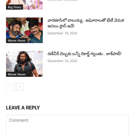
Big Story
వారణాసిలో బాలయ్య.. అఘోరాలతో భేటీ వెనుక
అసలు ప్లాన్ ఇదే!
December 18, 2025
Movie News
రణ్‌వీర్ దెబ్బకు బన్నీ రికార్డ్ గల్లంతు.. జాక్‌పాట్!
December 18, 2025
Movie News
LEAVE A REPLY