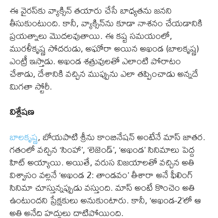
ఈ వైరస్‌కు వ్యాక్సిన్ తయారు చేసే బాధ్యతను జనని
తీసుకుంటుంది. కానీ, వ్యాక్సిన్‌ను కూడా నాశనం చేయడానికి
ప్రయత్నాలు మొదలవుతాయి. ఈ కష్ట సమయంలో,
మురళీకృష్ణ సోదరుడు, అఘోరా అయిన అఖండ (బాలకృష్ణ)
ఎంట్రీ ఇస్తాడు. అఖండ శత్రువులతో ఎలాంటి పోరాటం
చేశాడు, దేశానికి వచ్చిన ముప్పును ఎలా తప్పించాడు అన్నదే
మిగతా స్టోరీ.
విశ్లేషణ
బాలకృష్ణ
, బోయపాటి శ్రీను కాంబినేషన్ అంటేనే మాస్ జాతర.
గతంలో వచ్చిన ‘సింహా’, ‘లెజెండ్’, ‘అఖండ’ సినిమాలు పెద్ద
హిట్‌ అయ్యాయి. అయితే, వరుస విజయాలతో వచ్చిన అతి
విశ్వాసం వల్లనే ‘అఖండ 2: తాండవం’ తీశారా అనే ఫీలింగ్
సినిమా చూస్తున్నప్పుడు వస్తుంది. మాస్ అంటే కొంచెం అతి
ఉంటుందని ప్రేక్షకులు అనుకుంటారు. కానీ, ‘అఖండ-2’లో ఆ
అతి అనేది హద్దులు దాటిపోయింది.