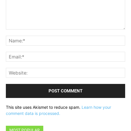
Comment:
Na
Ema
Web
This site uses Akismet to reduce spam.
Learn how your
comment data is processed.
MOST POPULAR