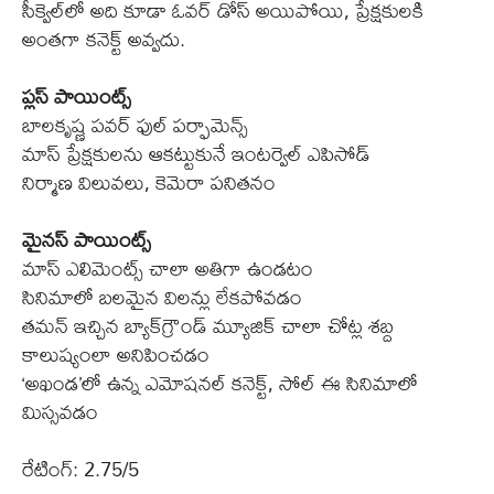
సీక్వెల్‌లో అది కూడా ఓవర్ డోస్ అయిపోయి, ప్రేక్షకులకి
అంతగా కనెక్ట్ అవ్వదు.
ప్లస్ పాయింట్స్
బాలకృష్ణ పవర్ ఫుల్ పర్ఫామెన్స్
మాస్ ప్రేక్షకులను ఆకట్టుకునే ఇంటర్వెల్ ఎపిసోడ్
నిర్మాణ విలువలు, కెమెరా పనితనం
మైనస్ పాయింట్స్
మాస్ ఎలిమెంట్స్ చాలా అతిగా ఉండటం
సినిమాలో బలమైన విలన్లు లేకపోవడం
తమన్‌ ఇచ్చిన బ్యాక్‌గ్రౌండ్‌ మ్యూజిక్ చాలా చోట్ల శబ్ద
కాలుష్యంలా అనిపించడం
‘అఖండ’లో ఉన్న ఎమోషనల్ కనెక్ట్, సోల్ ఈ సినిమాలో
మిస్సవడం
రేటింగ్: 2.75/5