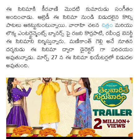
ఈ సినిమాకి కీరవాణి మొదటి కుమారుడు సంగీతం
అందించాడు. ఆల్రెడీ ఈ సినిమా నుండి విడుదలైన కొన్ని
పాటలు ఆకట్టుకుంటున్నాయి. వారాహి చలన
చిత్రం
మరియు
లౌక్య ఎంటర్టైన్మెంట్స్ బ్యానర్స్ పై రజని కొర్రపాటి, రవీంద్ర బెనర్జీ
ఈ సినిమాని నిర్మిస్తున్నారు. మణికాంత్ గెల్లి అనే నూతన
దర్శకుడు ఈ సినిమా ద్వారా డైరెక్టర్ గా పరిచయం
అవుతున్నాడు. మార్చ్ 27 న ఈ సినిమా థియేటర్లలో విడుదల
అవుతుంది.