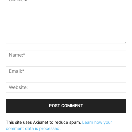
Comment:
Na
Ema
Web
This site uses Akismet to reduce spam.
Learn how your
comment data is processed.