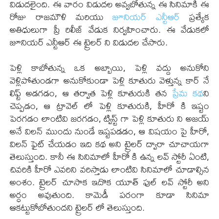
విడుదలైంది. ఈ వారం విడుదల అవ్వబోతున్న ఈ సినిమాకి ఈ
రోజు రాజమౌళి మరియు
జూనియర్ ఎన్టీఆర్
ప్రత్యేక
అతిధులుగా ప్రీ రిలీజ్ వేడుక నిర్వహించారు. ఈ వేడుకలో
జూనియర్ ఎన్టీఆర్ ఈ ట్రైలర్ ని విడుదల చేసారు.
పెళ్లి కాబోతున్న ఒక అబ్బాయి, పెళ్లి వద్దు అనుకోని
వెళ్లిపోతుండగా అనుకోకుండా పెళ్లి కూతురు వెళ్తున్న కార్ నే
లిఫ్ట్ అడగడం, ఆ తర్వాత పెళ్లి కూతురుకి తన
ప్రేమ కథ
ని
చెప్పడం, ఆ ట్రావెల్ లో పెళ్లి కూతురుకి, హీరో కి ఇష్టం
పెరగడం లాంటివి జరగడం, ట్విస్ట్ గా పెళ్లి కూతురు ని అజయ్
అనే విలన్ ముందు నుండే ఇష్టపడడం, ఆ విషయం పై హీరో,
విలన్ ఫైట్ చేయడం ఇది కథ అని ట్రైలర్ ద్వారా చూచాయగా
తెలుస్తుంది. కానీ ఈ సినిమాలో హీరో కి ఉన్న లవ్ స్టోరీ ఏంటి,
చివరికి హీరో ఎవరిని వరిస్తాడు లాంటివి సినిమాలో చూడాల్సిన
అంశం. ట్రైలర్ చూసాక ఇదొక యూత్ ఫుల్ లవ్ స్టోరీ అని
అర్ధం అవుతుంది. కామెడీ పరంగా కూడా సినిమా
ఆకట్టుకోబోతుందని ట్రైలర్ లో తెలుస్తుంది.