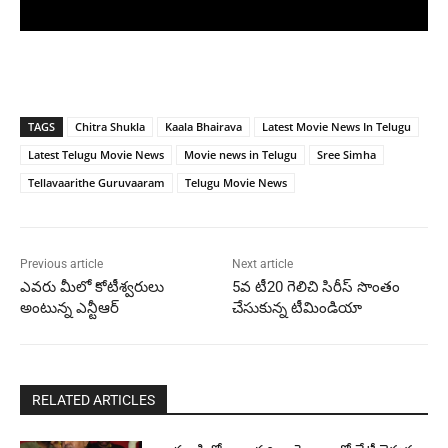
TAGS
Chitra Shukla
Kaala Bhairava
Latest Movie News In Telugu
Latest Telugu Movie News
Movie news in Telugu
Sree Simha
Tellavaarithe Guruvaaram
Telugu Movie News
Previous article
Next article
ఎవరు మీలో కోటీశ్వరులు
5వ టీ20 గెలిచి సిరీస్ సొంతం
అంటున్న ఎన్టీఆర్
చేసుకున్న టీమిండియా
RELATED ARTICLES