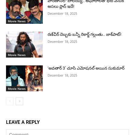
వారణాసిలో బాలయ్య.. అఘోరాలతో భేటీ వెనుక
అసలు ప్లాన్ ఇదే!
December 18, 2025
Movie News
రణ్‌వీర్ దెబ్బకు బన్నీ రికార్డ్ గల్లంతు.. జాక్‌పాట్!
December 18, 2025
Movie News
‘అవతార్ 3’ చూసి ఎమోషనల్ అయిన సుకుమార్
December 18, 2025
Movie News
LEAVE A REPLY