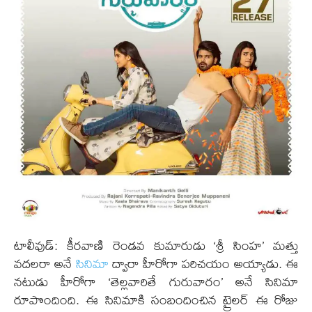
టాలీవుడ్: కీరవాణి రెండవ కుమారుడు ‘శ్రీ సింహ’ మత్తు
వదలరా అనే
సినిమా
ద్వారా హీరోగా పరిచయం అయ్యాడు. ఈ
నటుడు హీరోగా ‘తెల్లవారితే గురువారం’ అనే సినిమా
రూపొందింది. ఈ సినిమాకి సంబందించిన ట్రైలర్ ఈ రోజు