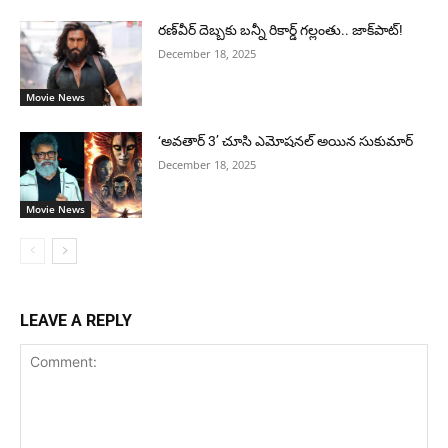
రణ్‌వీర్ దెబ్బకు బన్నీ రికార్డ్ గల్లంతు.. జాక్‌పాట్!
December 18, 2025
Movie News
‘అవతార్ 3’ చూసి ఎమోషనల్ అయిన సుకుమార్
December 18, 2025
Movie News
LEAVE A REPLY