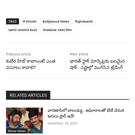
TAGS
H Vinoth
Kollywood News
Rajinikanth
tamil cinema buzz
thalaivar next film
Previous article
Next article
కుబేర హిట్ కావాలంటే ఎంత
భారత్ స్టాక్ మార్కెట్లకు బలమైన
వసూలు కావాలి?
షాక్.. నష్టాల్లో ముగిసిన ట్రేడింగ్
RELATED ARTICLES
వారణాసిలో బాలయ్య.. అఘోరాలతో భేటీ వెనుక
అసలు ప్లాన్ ఇదే!
December 18, 2025
Movie News