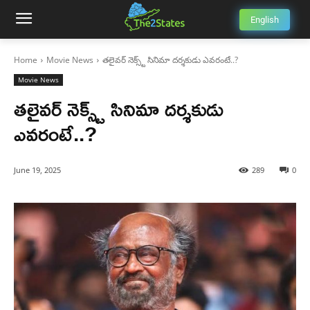
English
Home
Movie News
తలైవర్ నెక్స్ట్ సినిమా దర్శకుడు ఎవరంటే..?
Movie News
తలైవర్ నెక్స్ట్ సినిమా దర్శకుడు
ఎవరంటే..?
June 19, 2025
289
0