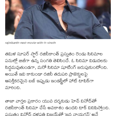
rajinikanth-next-movie-with-h-vinoth
తమిళ సూపర్ స్టార్ రజినీకాంత్ ప్రస్తుతం రెండు సినిమాల
పనుల్లో బిజీగా ఉన్న సంగతి తెలిసిందే. ఓ సినిమా విడుదలకు
సిద్ధమవుతుండగా, మరో సినిమా షూటింగ్ జరుపుకుంటోంది.
అయితే ఇవి కాకుండా రజినీ తదుపరి ప్రాజెక్టులపై
ఆసక్తికరమైన బజ్ ఇప్పుడు ఇండస్ట్రీలో హాట్ టాపిక్‌గా
మారింది.
తాజా వార్తల ప్రకారం యువ దర్శకుడు హెచ్ వినోద్‌తో
రజినీకాంత్ సినిమా చేసే అవకాశం ఉందని టాక్ వినిపిస్తోంది.
ప్రస్తుతం వినోద్ దళపతి విజయ్‌తో ‘జన నాయగన్’ అనే