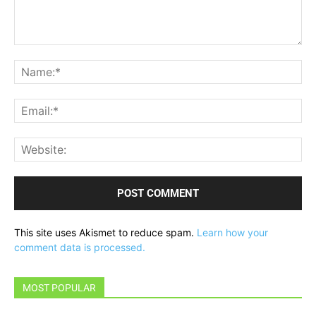
Comment:
Na
Ema
Web
This site uses Akismet to reduce spam.
Learn how your
comment data is processed.
MOST POPULAR