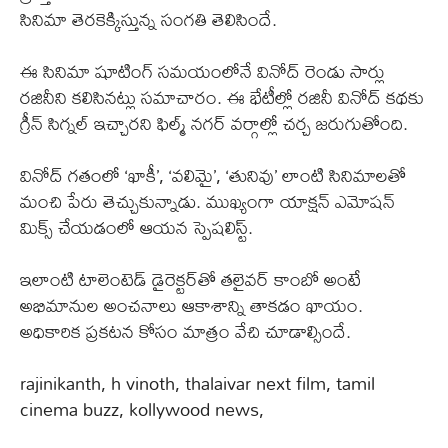
సినిమా తెరకెక్కిస్తున్న సంగతి తెలిసిందే.
ఈ సినిమా షూటింగ్ సమయంలోనే వినోద్ రెండు సార్లు
రజినీని కలిసినట్లు సమాచారం. ఈ భేటీల్లో రజినీ వినోద్ కథకు
గ్రీన్ సిగ్నల్ ఇచ్చారని ఫిల్మ్ నగర్ వర్గాల్లో చర్చ జరుగుతోంది.
వినోద్‌ గతంలో ‘ఖాకీ’, ‘వలిమై’, ‘తునివు’ లాంటి సినిమాలతో
మంచి పేరు తెచ్చుకున్నాడు. ముఖ్యంగా యాక్షన్ ఎమోషన్
మిక్స్ చేయడంలో ఆయన స్పెషలిస్ట్.
ఇలాంటి టాలెంటెడ్ డైరెక్టర్‌తో తలైవర్ కాంబో అంటే
అభిమానుల అంచనాలు ఆకాశాన్ని తాకడం ఖాయం.
అధికారిక ప్రకటన కోసం మాత్రం వేచి చూడాల్సిందే.
rajinikanth, h vinoth, thalaivar next film, tamil
cinema buzz, kollywood news,