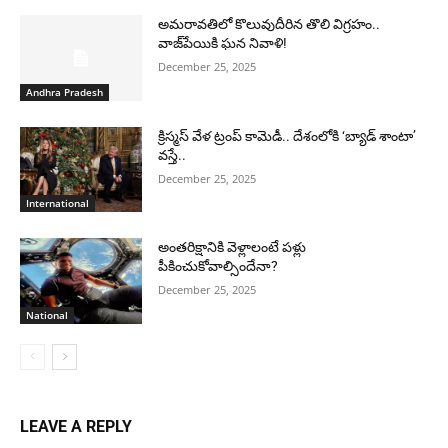
అమరావతిలో కొలువుదీరిన తొలి విగ్రహం..
వాజ్‌పేయికి ఘన నివాళి!
December 25, 2025
Andhra Pradesh
క్రిస్మస్ వేళ ట్రంప్ కామెడీ.. దేశంలోకి ‘బ్యాడ్ శాంటా’
వస్తే..
December 25, 2025
International
అంతరిక్షానికి వెళ్లాలంటే పళ్లు
పీకించుకోవాల్సిందేనా?
December 25, 2025
National
LEAVE A REPLY