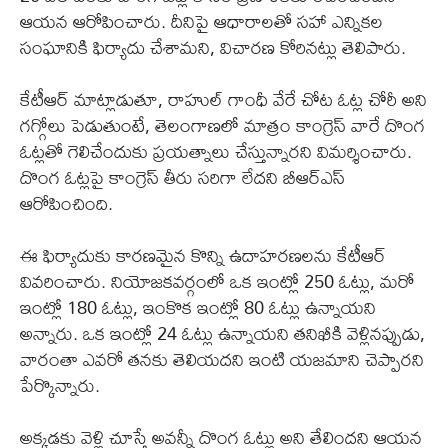
ఆయన ఆరోపించారు. దీనిపై ఆధారాలతో సహా ఎన్నికల
సంఘానికి ఫిర్యాదు చేశామని, విచారణ కోరినట్లు తెలిపారు.
కేటీఆర్ మాట్లాడుతూ, రాహుల్ గాంధీ వేరే చోట ఓట్ల చోరీ అని
గగ్గోలు పెడుతుంటే, తెలంగాణలో మాత్రం కాంగ్రెస్ వారే దొంగ
ఓట్లతో గెలిచేందుకు ప్రయత్నాలు చేస్తున్నారని విమర్శించారు.
దొంగ ఓట్లపై కాంగ్రెస్ తీరు సరిగా లేదని బీఆర్ఎస్
ఆరోపించింది.
ఈ ఫిర్యాదుకు కారణమైన కొన్ని ఉదాహరణలను కేటీఆర్
వివరించారు. నియోజకవర్గంలో ఒక ఇంట్లో 250 ఓట్లు, మరో
ఇంట్లో 180 ఓట్లు, ఇంకొక ఇంట్లో 80 ఓట్లు ఉన్నాయని
అన్నారు. ఒక ఇంట్లో 24 ఓట్లు ఉన్నాయని తనిఖీకి వెళ్లినప్పుడు,
వారంతా ఎవరో తనకు తెలియదని ఇంటి యజమాని చెప్పారని
పేర్కొన్నారు.
అక్కడకు వెళ్లి చూస్తే అవన్నీ దొంగ ఓట్లు అని తేలిందని ఆయన