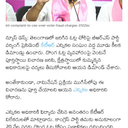
ktr-complaint-to-ceo-over-voter-fraud-charges-3102bc
న్యూస్ డెస్క్: తెలంగాణలో జరిగిన ఓట్ల చోరీపై బీఆర్ఎస్ పార్టీ
వర్కింగ్ ప్రెసిడెంట్
కేటీఆర్
ఎన్నికల సంఘం వద్ద మూడు కీలక
డిమాండ్లు ఉంచారు. దొంగ ఓట్ల వ్యవహారంపై వెంటనే
పూర్తిస్థాయి విచారణ జరిపి, క్షేత్రస్థాయిలో కుమ్మక్కైన
అధికారులపై చర్యలు తీసుకోవాలని ఆయన డిమాండ్ చేశారు.
అంతేకాకుండా, నామినేషన్ ప్రక్రియ ముగిసేలోపు ఈ
విచారణను పూర్తి చేయాలని ఆయన
ఎన్నికల
అధికారిని
కోరారు.
ఎన్నికల అధికారికి ఫిర్యాదు చేసిన అనంతరం కేటీఆర్
విలేకరులతో మాట్లాడారు. కాంగ్రెస్ పార్టీ తమకు అనుకూలంగా
20 వేల వరకు దొంగ ఓట్ల కోసం ప్రణాళికలు రచించిందని