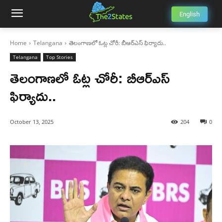
English
Home
Telangana
తెలంగాణలో ఓట్ల చోరీ: బీఆర్ఎస్ ఫిర్యాదు..
Telangana
Top Stories
తెలంగాణలో ఓట్ల చోరీ: బీఆర్ఎస్
ఫిర్యాదు..
October 13, 2025
204
0