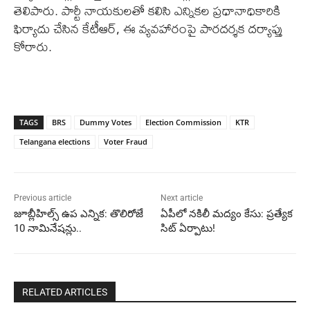
తెలిపారు. పార్టీ నాయకులతో కలిసి ఎన్నికల ప్రధానాధికారికి
ఫిర్యాదు చేసిన కేటీఆర్, ఈ వ్యవహారంపై పారదర్శక దర్యాప్తు
కోరారు.
TAGS
BRS
Dummy Votes
Election Commission
KTR
Telangana elections
Voter Fraud
Previous article
Next article
జూబ్లీహిల్స్ ఉప ఎన్నిక: తొలిరోజే
ఏపీలో నకిలీ మద్యం కేసు: ప్రత్యేక
10 నామినేషన్లు..
సిట్ ఏర్పాటు!
RELATED ARTICLES