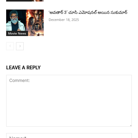
‘అవతార్ 3’ చూసి ఎమోషనల్ అయిన సుకుమార్
December 18, 2025
Movie News
LEAVE A REPLY
Comment:
Na