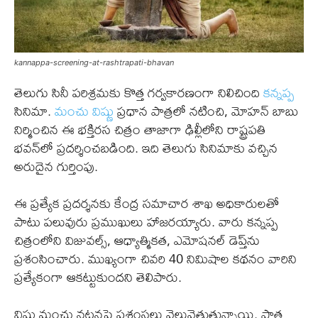
kannappa-screening-at-rashtrapati-bhavan
తెలుగు సినీ పరిశ్రమకు కొత్త గర్వకారణంగా నిలిచింది
కన్నప్ప
సినిమా.
మంచు విష్ణు
ప్రధాన పాత్రలో నటించి, మోహన్ బాబు
నిర్మించిన ఈ భక్తిరస చిత్రం తాజాగా ఢిల్లీలోని రాష్ట్రపతి
భవన్‌లో ప్రదర్శించబడింది. ఇది తెలుగు సినిమాకు వచ్చిన
అరుదైన గుర్తింపు.
ఈ ప్రత్యేక ప్రదర్శనకు కేంద్ర సమాచార శాఖ అధికారులతో
పాటు పలువురు ప్రముఖులు హాజరయ్యారు. వారు కన్నప్ప
చిత్రంలోని విజువల్స్, ఆధ్యాత్మికత, ఎమోషనల్ డెప్త్‌ను
ప్రశంసించారు. ముఖ్యంగా చివరి 40 నిమిషాల కథనం వారిని
ప్రత్యేకంగా ఆకట్టుకుందని తెలిపారు.
విష్ణు మంచు నటనపై ప్రశంసలు వెల్లువెత్తుతున్నాయి. పాత్ర