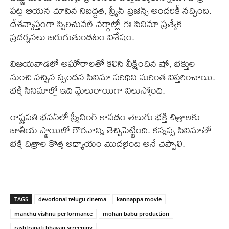
పట్ల ఆయన చూపిన నిబద్ధత, స్క్రీన్ ప్రెజెన్స్ అందరికీ నచ్చింది.
దేశవ్యాప్తంగా స్పిరిచువల్ వర్గాల్లో ఈ సినిమా ప్రత్యేక
ప్రదర్శనలు జరుగుతుండటం విశేషం.
విజయవాడలో అఘోరాలతో కలిసి వీక్షించిన షో, భక్తుల
నుంచి వచ్చిన స్పందన సినిమా పరిధిని మరింత విస్తరించాయి.
భక్తి సినిమాల్లో ఇది మైలురాయిగా నిలుస్తోంది.
రాష్ట్రపతి భవన్‌లో స్క్రీనింగ్ కావడం తెలుగు భక్తి చిత్రాలకు
జాతీయ స్థాయిలో గౌరవాన్ని తెచ్చిపెట్టింది. కన్నప్ప సినిమాతో
భక్తి చిత్రాల కొత్త అధ్యాయం మొదలైంది అనే చెప్పాలి.
TAGS
devotional telugu cinema
kannappa movie
manchu vishnu performance
mohan babu production
rashtrapati bhavan screening