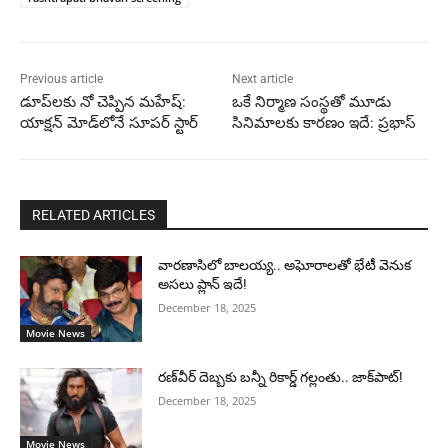
Previous article
Next article
డూప్‌లకు నో చెప్పిన మహేష్:
ఒకే నిర్మాణ సంస్థతో మూడు
యాక్షన్ మోడ్‌లోనే సూపర్ స్టార్
సినిమాలకు కారణం ఇదే: ప్రభాస్
RELATED ARTICLES
వారణాసిలో బాలయ్య.. అఘోరాలతో భేటీ వెనుక
అసలు ప్లాన్ ఇదే!
December 18, 2025
Movie News
రణ్‌వీర్ దెబ్బకు బన్నీ రికార్డ్ గల్లంతు.. జాక్‌పాట్!
December 18, 2025
Movie News