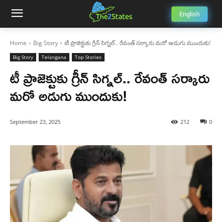
English
Home
Big Story
టీ ప్రాజెక్టుకు గ్రీన్ సిగ్నల్.. రేవంత్ సర్కారు మరో అడుగు ముందుకు!
Big Story
Telangana
Top Stories
టీ ప్రాజెక్టుకు గ్రీన్ సిగ్నల్.. రేవంత్ సర్కారు
మరో అడుగు ముందుకు!
September 23, 2025
212
0