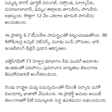
సమ్మక్క సాగర్ పూర్తైతే వరంగల్, నల్గొండ, సూర్యాపేట,
మహబూబాబాద్, ఖమ్మం జిల్లాలకు తాగునీరు, సాగునీరు
లభిస్తుంది. కొత్తగా 12 వేల ఎకరాల భూమికి సాగునీరు
అందుతుంది.
ఈ ప్రాజెక్టు 6.7 టీఎంసీల సామర్థ్యంతో నిర్మించబడుతోంది. 90
కిలోమీటర్ల టన్నెల్ నెట్‌వర్క్, మూడు పంప్ హౌసులు, భారీ
ఇంజనీరింగ్ డిజైన్ ప్రధాన ఆకర్షణలు.
ఛత్తీస్‌గఢ్‌లో 73 హెక్టార్ల భూభాగం నీట మునిగే అవకాశం
ఉండడంతో పరిహారం, పునరావాస బాధ్యతలు తెలంగాణ
తీసుకోవడానికి అంగీకరించింది.
రెండు రాష్ట్రాల మధ్య సమన్వయంతో రేవంత్ సర్కారు మరో
విజయాన్ని ఖాతాలో వేసుకుంది. ఈ ప్రాజెక్ట్ అమలు అయితే
తెలంగాణలో నీటి సమస్యలకు పెద్ద ఉపశమనం లభించనుంది.