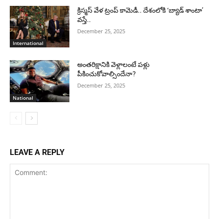
క్రిస్మస్ వేళ ట్రంప్ కామెడీ.. దేశంలోకి ‘బ్యాడ్ శాంటా’
వస్తే..
December 25, 2025
International
అంతరిక్షానికి వెళ్లాలంటే పళ్లు
పీకించుకోవాల్సిందేనా?
December 25, 2025
National
LEAVE A REPLY