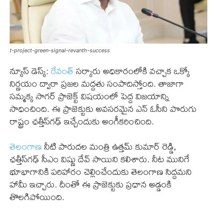
t-project-green-signal-revanth-success
న్యూస్ డెస్క్:
రేవంత్
సర్కారు అధికారంలోకి వచ్చాక ఒక్కో
నిర్ణయం ద్వారా ప్రజల మద్దతు సంపాదిస్తోంది. తాజాగా
సమ్మక్క సాగర్ ప్రాజెక్ట్ విషయంలో పెద్ద విజయాన్ని
సాధించింది. ఈ ప్రాజెక్టుకు అవసరమైన ఎన్ ఓసీని పొరుగు
రాష్ట్రం ఛత్తీస్‌గఢ్ ఇచ్చేందుకు అంగీకరించింది.
తెలంగాణ
నీటి పారుదల మంత్రి ఉత్తమ్ కుమార్ రెడ్డి,
ఛత్తీస్‌గఢ్ సీఎం విష్ణు దేవ్ సాయిని కలిశారు. నీట మునిగే
భూభాగానికి పరిహారం చెల్లించేందుకు తెలంగాణ సిద్ధమని
హామీ ఇచ్చారు. దీంతో ఈ ప్రాజెక్టుకు ప్రధాన అడ్డంకి
తొలగిపోయింది.