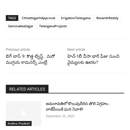
TAGS
ChhattisgarhApproval
IrrigationTelangana
RevanthReddy
SammakkaSagar
TelanganaProjects
Previous article
Next article
బిగ్ బాస్ 9: కొత్త ట్విస్ట్.. మరో
హెచ్-1బీ వీసా భారీ ఫీజు నుంచి
ముగ్గురు కామనర్స్ ఎంట్రీ
వైద్యులకు ఊరట?
RELATED ARTICLES
అమరావతిలో కొలువుదీరిన తొలి విగ్రహం..
వాజ్‌పేయికి ఘన నివాళి!
December 25, 2025
Andhra Pradesh