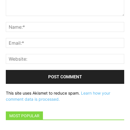
Comment:
Na
Ema
Web
This site uses Akismet to reduce spam.
Learn how your
comment data is processed.
MOST POPULAR