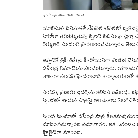
spirit-upendra-role-reveal
యానిమల్ సినిమాతో నేషనల్ లెవల్‌లో బ్లాక్‌బస్టర
హీరోగా తెరకెక్కుతున్న స్పిరిట్ సినిమాపై పూర్తి ఫ
రెగ్యులర్ షూటింగ్ ప్రారంభించనున్నారని తెలుస్
ఇప్పటికే త్రిప్తీ డిమ్రీని హీరోయిన్‌గా ఎంపి
ఉపేంద్ర లిమాయేను ఎంచుకున్నారు. యానిమల్‌లో 
తాజాగా సందీప్ హైదరాబాద్ కార్యాలయంలో క
సందీప్, ప్రణయ్ బ్రదర్స్‌ను కలిసిన ఉపేంద్ర.. భ
స్పిరిట్‌లో ఆయన పాత్రపై అంచనాలు పెరిగిపో
స్పిరిట్‌ సినిమాలో ఉపేంద్ర పాత్ర కీలకమవుతుం
చూపించనున్నారని సమాచారం. ఇక చిరంజీవి 
హైలైట్‌గా మారింది.