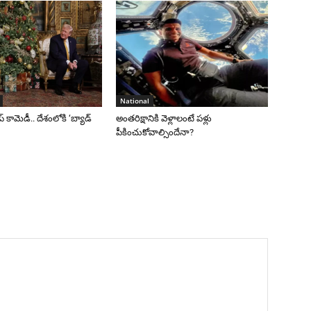
National
రంప్ కామెడీ.. దేశంలోకి ‘బ్యాడ్
అంతరిక్షానికి వెళ్లాలంటే పళ్లు
పీకించుకోవాల్సిందేనా?