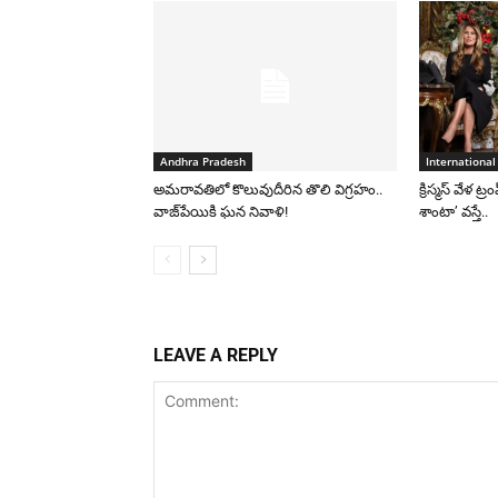
Andhra Pradesh
International
అమరావతిలో కొలువుదీరిన తొలి విగ్రహం..
క్రిస్మస్ వేళ ట్
వాజ్‌పేయికి ఘన నివాళి!
శాంటా’ వస్తే..
LEAVE A REPLY