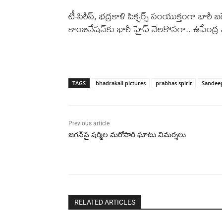
టీ-సిరీస్, భద్రకాళి పిక్చర్స్ సంయుక్తంగా భారీ బడ్
కాంబినేషన్‌కు భారీ హైప్ నెలకొనగా.. ఉపేంద్ర ఎం
TAGS
bhadrakali pictures
prabhas spirit
Sandee
Previous article
జగన్‌పై షర్మిల మరోసారి ఘాటు విమర్శలు
RELATED ARTICLES