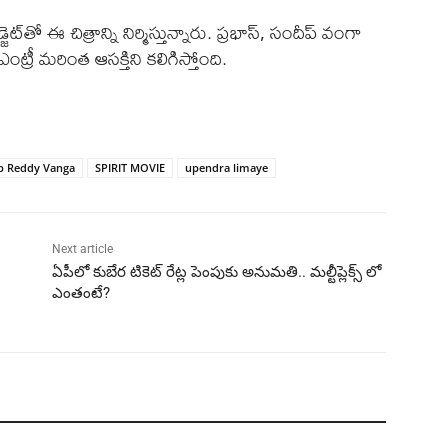
జెట్‌తో ఈ చిత్రాన్ని నిర్మిస్తున్నారు. ప్రభాస్, సందీప్ వంగా
ట్రీ మరింత ఆసక్తిని కలిగిస్తోంది.
p Reddy Vanga
SPIRIT MOVIE
upendra limaye
Next article
ఏపీలో కుబేర టికెట్ రేట్ల పెంపుకు అనుమతి.. మల్టీప్లెక్స్ లో
ఎంతంటే?