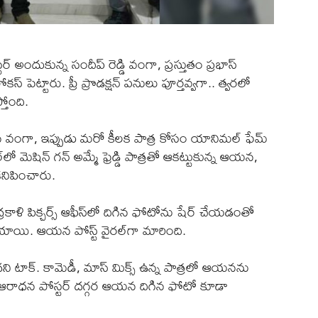
్ అందుకున్న సందీప్ రెడ్డి వంగా, ప్రస్తుతం ప్రభాస్
ోకస్ పెట్టారు. ప్రీ ప్రొడక్షన్ పనులు పూర్తవ్వగా.. త్వరలో
తోంది.
క చేసిన వంగా, ఇప్పుడు మరో కీలక పాత్ర కోసం యానిమల్ ఫేమ్
మెషిన్ గన్ అమ్మే ఫ్రెడ్డి పాత్రతో ఆకట్టుకున్న ఆయన,
నిపించారు.
ద్రకాళి పిక్చర్స్ ఆఫీస్‌లో దిగిన ఫోటోను షేర్ చేయడంతో
యాయి. ఆయన పోస్ట్ వైరల్‌గా మారింది.
దని టాక్. కామెడీ, మాస్ మిక్స్‌ ఉన్న పాత్రలో ఆయనను
ఆరాధన పోస్టర్ దగ్గర ఆయన దిగిన ఫోటో కూడా