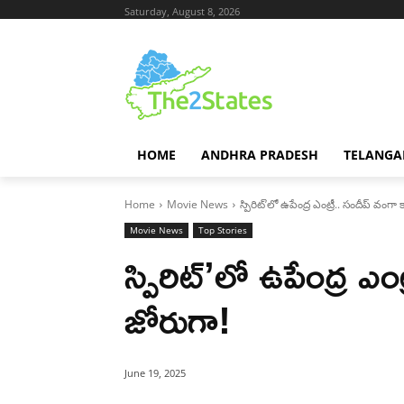
Saturday, August 8, 2026
HOME
ANDHRA PRADESH
TELANGA
Home
Movie News
స్పిరిట్’లో ఉపేంద్ర ఎంట్రీ.. సందీప్ వంగా క
Movie News
Top Stories
స్పిరిట్’లో ఉపేంద్ర ఎంట
జోరుగా!
June 19, 2025