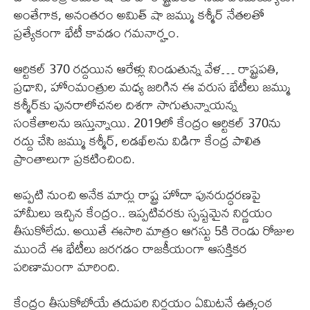
అంతేగాక, అనంతరం అమిత్ షా జమ్ము కశ్మీర్ నేతలతో
ప్రత్యేకంగా భేటీ కావడం గమనార్హం.
ఆర్టికల్ 370 రద్దయిన ఆరేళ్లు నిండుతున్న వేళ… రాష్ట్రపతి,
ప్రధాని, హోంమంత్రుల మధ్య జరిగిన ఈ వరుస భేటీలు జమ్ము
కశ్మీర్‌కు పునరాలోచనల దిశగా సాగుతున్నాయన్న
సంకేతాలను ఇస్తున్నాయి. 2019లో కేంద్రం ఆర్టికల్ 370ను
రద్దు చేసి జమ్ము కశ్మీర్, లడఖ్‌లను విడిగా కేంద్ర పాలిత
ప్రాంతాలుగా ప్రకటించింది.
అప్పటి నుంచి అనేక మార్లు రాష్ట్ర హోదా పునరుద్ధరణపై
హామీలు ఇచ్చిన కేంద్రం.. ఇప్పటివరకు స్పష్టమైన నిర్ణయం
తీసుకోలేదు. అయితే ఈసారి మాత్రం ఆగస్టు 5కి రెండు రోజుల
ముందే ఈ భేటీలు జరగడం రాజకీయంగా ఆసక్తికర
పరిణామంగా మారింది.
కేంద్రం తీసుకోబోయే తదుపరి నిర్ణయం ఏమిటనే ఉత్కంఠ