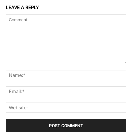
LEAVE A REPLY
Comment:
Na
Ema
Web