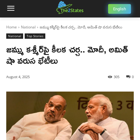
English
Home
National
జమ్ము కశ్మీర్‌పై కీలక చర్చ.. మోదీ, అమిత్ షా వరుస భేటీలు
National
Top Stories
జమ్ము కశ్మీర్‌పై కీలక చర్చ.. మోదీ, అమిత్
షా వరుస భేటీలు
August 4, 2025
305
0