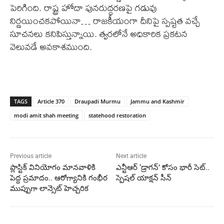
పెరిగింది. రాష్ట్ర హోదా పునరుద్ధరణపై గడువు
నిర్ణయించకపోయినా… రాజకీయంగా దీనిపై స్పష్టత వచ్చే
సూచనలు కనిపిస్తున్నాయి. త్వరలోనే అధికారిక ప్రకటన
వెలువడే అవకాశముంది.
TAGS
Article 370
Draupadi Murmu
Jammu and Kashmir
modi amit shah meeting
statehood restoration
Previous article
Next article
ప్లాస్టిక్ వినియోగం మానవాళికి
ఎన్టీఆర్ ‘డ్రాగన్’ కోసం భారీ సెట్..
పెద్ద ప్రమాదం.. ఆరోగ్యానికి గంభీర
స్పెషల్ యాక్షన్ సీన్
ముప్పుగా లాన్సెట్ హెచ్చరిక