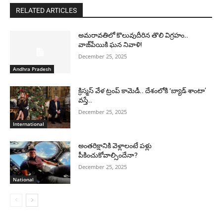
RELATED ARTICLES
అమరావతిలో కొలువుదీరిన తొలి విగ్రహం..
వాజ్‌పేయికి ఘన నివాళి!
December 25, 2025
Andhra Pradesh
క్రిస్మస్ వేళ ట్రంప్ కామెడీ.. దేశంలోకి ‘బ్యాడ్ శాంటా’
వస్తే..
December 25, 2025
International
అంతరిక్షానికి వెళ్లాలంటే పళ్లు
పీకించుకోవాల్సిందేనా?
December 25, 2025
National