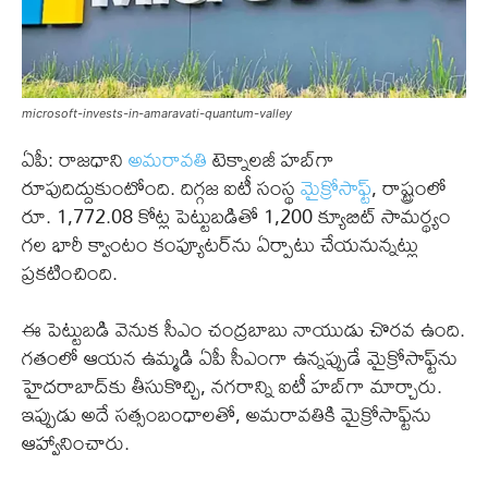
microsoft-invests-in-amaravati-quantum-valley
ఏపీ: రాజధాని
అమరావతి
టెక్నాలజీ హబ్‌గా
రూపుదిద్దుకుంటోంది. దిగ్గజ ఐటీ సంస్థ
మైక్రోసాఫ్ట్
, రాష్ట్రంలో
రూ. 1,772.08 కోట్ల పెట్టుబడితో 1,200 క్యూబిట్ సామర్థ్యం
గల భారీ క్వాంటం కంప్యూటర్‌ను ఏర్పాటు చేయనున్నట్లు
ప్రకటించింది.
ఈ పెట్టుబడి వెనుక సీఎం చంద్రబాబు నాయుడు చొరవ ఉంది.
గతంలో ఆయన ఉమ్మడి ఏపీ సీఎంగా ఉన్నప్పుడే మైక్రోసాఫ్ట్‌ను
హైదరాబాద్‌కు తీసుకొచ్చి, నగరాన్ని ఐటీ హబ్‌గా మార్చారు.
ఇప్పుడు అదే సత్సంబంధాలతో, అమరావతికి మైక్రోసాఫ్ట్‌ను
ఆహ్వానించారు.