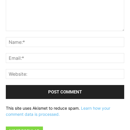
Comment:
Na
Ema
Web
This site uses Akismet to reduce spam.
Learn how your
comment data is processed.