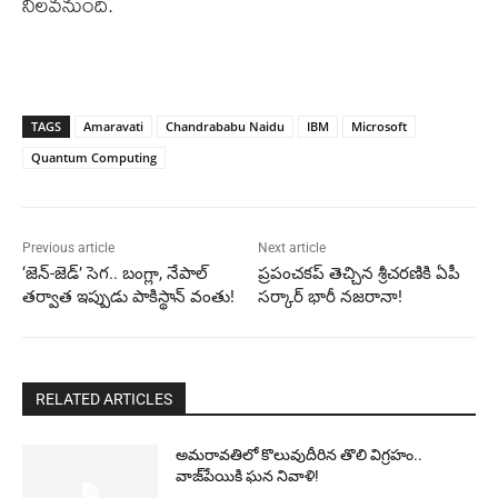
నిలవనుంది.
TAGS
Amaravati
Chandrababu Naidu
IBM
Microsoft
Quantum Computing
Previous article
Next article
‘జెన్-జెడ్’ సెగ.. బంగ్లా, నేపాల్
ప్రపంచకప్ తెచ్చిన శ్రీచరణికి ఏపీ
తర్వాత ఇప్పుడు పాకిస్థాన్ వంతు!
సర్కార్ భారీ నజరానా!
RELATED ARTICLES
అమరావతిలో కొలువుదీరిన తొలి విగ్రహం..
వాజ్‌పేయికి ఘన నివాళి!