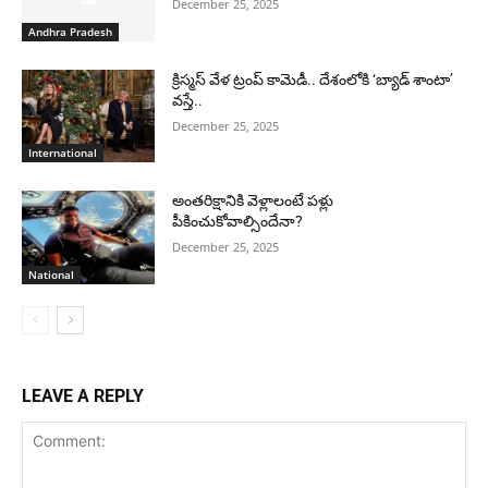
December 25, 2025
Andhra Pradesh
క్రిస్మస్ వేళ ట్రంప్ కామెడీ.. దేశంలోకి ‘బ్యాడ్ శాంటా’
వస్తే..
December 25, 2025
International
అంతరిక్షానికి వెళ్లాలంటే పళ్లు
పీకించుకోవాల్సిందేనా?
December 25, 2025
National
LEAVE A REPLY