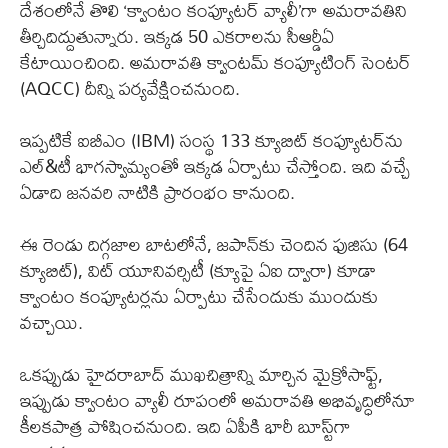
దేశంలోనే తొలి ‘క్వాంటం కంప్యూటర్ వ్యాలీ’గా అమరావతిని
తీర్చిదిద్దుతున్నారు. ఇక్కడ 50 ఎకరాలను సీఆర్డీఏ
కేటాయించింది. అమరావతి క్వాంటమ్ కంప్యూటింగ్ సెంటర్
(AQCC) దీన్ని పర్యవేక్షించనుంది.
ఇప్పటికే ఐబీఎం (IBM) సంస్థ 133 క్యూబిట్ కంప్యూటర్‌ను
ఎల్&టీ భాగస్వామ్యంతో ఇక్కడ ఏర్పాటు చేస్తోంది. ఇది వచ్చే
ఏడాది జనవరి నాటికి ప్రారంభం కానుంది.
ఈ రెండు దిగ్గజాల బాటలోనే, జపాన్‌కు చెందిన ఫుజిసు (64
క్యూబిట్), విట్ యూనివర్సిటీ (క్యూపై ఏఐ ద్వారా) కూడా
క్వాంటం కంప్యూటర్లను ఏర్పాటు చేసేందుకు ముందుకు
వచ్చాయి.
ఒకప్పుడు హైదరాబాద్ ముఖచిత్రాన్ని మార్చిన మైక్రోసాఫ్ట్,
ఇప్పుడు క్వాంటం వ్యాలీ రూపంలో అమరావతి అభివృద్ధిలోనూ
కీలకపాత్ర పోషించనుంది. ఇది ఏపీకి భారీ బూస్ట్‌గా