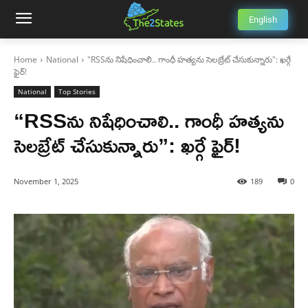
English
Home
National
"RSSను నిషేధించాలి.. గాంధీ హత్యను సెలబ్రేట్ చేసుకున్నారు": ఖర్గే
ఫైర్!
National
Top Stories
“RSSను నిషేధించాలి.. గాంధీ హత్యను
సెలబ్రేట్ చేసుకున్నారు”: ఖర్గే ఫైర్!
November 1, 2025
189
0