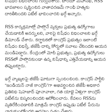
నిషేధం విధించారని గుర్తుచేశారు. హిందూ మహాసభ, RSS
భావజాలం సృష్టించిన వాతావరణమే గాంధీ హత్యకు
దారితీసిందని పటేల్ భావించారని ఖర్గే అన్నారు.
RSS కార్యక్రమాల్లో పాల్గొనే వ్యక్తులు ప్రభుత్వ ఉద్యోగాలు
చేయడానికి అనర్హులని, వారిపై నిషేధం విధించాలని ఖర్గే
డిమాండ్ చేశారు. కర్ణాటకలో కాంగ్రెస్ ప్రభుత్వం ఇలాంటి
నిషేధం విధిస్తే, బీజేపీ దాన్ని కోర్టులో సవాలు చేసిందని ఆయన
మండిపడ్డారు. కేంద్రంలో మోదీ ప్రభుత్వం, ప్రభుత్వ ఉద్యోగులు
RSSలో పాల్గొనకుండా ఉన్న నిషేధాన్ని ఎత్తివేయడాన్ని ఆయన
తప్పుబట్టారు.
ఖర్గే వ్యాఖ్యలపై బీజేపీ ఘాటుగా స్పందించింది. కాంగ్రెస్ పార్టీని
“ఇండియన్ నాజీ కాంగ్రెస్”గా అభివర్ణించిన బీజేపీ అధికార
ప్రతినిధి షెహజాద్ పూనావాలా, గత యాభై ఏళ్లుగా కాంగ్రెస్
పటేల్‌ను విస్మరించిందని ఆరోపించారు. కేవలం RSSను
వ్యతిరేకించడానికి మాత్రమే కాంగ్రెస్ ఇప్పుడు పటేల్ పేరును
వాడుకుంటోందని ఆగ్రహం వ్యక్తం చేశారు.