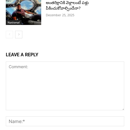
అంతరిక్షానికి వెళ్లాలంటే పళ్లు
పీకించుకోవాల్సిందేనా?
December 25, 2025
National
LEAVE A REPLY
Comment:
Na