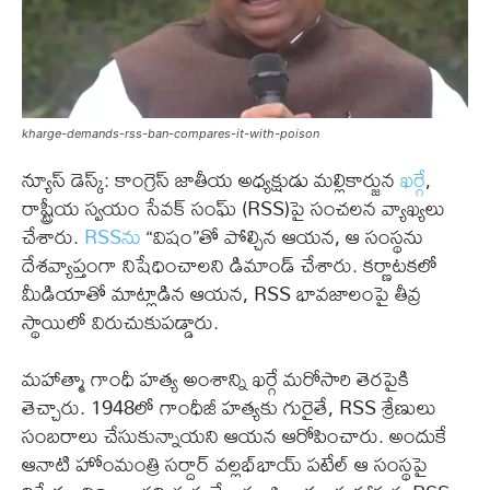
kharge-demands-rss-ban-compares-it-with-poison
న్యూస్ డెస్క్: కాంగ్రెస్ జాతీయ అధ్యక్షుడు మల్లికార్జున
ఖర్గే
,
రాష్ట్రీయ స్వయం సేవక్ సంఘ్ (RSS)పై సంచలన వ్యాఖ్యలు
చేశారు.
RSSను
“విషం”తో పోల్చిన ఆయన, ఆ సంస్థను
దేశవ్యాప్తంగా నిషేధించాలని డిమాండ్ చేశారు. కర్ణాటకలో
మీడియాతో మాట్లాడిన ఆయన, RSS భావజాలంపై తీవ్ర
స్థాయిలో విరుచుకుపడ్డారు.
మహాత్మా గాంధీ హత్య అంశాన్ని ఖర్గే మరోసారి తెరపైకి
తెచ్చారు. 1948లో గాంధీజీ హత్యకు గురైతే, RSS శ్రేణులు
సంబరాలు చేసుకున్నాయని ఆయన ఆరోపించారు. అందుకే
ఆనాటి హోంమంత్రి సర్దార్ వల్లభ్‌భాయ్ పటేల్ ఆ సంస్థపై