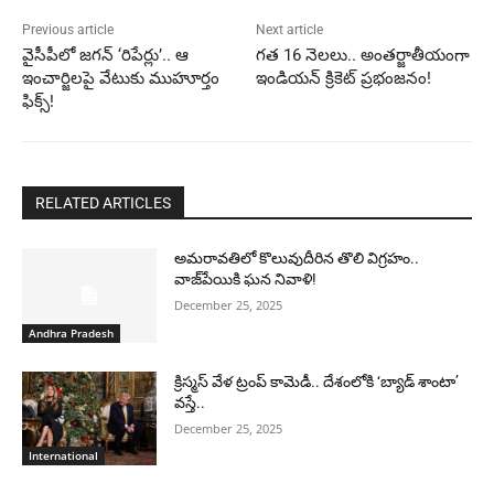
Previous article
Next article
వైసీపీలో జగన్ ‘రిపేర్లు’.. ఆ
గత 16 నెలలు.. అంతర్జాతీయంగా
ఇంచార్జిలపై వేటుకు ముహూర్తం
ఇండియన్ క్రికెట్ ప్రభంజనం!
ఫిక్స్!
RELATED ARTICLES
అమరావతిలో కొలువుదీరిన తొలి విగ్రహం..
వాజ్‌పేయికి ఘన నివాళి!
December 25, 2025
Andhra Pradesh
క్రిస్మస్ వేళ ట్రంప్ కామెడీ.. దేశంలోకి ‘బ్యాడ్ శాంటా’
వస్తే..
December 25, 2025
International