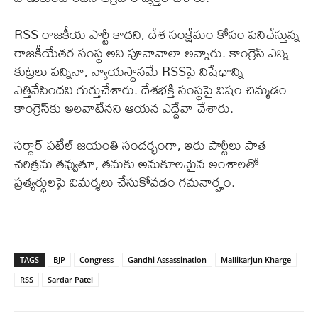
RSS రాజకీయ పార్టీ కాదని, దేశ సంక్షేమం కోసం పనిచేస్తున్న
రాజకీయేతర సంస్థ అని పూనావాలా అన్నారు. కాంగ్రెస్ ఎన్ని
కుట్రలు పన్నినా, న్యాయస్థానమే RSSపై నిషేధాన్ని
ఎత్తివేసిందని గుర్తుచేశారు. దేశభక్తి సంస్థపై విషం చిమ్మడం
కాంగ్రెస్‌కు అలవాటేనని ఆయన ఎద్దేవా చేశారు.
సర్దార్ పటేల్ జయంతి సందర్భంగా, ఇరు పార్టీలు పాత
చరిత్రను తవ్వుతూ, తమకు అనుకూలమైన అంశాలతో
ప్రత్యర్థులపై విమర్శలు చేసుకోవడం గమనార్హం.
TAGS
BJP
Congress
Gandhi Assassination
Mallikarjun Kharge
RSS
Sardar Patel