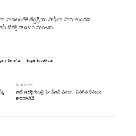
లో వాడటంతో జీర్ణక్రియ సాఫీగా సాగుతుందని
ి కాఫీ టీల్లో వాడటం మంచిది.
gery Benefits
Sugar Substitute
Next article
క్
ఐటీ ఉద్యోగులపై హెచ్‌ఐవీ పంజా.. పెరిగిన కేసులు,
కారణాలివే!