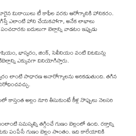
తయారైన మిఠాయిలు టీ కాఫీల వరకు ఆరోగ్యానికి హానికరం.
యోగిస్తే ఎలాంటి హాని చేయకపోగా, అనేక లాభాలు
 పంచదారకు బదులుగా బెల్లాన్ని వాడటం ఇప్పుడు
టాషియం, భాస్వరం, జింక్, సెలీనియం వంటి విటమిన్లు
్లాన్ని ఎక్కువగా వినియోగిస్తారు.
, జ్వరం లాంటి సాధారణ అనారోగ్యాలను అరికడుతుంది. తగిన
నిరోధించవచ్చు.
కాస్తంత అల్లం నూరి తీసుకుంటే కీళ్ల నొప్పులు నెలసరి
ంలాంటి సమస్యల్ని తగ్గించే గుణం బెల్లంలో ఉంది. రక్తాన్ని
టకు పంపేసే గుణం బెల్లం సొంతం. ఇది కాలేయానికి