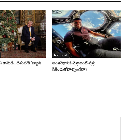
National
రంప్ కామెడీ.. దేశంలోకి ‘బ్యాడ్
అంతరిక్షానికి వెళ్లాలంటే పళ్లు
పీకించుకోవాల్సిందేనా?