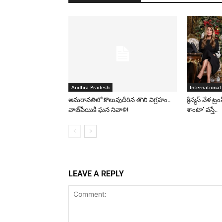
Andhra Pradesh
International
అమరావతిలో కొలువుదీరిన తొలి విగ్రహం..
క్రిస్మస్ వేళ ట్
వాజ్‌పేయికి ఘన నివాళి!
శాంటా’ వస్తే..
LEAVE A REPLY