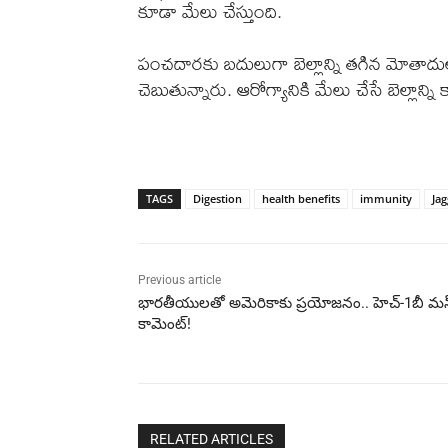
కూడా మేలు చేస్తుంది.
పంచదారకు బదులుగా బెల్లాన్ని తగిన మోతాదు
చెబుతున్నారు. ఆరోగ్యానికి మేలు చేసే బెల్లాన్న
TAGS
Digestion
health benefits
immunity
Jag
Previous article
భారతీయులతో అమెరికాకు ప్రయోజనం.. హెచ్-1బీ మస్
కామెంట్!
RELATED ARTICLES