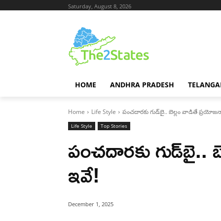
Saturday, August 8, 2026
HOME
ANDHRA PRADESH
TELANGA
Home
Life Style
పంచదారకు గుడ్‌బై.. బెల్లం వాడితే ప్రయోజన
Life Style
Top Stories
పంచదారకు గుడ్‌బై.. బ
ఇవే!
December 1, 2025