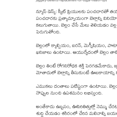
jaggery-benefits-replacement-for-sugar-health-tips
న్యూస్ డెస్క్: స్వీట్ ప్రియులకు పంచదారతో 
పంచదారకు ప్రత్యామ్నాయంగా బెల్లాన్ని విని
కలుగుతాయి. బెల్లం చేసే మేలు తెలియడం వల్ల
పెరుగుతోంది.
బెల్లంలో క్యాల్షియం, ఐరన్, మెగ్నీషియం, పొ
ఖనిజాలు ఉంటాయి. ఆయుర్వేదంలో బెల్లం తాటిబెల
బెల్లం తింటే రోగనిరోధక శక్తి పెరగడమేకాదు
మోతాదులో బెల్లాన్ని తీసుకుంటే ఊబకాయాన్ని 
ఎముకలు దంతాలు పటిష్టంగా ఉంటాయి. బెల్లంలో 
నొప్పుల నుంచి ఉపశమనం లభిస్తుంది.
అంతేకాదు ఉబ్బసం, ఊపిరితిత్తుల్లో నెమ్ము చేరట
శుద్ధి చేయడం శరీరంలో చేరిన మలినాల్ని బయ