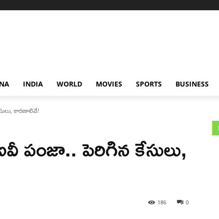
NA
INDIA
WORLD
MOVIES
SPORTS
BUSINESS
ేసులు, కారణాలివే!
ఐవీ పంజా.. పెరిగిన కేసులు,
186
0