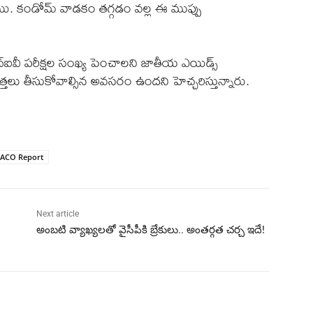
ాయి. కండోమ్ వాడకం తగ్గడం వల్ల ఈ ముప్పు
్‌ఐవీ పరీక్షల సంఖ్య పెంచాలని జాతీయ ఎయిడ్స్
్తలు తీసుకోవాల్సిన అవసరం ఉందని హెచ్చరిస్తున్నారు.
ACO Report
Next article
అంబటి వ్యాఖ్యలతో వైసీపీకి బ్రేకులు.. అంతర్గత చర్చ ఇదే!