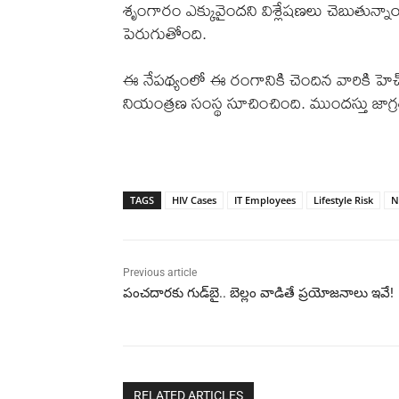
శృంగారం ఎక్కువైందని విశ్లేషణలు చెబుతున్న
పెరుగుతోంది.
ఈ నేపథ్యంలో ఈ రంగానికి చెందిన వారికి హెచ
నియంత్రణ సంస్థ సూచించింది. ముందస్తు జాగ్రత
TAGS
HIV Cases
IT Employees
Lifestyle Risk
N
Previous article
పంచదారకు గుడ్‌బై.. బెల్లం వాడితే ప్రయోజనాలు ఇవే!
RELATED ARTICLES