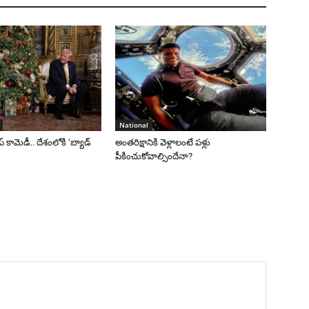
National
రంప్ కామెడీ.. దేశంలోకి ‘బ్యాడ్
అంతరిక్షానికి వెళ్లాలంటే పళ్లు
పీకించుకోవాల్సిందేనా?