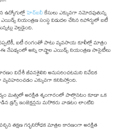
eport
ిన ఉద్యోగుల్లో
హెచ్‌ఐవీ
కేసులు ఎక్కువగా నమోదవుతున్న
ఎయిడ్స్ నియంత్రణ సంస్థ విడుదల చేసిన రిపోర్టులో ఐటీ
నట్లు వెల్లడైంది.
్గినప్పటికీ, ఐటీ రంగంతో పాటు వ్యవసాయ కూలీల్లో మాత్రం
 ఈ నేపథ్యంలో అన్ని రాష్ట్రాల ఎయిడ్స్ నియంత్రణ సొసైటీలు
ారణం విదేశీ జీవనశైలిని అనుసరించటమని నివేదిక
ిగా వ్యవహరించడం ఎక్కువగా కనిపిస్తోంది.
ద్యం మత్తులో అరక్షిత శృంగారంలో పాల్గొనటం కూడా ఒక
డిన డ్రగ్స్ ఇంజెక్షన్లను మరొకరు వాడటం లాంటివి
్చిన తక్షణ గర్భనిరోధక మాత్రల కారణంగా అరక్షిత