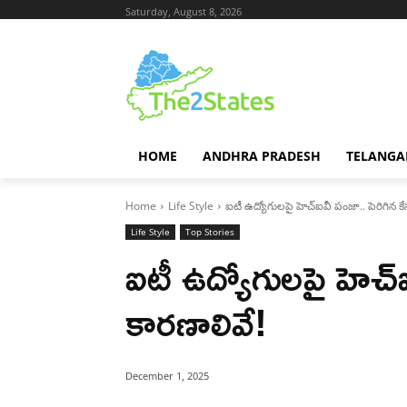
Saturday, August 8, 2026
HOME
ANDHRA PRADESH
TELANGA
Home
Life Style
ఐటీ ఉద్యోగులపై హెచ్‌ఐవీ పంజా.. పెరిగిన క
Life Style
Top Stories
ఐటీ ఉద్యోగులపై హెచ్‌
కారణాలివే!
December 1, 2025