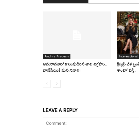
Andhra Pradesh
International
అమరావతిలో కొలువుదీరిన తొలి విగ్రహం..
క్రిస్మస్ వేళ ట్
వాజ్‌పేయికి ఘన నివాళి!
శాంటా’ వస్తే..
LEAVE A REPLY