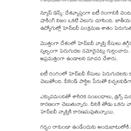
it-employees-hiv-cases-increase-lifestyle-drug-use-risk-r
న్యూస్ డెస్క్: దేశవ్యాప్తంగా ఐటీ రంగానికి చెంద
షాకింగ్ నిజం ఒకటి వెలుగు చూసింది. జాతీయ 
ఉద్యోగుల్లో హెచ్‌ఐవీ సంక్రమణ శాతం పెరుగుతున్
మొత్తంగా దేశంలో హెచ్‌ఐవీ వ్యాప్తి కేసులు తగ
స్వల్పంగా పెరుగుదల నమోదైనట్లు గుర్తించారు.
అప్రమత్తంగా ఉండాలని సూచన చేశారు.
ఐటీ రంగంలో హెచ్‌ఐవీ కేసులు పెరుగుదలకు క
చెబుతోంది. వీకెండ్ పార్టీల పేరుతో విచ్చలవిడ
ఎక్కువమందితో శారీరక సంబంధాలు, డ్రగ్స్ మ
కారణంగా చెబుతున్నారు. దీనికి తోడు ఒకరు వా
హెచ్‌ఐవీ వ్యాప్తికి కారణమవుతున్నాయి.
గర్భం రాకుండా ఉండేందుకు అందుబాటులోకి వచ