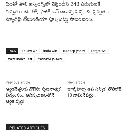
దీంతో తొలి ఇన్నింగ్స్‌లో వెస్టిండీస్ 248 పరుగులకే
కుప్పకూలడంతో, ఫాలో ఆన్ ఆడాల్సి వచ్చింది. ప్రస్తుతం
మ్యాచ్‌పై టీమిండియా పూర్తి పట్టు సాధించింది.
TAGS
Follow On
india win
kuldeep yadav
Target 121
West Indies Test
Yashasvi Jaiswal
Previous article
Next article
ఆర్థికవేత్తలకు నోబెల్: సృజనాత్మక
జూబ్లీహిల్స్ ఉప ఎన్నిక: తొలిరోజే
విధ్వంసం.. ఆవిష్కరణలతోనే
10 నామినేషన్లు..
ఆర్థిక వృద్ధి!
RELATED ARTICLES