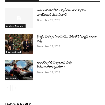
అమరావతిలో కొలువుదీరిన తొలి విగ్రహం..
వాజ్‌పేయికి ఘన నివాళి!
December 25, 2025
Andhra Pradesh
క్రిస్మస్ వేళ ట్రంప్ కామెడీ.. దేశంలోకి ‘బ్యాడ్ శాంటా’
వస్తే..
December 25, 2025
International
అంతరిక్షానికి వెళ్లాలంటే పళ్లు
పీకించుకోవాల్సిందేనా?
December 25, 2025
National
LEAVE A REPLY