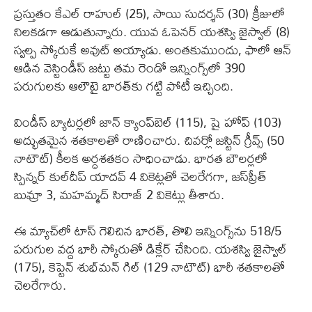
ప్రస్తుతం కేఎల్ రాహుల్ (25), సాయి సుదర్శన్ (30) క్రీజులో
నిలకడగా ఆడుతున్నారు. యువ ఓపెనర్ యశస్వి జైస్వాల్ (8)
స్వల్ప స్కోరుకే అవుట్ అయ్యాడు. అంతకుముందు, ఫాలో ఆన్
ఆడిన వెస్టిండీస్ జట్టు తమ రెండో ఇన్నింగ్స్‌లో 390
పరుగులకు ఆలౌటై భారత్‌కు గట్టి పోటీ ఇచ్చింది.
విండీస్ బ్యాటర్లలో జాన్ క్యాంప్‌బెల్ (115), షై హోప్ (103)
అద్భుతమైన శతకాలతో రాణించారు. చివర్లో జస్టిన్ గ్రీవ్స్ (50
నాటౌట్) కీలక అర్ధశతకం సాధించాడు. భారత బౌలర్లలో
స్పిన్నర్ కుల్‌దీప్ యాదవ్ 4 వికెట్లతో చెలరేగగా, జస్‌ప్రీత్
బుమ్రా 3, మహమ్మద్ సిరాజ్ 2 వికెట్లు తీశారు.
ఈ మ్యాచ్‌లో టాస్ గెలిచిన భారత్, తొలి ఇన్నింగ్స్‌ను 518/5
పరుగుల వద్ద భారీ స్కోరుతో డిక్లేర్ చేసింది. యశస్వి జైస్వాల్
(175), కెప్టెన్ శుభ్‌మన్ గిల్ (129 నాటౌట్) భారీ శతకాలతో
చెలరేగారు.