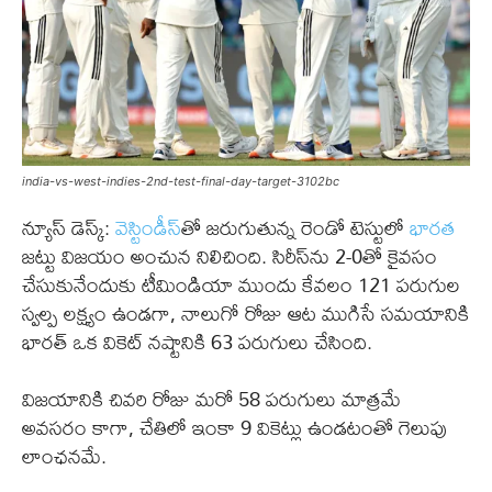
india-vs-west-indies-2nd-test-final-day-target-3102bc
న్యూస్ డెస్క్:
వెస్టిండీస్‌
తో జరుగుతున్న రెండో టెస్టులో
భారత
జట్టు విజయం అంచున నిలిచింది. సిరీస్‌ను 2-0తో కైవసం
చేసుకునేందుకు టీమిండియా ముందు కేవలం 121 పరుగుల
స్వల్ప లక్ష్యం ఉండగా, నాలుగో రోజు ఆట ముగిసే సమయానికి
భారత్ ఒక వికెట్ నష్టానికి 63 పరుగులు చేసింది.
విజయానికి చివరి రోజు మరో 58 పరుగులు మాత్రమే
అవసరం కాగా, చేతిలో ఇంకా 9 వికెట్లు ఉండటంతో గెలుపు
లాంఛనమే.