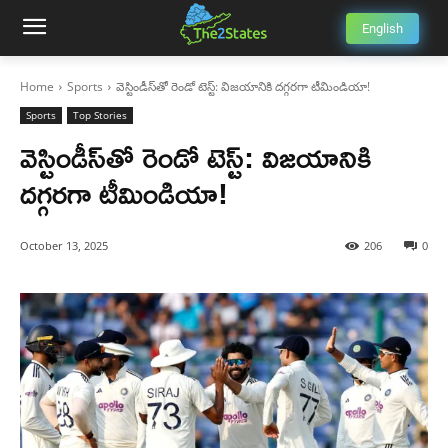
English
Home
Sports
వెస్టిండీస్‌తో రెండో టెస్ట్: విజయానికి దగ్గరగా టీమిండియా!
Sports
Top Stories
వెస్టిండీస్‌తో రెండో టెస్ట్: విజయానికి
దగ్గరగా టీమిండియా!
October 13, 2025
206
0