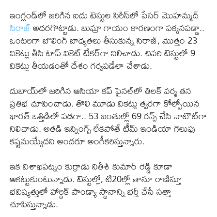
ఇంగ్లండ్‌లో జరిగిన ఐదు టెస్టుల సిరీస్‌లో పేసర్ మొహమ్మద్
సిరాజ్
అదరగొట్టాడు. బుమ్రా గాయం కారణంగా పక్కనపడ్డా..
ఒంటరిగా బౌలింగ్ బాధ్యతలు తీసుకున్న సిరాజ్, మొత్తం 23
వికెట్లు తీసి టాప్ వికెట్ టేకర్‌గా నిలిచాడు. చివరి టెస్టులో 9
వికెట్లు తీయడంతో దేశం గర్వపడేలా చేశాడు.
దుబాయ్‌లో జరిగిన ఆసియా కప్ ఫైనల్‌లో తిలక్ వర్మ తన
ప్రతిభ చూపించాడు. తొలి మూడు వికెట్లు త్వరగా కోల్పోయిన
భారత్ ఒత్తిడిలో పడగా.. 53 బంతుల్లో 69 రన్స్ చేసి నాటౌట్‌గా
నిలిచాడు. అతడి ఇన్నింగ్స్ లేకపోతే టీమ్ ఇండియా గెలుపు
కష్టమయ్యేదని అందరూ అంగీకరిస్తున్నారు.
ఇక విశాఖపట్నం కుర్రాడు నితీశ్ కుమార్ రెడ్డి కూడా
ఆకట్టుకుంటున్నాడు. టెస్టుల్లో, టి20ల్లో తానూ రాణిస్తూ
భవిష్యత్తులో హార్దిక్ పాండ్యా స్థానాన్ని భర్తీ చేసే సత్తా
చూపిస్తున్నాడు.