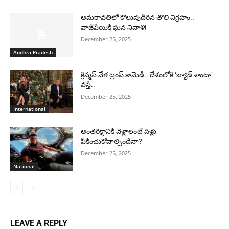
అమరావతిలో కొలువుదీరిన తొలి విగ్రహం..
వాజ్‌పేయికి ఘన నివాళి!
December 25, 2025
Andhra Pradesh
క్రిస్మస్ వేళ ట్రంప్ కామెడీ.. దేశంలోకి ‘బ్యాడ్ శాంటా’
వస్తే..
December 25, 2025
International
అంతరిక్షానికి వెళ్లాలంటే పళ్లు
పీకించుకోవాల్సిందేనా?
December 25, 2025
National
LEAVE A REPLY