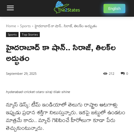
English
Home
Sports
హైద‌రాబాద్ కా షాన్.. సిరాజ్, తిల‌క్‌ల అద్భుతం
Sports
Top Stories
హైద‌రాబాద్ కా షాన్.. సిరాజ్, తిల‌క్‌ల
అద్భుతం
September 29, 2025
212
0
hyderabad-cricket-stars-siraj-tilak-shine
న్యూస్ డెస్క్: టీమ్ ఇండియాలో తెలుగు రాష్ట్రాల ఆటగాళ్లు
ఇప్పుడు ప్రధాన శక్తిగా నిలుస్తున్నారు. ఇకపై జట్టులో ఉండటం
మాత్రమే కాదు.. మ్యాచ్ గెలిపించే హీరోలుగా కూడా పేరు
తెచ్చుకుంటున్నారు.