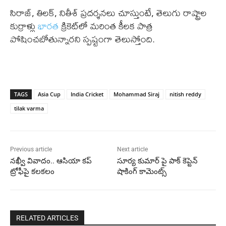
సిరాజ్, తిలక్, నితీశ్ ప్రదర్శనలు చూస్తుంటే, తెలుగు రాష్ట్రాల
కుర్రాళ్లు
భారత
క్రికెట్‌లో మరింత కీలక పాత్ర
పోషించబోతున్నారని స్పష్టంగా తెలుస్తోంది.
TAGS
Asia Cup
India Cricket
Mohammad Siraj
nitish reddy
tilak varma
Previous article
Next article
నఖ్వీ వివాదం.. ఆసియా కప్
సూర్య కుమార్ పై పాక్ కెప్టెన్
ట్రోఫీపై కలకలం
షాకింగ్ కామెంట్స్
RELATED ARTICLES