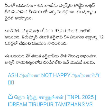
దీంతో అసహనంగా తన బ్యాట్‌ను ప్యాడ్స్‌కు కొట్టిన అశ్విన్
తీరుపై సోషల్ మీడియాలో చర్చ మొదలైంది. ఈ దృశ్యాలు
వైరల్ అయ్యాయి.
దిండిగల్ జట్టు మొత్తం కేవలం 93 పరుగులకు ఆలౌట్
అయింది. తిరుప్పూర్ తమిళ్‌తలైవాస్ 94 పరుగుల లక్ష్యాన్ని 12
ఓవర్లలో చేధించి విజయం సాధించింది.
ఈ విజయం తో తమిళ్‌తలైవాస్‌కు తొలి గెలుపు లభించగా,
అశ్విన్ నాయకత్వంలోని దిండిగల్‌కు ఇదే మొదటి ఓటమి.
ASH அண்ணா NOT HAPPY அண்ணாச்சி!
😶‍🌫
📺 தொடர்ந்து காணுங்கள் | TNPL 2025 |
IDREAM TIRUPPUR TAMIZHANS VS