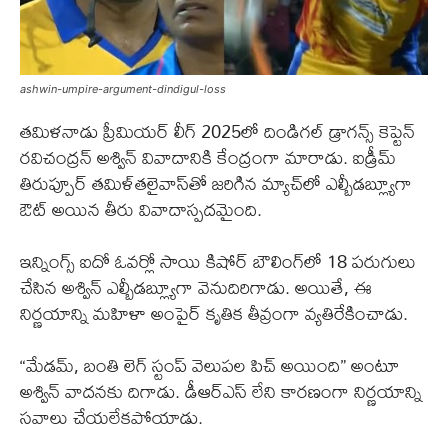
ashwin-umpire-argument-dindigul-loss
తమిళనాడు ప్రీమియర్ లీగ్ 2025లో దిండిగల్ డ్రాగన్స్ కెప్టెన్
రవిచంద్రన్ అశ్విన్ వివాదానికి కేంద్రంగా మారాడు. ఐడ్రీమ్
తిరుప్పూర్ తమిళ్‌తలైవాస్‌తో జరిగిన మ్యాచ్‌లో ఎల్బీడబ్ల్యూగా
ఔట్ అయిన తీరు వివాదాస్పదమైంది.
ఇన్నింగ్స్ ఐదో ఓవర్లో సాయి కిషోర్ బౌలింగ్‌లో 18 పరుగులు
చేసిన అశ్విన్ ఎల్బీడబ్ల్యూగా వెనుదిరిగాడు. అయితే, ఈ
నిర్ణయాన్ని మహిళా అంపైర్ కృతిక తీవ్రంగా వ్యతిరేకించాడు.
“మేడమ్, బంతి లెగ్ స్టంప్ వెలుపల పిచ్ అయింది” అంటూ
అశ్విన్ వాదనకు దిగాడు. డీఆర్‌ఎస్ లేని కారణంగా నిర్ణయాన్ని
సవాలు చేయలేకపోయాడు.