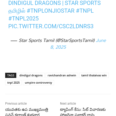
DINDIGUL DRAGONS | STAR SPORTS
தமிழில்
#TNPLONJIOSTAR
#TNPL
#TNPL2025
PIC.TWITTER.COM/CSC2LDNRS3
— Star Sports Tamil (@StarSportsTamil)
June
8, 2025
TAGS
dindigul dragons
ravichandran ashwin
tamil thalaivas win
tnpl 2025
umpire controversy
Previous article
Next article
యువతకు ఉప ముఖ్యమంత్రి
ట్యాపింగ్ కేసు: సిట్ విచారణకు
పవన్ కల్యాణ్ శుభవార్త
హాజరైనా ప్రభాకర్ రావు