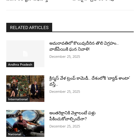
RELATED ARTICLES
అమరావతిలో కొలువుదీరిన తొలి విగ్రహం..
వాజ్‌పేయికి ఘన నివాళి!
December 25, 2025
Andhra Pradesh
క్రిస్మస్ వేళ ట్రంప్ కామెడీ.. దేశంలోకి ‘బ్యాడ్ శాంటా’
వస్తే..
December 25, 2025
International
అంతరిక్షానికి వెళ్లాలంటే పళ్లు
పీకించుకోవాల్సిందేనా?
December 25, 2025
National