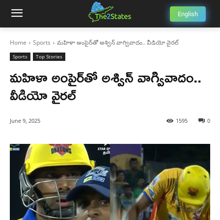
English
Home
Sports
మహిళా అంపైర్‌తో అశ్విన్ వాగ్వివాదం.. వీడియో వైరల్
Sports
Top Stories
మహిళా అంపైర్‌తో అశ్విన్ వాగ్వివాదం..
వీడియో వైరల్
June 9, 2025
1595
0