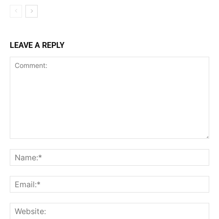
LEAVE A REPLY
Comment:
Na
Ema
Web