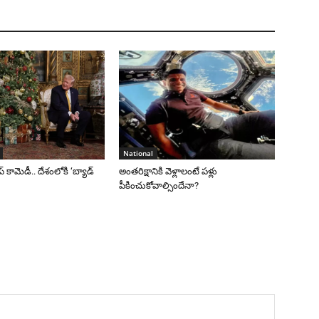
National
రంప్ కామెడీ.. దేశంలోకి ‘బ్యాడ్
అంతరిక్షానికి వెళ్లాలంటే పళ్లు
పీకించుకోవాల్సిందేనా?