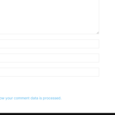
Name:*
Email:*
Website:
ow your comment data is processed.