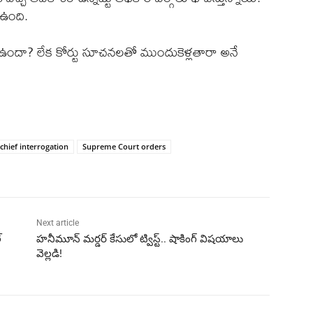
 ఉంది.
ం ఉందా? లేక కోర్టు సూచనలతో ముందుకెళ్లతారా అనే
 chief interrogation
Supreme Court orders
Next article
్
హనీమూన్ మర్డర్ కేసులో ట్విస్ట్.. షాకింగ్ విషయాలు
వెల్లడి!