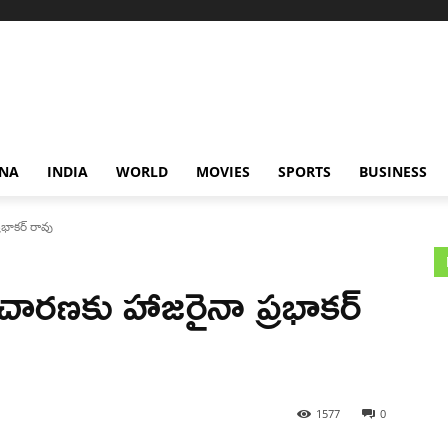
NA
INDIA
WORLD
MOVIES
SPORTS
BUSINESS
్రభాకర్ రావు
విచారణకు హాజరైనా ప్రభాకర్
1577
0