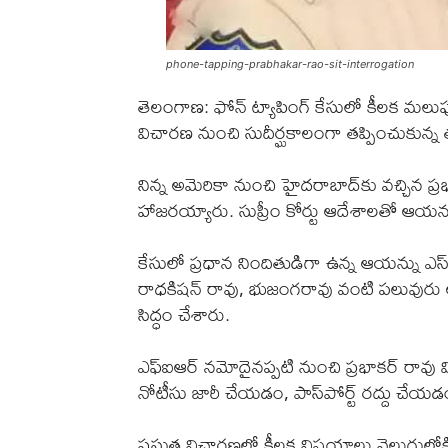
phone-tapping-prabhakar-rao-sit-interrogation
తెలంగాణ: ఫోన్ ట్యాపింగ్ కేసులో కీలక మలుపు 
విచారణ నుంచి సుదీర్ఘకాలంగా తప్పించుకున్న
నిన్న అమెరికా నుంచి హైదరాబాద్‌కు వచ్చిన 
హాజరయ్యారు. సుప్రీం కోర్టు ఆదేశాలతో ఆయ
కేసులో ప్రధాన నిందితుడిగా ఉన్న ఆయన్ను ఎస్‌ఐ
రాధకిషన్ రావు, భుజంగరావు వంటి పలువురు అర
సిద్ధం చేశారు.
ఎఫ్‌ఐఆర్ నమోదైనప్పటి నుంచి ప్రభాకర్ రావు వ
నోటీసు జారీ చేయడం, పాస్‌పోర్ట్ రద్దు చేయడ
ప్రస్తుత విచారణలో కీలక విషయాలు వెలుగులోకి 