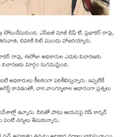
చోటుచేసుకుంది. ఎస్‌ఐబీ మాజీ చీఫ్ టి. ప్రభాకర్ రావు,
 తరువాత, చివరికి సిట్ ముందు హాజరయ్యారు.
ప్రభాకర్ రావు, ఈరోజు అధికారుల ఎదుట విచారణకు
న విచారణకు మార్గం సుగమమైంది.
టి అధికారులు కీలకంగా పరిశీలిస్తున్నారు. ఇప్పటికే
ెస్ట్ కావడంతో, వారి వాంగ్మూలాల ఆధారంగా ప్రశ్నలు
ిదేశాల్లో ఉన్నారు. దీనితో పాటు ఆయనపై రెడ్ కార్నర్
ం వంటి చర్యలు తీసుకున్నారు.
వచ్చే అవకాశం ఉన్నట్టు అధికార వర్గాలు భావిస్తున్నాయి.