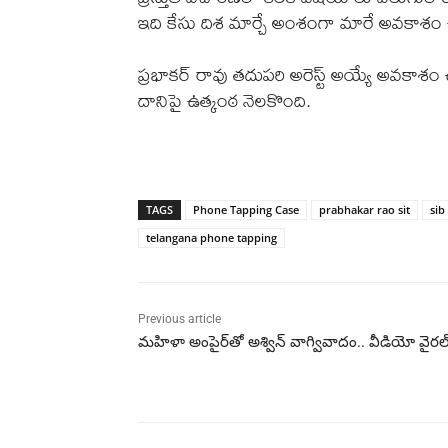
ఇది కేసు దిశ మార్చే అంశంగా మారే అవకాశం
ప్రభాకర్ రావు తదుపరి అరెస్ట్ అయ్యే అవకాశ
దానిపై ఉత్కంఠ నెలకొంది.
TAGS
Phone Tapping Case
prabhakar rao sit
sib
telangana phone tapping
Previous article
మహిళా అంపైర్‌తో అశ్విన్ వాగ్వివాదం.. వీడియో వైరల