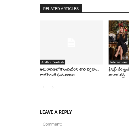
RELATED ARTICLES
Andhra Pradesh
International
అమరావతిలో కొలువుదీరిన తొలి విగ్రహం..
క్రిస్మస్ వేళ ట్
వాజ్‌పేయికి ఘన నివాళి!
శాంటా’ వస్తే..
LEAVE A REPLY