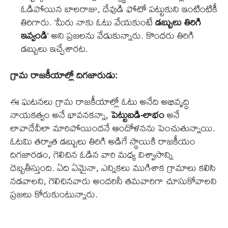
ఓడిపోయిన బాలరాజు, దేవుడి ఫోటో పట్టుకుని ఇంటింటికీ
తిరిగారు. ‘మీరు నాకు ఓటు వేయకుంటే
డబ్బులు తిరిగి
ఇవ్వండి
‘ అని ప్రజలను వేడుకున్నారు. కొందరు తిరిగి
డబ్బులు ఇచ్చేశారట.
గ్రామ రాజకీయాల్లో దిగజారుడు:
ఈ ఘటనలు గ్రామ రాజకీయాల్లో ఓటు అనేది అభివృద్ధి
నాయకత్వం అనే భావనకన్నా,
పెట్టుబడి-లాభం
అనే
లావాదేవీలా మారిపోయిందనే ఆందోళనను పెంచుతున్నాయి.
ఓటమి తర్వాత డబ్బులు తిరిగి అడిగే స్థాయికి రాజకీయం
దిగజారడం, గెలిచిన ఓడిన వారి మధ్య విశ్వాసాన్ని
దెబ్బతీస్తుంది. ఏది ఏమైనా, ఎన్నికలు ముగిశాక గ్రామాలు కలిసి
నడవాలని, గెలిచినవారు అందరినీ తమవారిగా చూసుకోవాలని
ప్రజలు కోరుకుంటున్నారు.