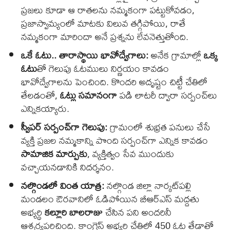
ప్రజలు కూడా ఆ రాతలను నమ్మకంగా పట్టుకోవడం,
ప్రజాస్వామ్యంలో మాటకు విలువ తగ్గిపోయి, రాతే
నమ్మకంగా మారిందా అనే ప్రశ్నను లేవనెత్తుతోంది.
ఒకే ఓటు.. తారాస్థాయి భావోద్వేగాలు:
అనేక గ్రామాల్లో
ఒక్క
ఓటు
తో గెలుపు ఓటములు నిర్ణయం కావడం
భావోద్వేగాలను పెంచింది. కొందరి అదృష్టం చిట్టీ చేతిలో
తేలడంతో,
ఓట్లు సమానంగా
పడి లాటరీ ద్వారా సర్పంచ్‌లు
ఎన్నికయ్యారు.
స్వీపర్ సర్పంచ్‌గా గెలుపు:
గ్రామంలో శుభ్రత పనులు చేసే
వ్యక్తి ప్రజల నమ్మకాన్ని పొంది సర్పంచ్‌గా ఎన్నిక కావడం
సామాజిక మార్పుకు
, వ్యక్తిత్వం సేవ ముందుకు
వచ్చాయనడానికి నిదర్శనం.
నల్గొండలో వింత యాత్ర:
నల్గొండ జిల్లా నార్కట్‌పల్లి
మండలం ఔరవానిలో ఓడిపోయిన బీఆర్ఎస్ మద్దతు
అభ్యర్థి
కల్లూరి బాలరాజు
చేసిన పని అందరినీ
ఆశ్చర్యపరిచింది. కాంగ్రెస్ అభ్యర్థి చేతిలో 450 ఓట్ల తేడాతో