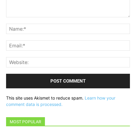
Comment:
Na
Ema
Web
This site uses Akismet to reduce spam.
Learn how your
comment data is processed.
MOST POPULAR