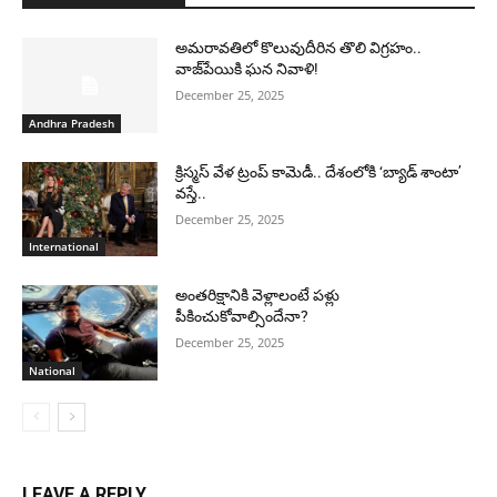
అమరావతిలో కొలువుదీరిన తొలి విగ్రహం..
వాజ్‌పేయికి ఘన నివాళి!
December 25, 2025
Andhra Pradesh
క్రిస్మస్ వేళ ట్రంప్ కామెడీ.. దేశంలోకి ‘బ్యాడ్ శాంటా’
వస్తే..
December 25, 2025
International
అంతరిక్షానికి వెళ్లాలంటే పళ్లు
పీకించుకోవాల్సిందేనా?
December 25, 2025
National
LEAVE A REPLY