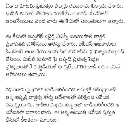
ఏడాది కూటమి ప్రభుత్వం వచ్చాక రఘురామ ఫిర్యాదు చేశారు.
సునీల్ కుమార్ తోపాటు మాజీ సీఎం జగన్, పీఎస్ఆర్
ఆంజనేయులు వంటి వారు ఈ కేసులో నిందితులుగా ఉన్నారు.
ఈ కేసులో ఇప్పటికే రిటైర్డ్ ఏఎస్పీ విజయపాల్ డాక్టర్
ప్రభావతిని పోలీసులు అరెస్టు చేశారు. ఐపీఎస్ అధికారులు
పీఎస్ఆర్ ఆంజనేయులు సునీల్ కుమార్‌ను ప్రభుత్వం సస్పెండ్
చేసింది. సునీల్ కుమార్ పై అప్పటి ప్రభుత్వ పెద్దల
ప్రోద్బలంతోనే కస్టోడియల్ టార్చర్, భౌతిక దాడి జరిగాయనే
ఆరోపణలు ఉన్నాయి.
రఘురామపై భౌతిక దాడి జరిగిందని అప్పట్లో సికింద్రాబాద్
ఆర్మీ ఆస్పత్రి డాక్టర్లు కోర్టు ఆదేశాలతో పరీక్షించి నివేదిక
సమర్పించారు. లాఠీలు రబ్బరు బెల్టులతో దాడి జరిగిందని ఆ
నివేదికలో నిర్ధారించారు. ఈ ఆర్మీ ఆసుపత్రి నివేదిక ప్రస్తుత
కేసులో కీలకంగా మారింది.