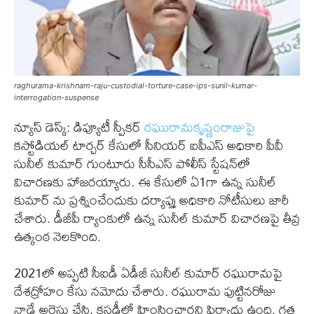
raghurama-krishnam-raju-custodial-torture-case-ips-sunil-kumar-
interrogation-suspense
న్యూస్ డెస్క్: డిప్యూటీ స్పీకర్
రఘురామకృష్ణంరాజుపై
కస్టోడియల్ టార్చర్ కేసులో సీనియర్ ఐపీఎస్ అధికారి పీవీ
సునీల్ కుమార్ గుంటూరు సీసీఎస్ పోలీస్ స్టేషన్‌లో
విచారణకు హాజరయ్యారు. ఈ కేసులో ఏ1గా ఉన్న సునీల్
కుమార్ ను ప్రశ్నించేందుకు దర్యాప్తు అధికారి నోటీసులు జారీ
చేశారు. డీజీపీ ర్యాంకులో ఉన్న సునీల్ కుమార్ విచారణపై తీవ్ర
ఉత్కంఠ నెలకొంది.
2021లో అప్పటి సీఐడీ ఏడీజీ సునీల్ కుమార్ రఘురామపై
దేశద్రోహం కేసు నమోదు చేశారు. రఘురామ పుట్టినరోజు
నాడే అరెస్టు చేసి, కస్టడీలో హింసించారని ఫిర్యాదు ఉంది. గత