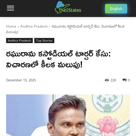
English
Home
Andhra Pradesh
రఘురామ కస్టోడియల్ టార్చర్ కేసు: విచారణలో కీలక
మలుపు!
Andhra Pradesh
Top Stories
రఘురామ కస్టోడియల్ టార్చర్ కేసు:
విచారణలో కీలక మలుపు!
December 15, 2025
228
0