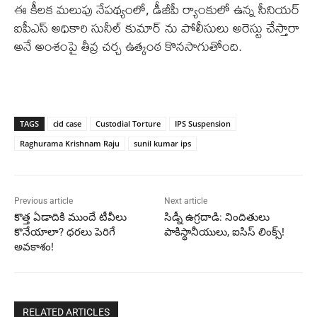
ఈ కీలక మలుపు నేపథ్యంలో, డీజీపీ ర్యాంకులో ఉన్న సీనియర్
ఐపీఎస్ అధికారి సునీల్ కుమార్ ను పోలీసులు అరెస్టు చేస్తారా
అనే అంశంపై తీవ్ర చర్చ ఉత్కంఠ కొనసాగుతోంది.
TAGS
cid case
Custodial Torture
IPS Suspension
Raghurama Krishnam Raju
sunil kumar ips
Previous article
Next article
కొత్త ఏడాదికి ముందే టీవీలు
సిడ్నీ ఉగ్రదాడి: నిందితులు
కొనేయాలా? ధరలు పెరిగే
పాకిస్థానీయులు, ఐసిస్ లింక్స్!
అవకాశం!
RELATED ARTICLES