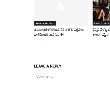
Andhra Pradesh
International
అమరావతిలో కొలువుదీరిన తొలి విగ్రహం..
క్రిస్మస్ వేళ ట్
వాజ్‌పేయికి ఘన నివాళి!
శాంటా’ వస్తే..
LEAVE A REPLY