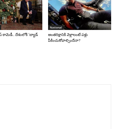
National
రంప్ కామెడీ.. దేశంలోకి ‘బ్యాడ్
అంతరిక్షానికి వెళ్లాలంటే పళ్లు
పీకించుకోవాల్సిందేనా?