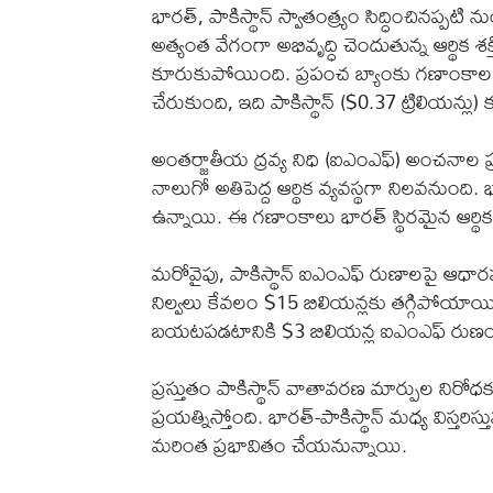
భారత్, పాకిస్థాన్ స్వాతంత్ర్యం సిద్ధించినప్పటి
అత్యంత వేగంగా అభివృద్ధి చెందుతున్న ఆర్థిక శక్
కూరుకుపోయింది. ప్రపంచ బ్యాంకు గణాంకాల ప్
చేరుకుంది, ఇది పాకిస్థాన్ ($0.37 ట్రిలియన్లు) క
అంతర్జాతీయ ద్రవ్య నిధి (ఐఎంఎఫ్) అంచనాల ప
నాలుగో అతిపెద్ద ఆర్థిక వ్యవస్థగా నిలవనుంది. 
ఉన్నాయి. ఈ గణాంకాలు భారత్ స్థిరమైన ఆర్థిక 
మరోవైపు, పాకిస్థాన్ ఐఎంఎఫ్ రుణాలపై ఆధార
నిల్వలు కేవలం $15 బిలియన్లకు తగ్గిపోయాయి
బయటపడటానికి $3 బిలియన్ల ఐఎంఎఫ్ రుణం తీస
ప్రస్తుతం పాకిస్థాన్ వాతావరణ మార్పుల ని
ప్రయత్నిస్తోంది. భారత్-పాకిస్థాన్ మధ్య విస్తరిస
మరింత ప్రభావితం చేయనున్నాయి.