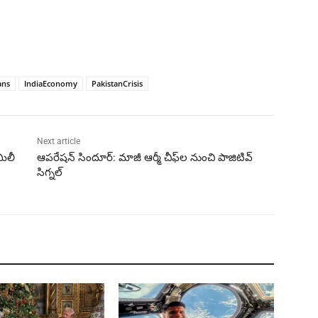
ans
IndiaEconomy
PakistanCrisis
Next article
మిలీ
ఆపరేషన్ సిందూర్‌: మాజీ ఆర్మీ చీఫ్‌ల నుంచి పాజిటివ్
సిగ్నల్