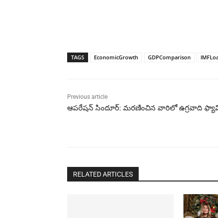
TAGS
EconomicGrowth
GDPComparison
IMFLo
Previous article
ఆపరేషన్ సిందూర్: మరణించిన వారిలో ఉగ్రవాది ఫ్యా
RELATED ARTICLES