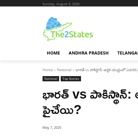
Sunday, August 9, 2026
HOME
ANDHRA PRADESH
TELANGA
Home
National
భారత్ vs పాకిస్థాన్: ఆర్థిక యుద్ధంలో ఎవరిది
National
Top Stories
భారత్ vs పాకిస్థాన్: 
పైచేయి?
May 7, 2025