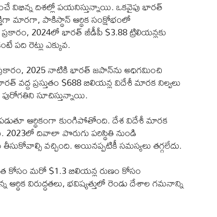
 నుంచే విభిన్న దిశల్లో పయనిస్తున్నాయి. ఒకవైపు భారత్
తిగా మారగా, పాకిస్థాన్ ఆర్థిక సంక్షోభంలో
రకారం, 2024లో భారత్ జీడీపీ $3.88 ట్రిలియన్లకు
ంటే పది రెట్లు ఎక్కువ.
్రకారం, 2025 నాటికి భారత్ జపాన్‌ను అధిగమించి
భారత్ వద్ద ప్రస్తుతం $688 బిలియన్ల విదేశీ మారక నిల్వలు
పురోగతిని సూచిస్తున్నాయి.
పడుతూ ఆర్థికంగా కుంగిపోతోంది. దేశ విదేశీ మారక
. 2023లో దివాలా పొరుగు పరిస్థితి నుండి
ుకోవాల్సి వచ్చింది. అయినప్పటికీ సమస్యలు తగ్గలేదు.
రోధకత కోసం మరో $1.3 బిలియన్ల రుణం కోసం
్తున్న ఆర్థిక విరుద్ధతలు, భవిష్యత్తులో రెండు దేశాల గమనాన్ని