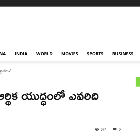
NA
INDIA
WORLD
MOVIES
SPORTS
BUSINESS
 పైచేయి?
ఆర్థిక యుద్ధంలో ఎవరిది
674
0