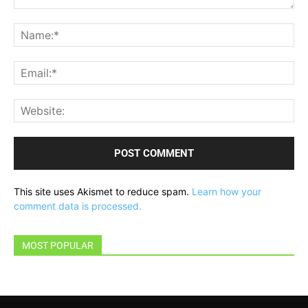
Comment:
Na
Ema
Web
This site uses Akismet to reduce spam.
Learn how your
comment data is processed.
MOST POPULAR