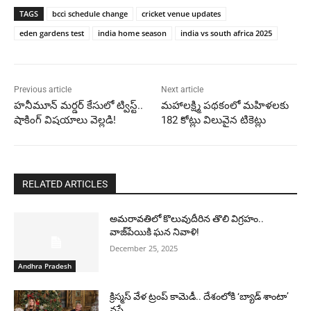
TAGS
bcci schedule change
cricket venue updates
eden gardens test
india home season
india vs south africa 2025
Previous article
Next article
హనీమూన్ మర్డర్ కేసులో ట్విస్ట్..
మహాలక్ష్మి పథకంలో మహిళలకు
షాకింగ్ విషయాలు వెల్లడి!
182 కోట్లు విలువైన టికెట్లు
RELATED ARTICLES
అమరావతిలో కొలువుదీరిన తొలి విగ్రహం..
వాజ్‌పేయికి ఘన నివాళి!
December 25, 2025
Andhra Pradesh
క్రిస్మస్ వేళ ట్రంప్ కామెడీ.. దేశంలోకి ‘బ్యాడ్ శాంటా’
వస్తే..