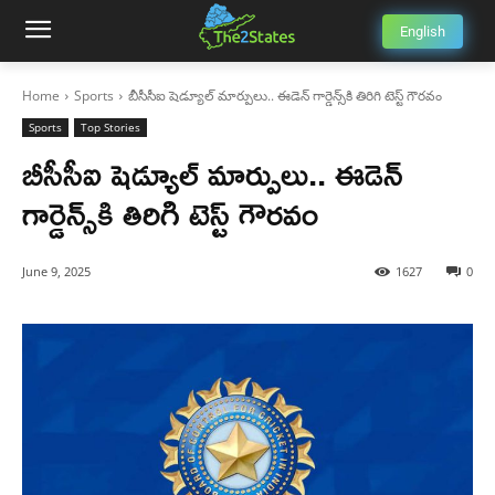
English
Home
Sports
బీసీసీఐ షెడ్యూల్ మార్పులు.. ఈడెన్ గార్డెన్స్‌కి తిరిగి టెస్ట్ గౌరవం
Sports
Top Stories
బీసీసీఐ షెడ్యూల్ మార్పులు.. ఈడెన్
గార్డెన్స్‌కి తిరిగి టెస్ట్ గౌరవం
June 9, 2025
1627
0