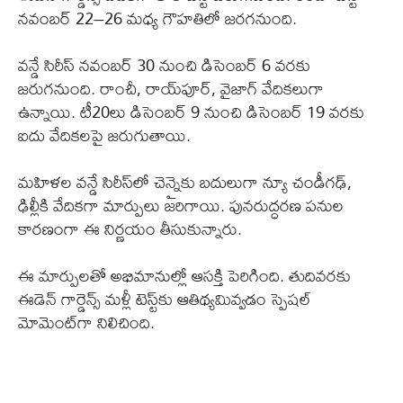
నవంబర్ 22–26 మధ్య గౌహతిలో జరగనుంది.
వన్డే సిరీస్ నవంబర్ 30 నుంచి డిసెంబర్ 6 వరకు
జరుగనుంది. రాంచీ, రాయ్‌పూర్, వైజాగ్ వేదికలుగా
ఉన్నాయి. టీ20లు డిసెంబర్ 9 నుంచి డిసెంబర్ 19 వరకు
ఐదు వేదికలపై జరుగుతాయి.
మహిళల వన్డే సిరీస్‌లో చెన్నైకు బదులుగా న్యూ చండీగఢ్,
ఢిల్లీకి వేదికగా మార్పులు జరిగాయి. పునరుద్ధరణ పనుల
కారణంగా ఈ నిర్ణయం తీసుకున్నారు.
ఈ మార్పులతో అభిమానుల్లో ఆసక్తి పెరిగింది. తుదివరకు
ఈడెన్ గార్డెన్స్ మళ్లీ టెస్ట్‌కు ఆతిథ్యమివ్వడం స్పెషల్
మోమెంట్‌గా నిలిచింది.