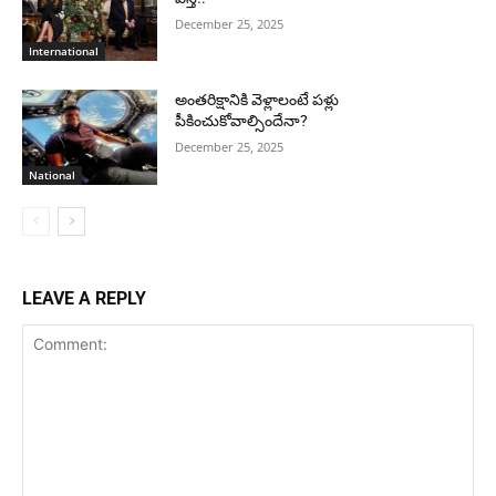
December 25, 2025
International
అంతరిక్షానికి వెళ్లాలంటే పళ్లు
పీకించుకోవాల్సిందేనా?
December 25, 2025
National
LEAVE A REPLY