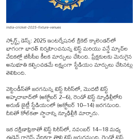
india-cricket-2025-fixture-venues
స్పోర్ట్స్ డెస్క్: 2025 ఇంటర్నేషనల్ క్రికెట్ క్యాలెండర్‌లో
భాగంగా భారత్ నిర్వహించనున్న టెస్ట్ మరియు వన్డే మ్యాచ్‌ల
వేదికల్లో బీసీసీఐ కీలక మార్పులు చేసింది. ప్రేక్షకులకు మెరుగైన
అనుభూతి కల్పించడమే లక్ష్యంగా స్టేడియం మార్పులు చేసినట్లు
తెలిపింది.
వెస్టిండీస్‌తో జరగనున్న టెస్ట్ సిరీస్‌లో, మొదటి టెస్ట్
అహ్మదాబాద్‌లో (అక్టోబర్ 2–6), రెండో టెస్ట్ న్యూఢిల్లీలోని
అరుణ్ జైట్లీ స్టేడియంలో (అక్టోబర్ 10–14) జరగనుంది.
దీనితో కోల్‌కతా స్థానాన్ని న్యూఢిల్లీకి మార్చారు.
ఇక దక్షిణాఫ్రికాతో టెస్ట్ సిరీస్‌లో, నవంబర్ 14–18 మధ్య
ఈడెన్ గార్డెన్స్‌ వేదికగా తొలి టెస్ట్‌ జరుగనుంది. రెండో టెస్ట్‌