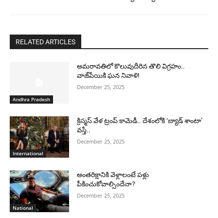
RELATED ARTICLES
అమరావతిలో కొలువుదీరిన తొలి విగ్రహం..
వాజ్‌పేయికి ఘన నివాళి!
December 25, 2025
Andhra Pradesh
క్రిస్మస్ వేళ ట్రంప్ కామెడీ.. దేశంలోకి ‘బ్యాడ్ శాంటా’
వస్తే..
December 25, 2025
International
అంతరిక్షానికి వెళ్లాలంటే పళ్లు
పీకించుకోవాల్సిందేనా?
December 25, 2025
National