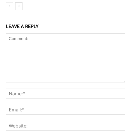
LEAVE A REPLY
Comment:
Na
Ema
Web