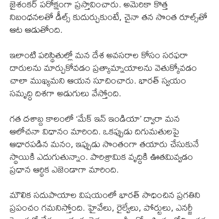
జైశంకర్ పరోక్షంగా ప్రస్తావించారు. అమెరికా కొత్త
నిబంధనలతో డీల్స్ కుదుర్చుకుంటే, చైనా తన సొంత రూల్స్‌తో
ఆట ఆడుతోంది.
ఇలాంటి పరిస్థితుల్లో మన దేశ అవసరాల కోసం సరఫరా
దారులను మార్చుకోవడం ప్రత్యామ్నాయాలను వెతుక్కోవడం
చాలా ముఖ్యమని ఆయన సూచించారు. భారత్ స్వయం
సమృద్ధి దిశగా అడుగులు వేస్తోంది.
గత దశాబ్ద కాలంలో ‘మేక్ ఇన్ ఇండియా’ ద్వారా మన
ఆలోచనా విధానం మారింది. ఒకప్పుడు దిగుమతులపై
ఆధారపడిన మనం, ఇప్పుడు సొంతంగా తయారు చేసుకునే
స్థాయికి ఎదుగుతున్నాం. పారిశ్రామిక వృద్ధికి ఊతమివ్వడం
ప్రధాన ఆర్థిక ఎజెండాగా మారింది.
మౌలిక సదుపాయాల విషయంలో భారత్ సాధించిన ప్రగతిని
ప్రపంచం గమనిస్తోంది. హైవేలు, రైల్వేలు, పోర్టులు, ఎనర్జీ