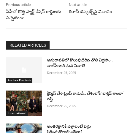
Previous article
Next article
ఏపీలో కొత్త స్మార్ట్ రేషన్ కార్డులకు
కరాచీ బిస్కెట్స్‌పై వివాదం
పచ్చజెండా
RELATED ARTICLES
అమరావతిలో కొలువుదీరిన తొలి విగ్రహం..
వాజ్‌పేయికి ఘన నివాళి!
December 25, 2025
Andhra Pradesh
క్రిస్మస్ వేళ ట్రంప్ కామెడీ.. దేశంలోకి ‘బ్యాడ్ శాంటా’
వస్తే..
December 25, 2025
International
అంతరిక్షానికి వెళ్లాలంటే పళ్లు
పీకించుకోవాల్సిందేనా?