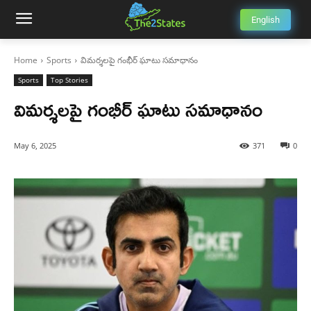
English
Home
Sports
విమర్శలపై గంభీర్ ఘాటు సమాధానం
Sports
Top Stories
విమర్శలపై గంభీర్ ఘాటు సమాధానం
May 6, 2025
371
0