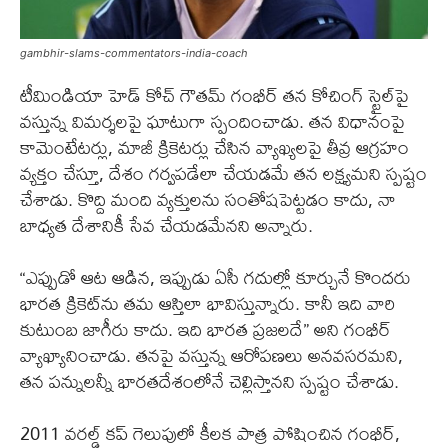
gambhir-slams-commentators-india-coach
టీమిండియా హెడ్ కోచ్ గౌతమ్ గంభీర్ తన కోచింగ్ స్టైల్‌పై
వస్తున్న విమర్శలపై ఘాటుగా స్పందించాడు. తన విధానంపై
కామెంటేటర్లు, మాజీ క్రికెటర్లు చేసిన వ్యాఖ్యలపై తీవ్ర ఆగ్రహం
వ్యక్తం చేస్తూ, దేశం గర్వపడేలా చేయడమే తన లక్ష్యమని స్పష్టం
చేశాడు. కొద్ది మంది వ్యక్తులను సంతోషపెట్టడం కాదు, నా
బాధ్యత దేశానికీ సేవ చేయడమేనని అన్నారు.
“ఎప్పుడో ఆట ఆడిన, ఇప్పుడు ఏసీ గదుల్లో కూర్చునే కొందరు
భారత క్రికెట్‌ను తమ ఆస్తిలా భావిస్తున్నారు. కానీ ఇది వారి
కుటుంబ జాగీరు కాదు. ఇది భారత ప్రజలదే” అని గంభీర్
వ్యాఖ్యానించాడు. తనపై వస్తున్న ఆరోపణలు అనవసరమని,
తన పన్నులన్నీ భారతదేశంలోనే చెల్లిస్తానని స్పష్టం చేశాడు.
2011 వరల్డ్ కప్ గెలుపులో కీలక పాత్ర పోషించిన గంభీర్,