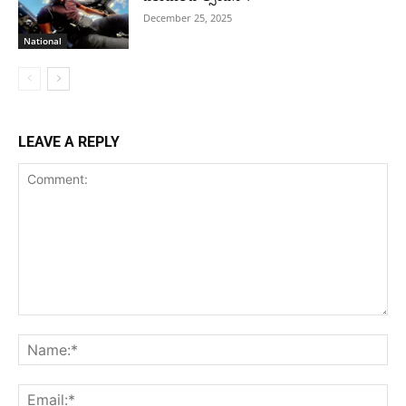
December 25, 2025
National
LEAVE A REPLY
Comment:
Na
Ema