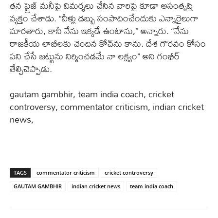
తన ప్రైజ్ మనీపై విమర్శలు చేసిన వారిపై కూడా అసంతృప్తి
వ్యక్తం చేశాడు. ‘‘వీళ్లు డబ్బు సంపాదించేందుకు ఎన్నారైలుగా
మారతారు, కానీ నేను ఇక్కడే ఉంటాను,’’ అన్నారు. “నేను
రాజకీయ లాబీలకు చెందిన కోచ్‌ను కాను. దేశ గౌరవం కోసం
పని చేసే జట్టును నిర్మించడమే నా లక్ష్యం” అని గంభీర్
తేల్చిచెప్పాడు.
gautam gambhir, team india coach, cricket
controversy, commentator criticism, indian cricket
news,
TAGS
commentator criticism
cricket controversy
GAUTAM GAMBHIR
indian cricket news
team india coach