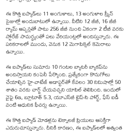
ఈ కొత్త ఐప్యాడ్‌లు 11 అంగుళాలు, 13 అంగుళాల స్క్రీన్
సైజుల్లో అందుబాటులో ఉన్నాయి. వీటిని 12 జీబీ, 16 జీబీ
ర్యామ్ ఆప్షన్లతో పాటు 256 జీబీ నుంచి ఏకంగా 2 టీబీ వరకు
స్టోరేజ్ సామర్థ్యంతో పలు వేరియంట్లలో అందిస్తున్నారు. ఈ
పరికరాలలో ముందు, వెనుక 12 మెగాపిక్సెల్ కెమెరాలు
ఉన్నాయి.
ఈ ఐప్యాడ్‌లు సుమారు 10 గంటల బ్యాటరీ బ్యాకప్‌ను
అందిస్తాయని కంపెనీ పేర్కొంది. ప్రత్యేకంగా కొనుగోలు
చేయాల్సిన హై-వాటేజ్ అడాప్టర్‌తో కేవలం 30 నిమిషాల్లో 50
శాతం వరకు చార్జ్ చేయవచ్చని యాపిల్ తెలిపింది. ఇందులో
వైఫై 6ఇ, బ్లూటూత్ 5.3, యూఎస్‌బీ టైప్-సి పోర్ట్, ఫేస్ ఐడీ
వంటి ఆధునిక ఫీచర్లు ఉన్నాయి.
ఈ కొత్త ఐప్యాడ్ మోడళ్లను టెక్నాలజీ ప్రియులు ఆసక్తిగా
ఎదురుచూస్తున్నారు. దీనికి కారణం, ఈ ఐప్యాడ్‌లలో అత్యంత