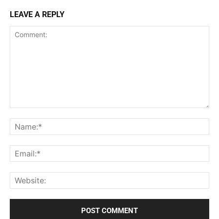
LEAVE A REPLY
Comment:
Na
Ema
Web