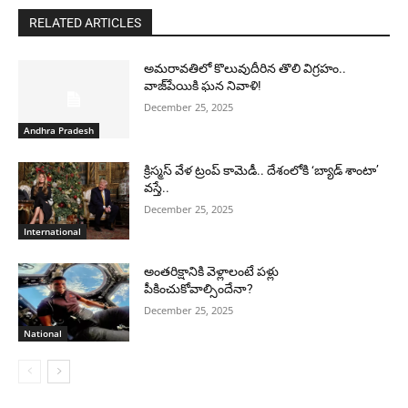
RELATED ARTICLES
అమరావతిలో కొలువుదీరిన తొలి విగ్రహం..
వాజ్‌పేయికి ఘన నివాళి!
December 25, 2025
Andhra Pradesh
క్రిస్మస్ వేళ ట్రంప్ కామెడీ.. దేశంలోకి ‘బ్యాడ్ శాంటా’
వస్తే..
December 25, 2025
International
అంతరిక్షానికి వెళ్లాలంటే పళ్లు
పీకించుకోవాల్సిందేనా?
December 25, 2025
National