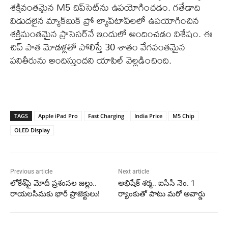
శక్తివంతమైన M5 చిప్‌సెట్‌ను ఉపయోగించడం. గతేడాది
విడుదలైన మ్యాక్‌బుక్ ప్రో ల్యాప్‌టాప్‌లలో ఉపయోగించిన
శక్తిమంతమైన ప్రాసెసర్‌నే ఇందులో అందించడం విశేషం. ఈ
చిప్ పాత మోడళ్లతో పోలిస్తే 30 శాతం వేగవంతమైన
పనితీరును అందిస్తుందని యాపిల్ వెల్లడించింది.
TAGS
Apple iPad Pro
Fast Charging
India Price
M5 Chip
OLED Display
Previous article
Next article
లోకేశ్‌పై మోదీ ప్రశంసల జల్లు..
అభిషేక్ శర్మ.. ఐసీసీ నెం. 1
రాయలసీమకు భారీ ప్రాజెక్టులు!
ర్యాంకుతో పాటు మరో అవార్డు