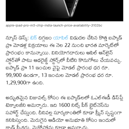
apple-ipad-pro-m5-chip-india-launch-price-availability-3102bc
న్యూస్ డెస్క్:
టెక్
దిగ్గజం
యాపిల్
విడుదల చేసిన కొత్త ఐప్యాడ్
ప్రొ మోడళ్ల విక్రయాలు ఈ నెల 22 నుంచి భారత మార్కెట్‌లో
ప్రారంభం కానున్నాయి. వినియోగదారులు ఆపిల్ ఆన్‌లైన్
స్టోర్‌తో పాటు ఆథరైజ్డ్ స్టోర్స్‌లో వీటిని కొనుగోలు చేయవచ్చు.
ఐప్యాడ్ ప్రొ 11 ఇంచుల వైఫై మోడల్ ప్రారంభ ధర రూ.
99,900 ఉండగా, 13 ఇంచుల మోడల్ ప్రారంభ ధర రూ.
1,29,900గా ఉంది.
అద్భుతమైన విజువల్స్ కోసం ఈ ఐప్యాడ్‌లలో ఓఎల్ఈడీ డిస్‌ప్లే
టెక్నాలజీని అమర్చారు. ఇది 1600 నిట్స్ పీక్ బ్రైట్‌నెస్‌ను
సపోర్ట్ చేస్తుంది. దీనివల్ల సూర్యకాంతిలో కూడా స్క్రీన్ స్పష్టంగా
కనిపిస్తుంది. మెరుగైన ఆడియో అనుభూతి కోసం ఇందులో
క్వాడ్ స్పీకర్లు, మైక్రోఫోన్లు కూడా అమర్చారు.