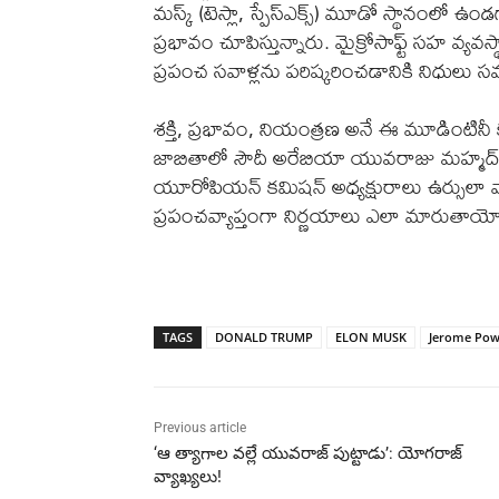
మస్క్ (టెస్లా, స్పేస్‌ఎక్స్) మూడో స్థానంలో 
ప్రభావం చూపిస్తున్నారు. మైక్రోసాఫ్ట్ సహ వ్యవస
ప్రపంచ సవాళ్లను పరిష్కరించడానికి నిధులు 
శక్తి, ప్రభావం, నియంత్రణ అనే ఈ మూడింటినీ క
జాబితాలో సౌదీ అరేబియా యువరాజు మహ్మద్ బ
యూరోపియన్ కమిషన్ అధ్యక్షురాలు ఉర్సులా వాన
ప్రపంచవ్యాప్తంగా నిర్ణయాలు ఎలా మారుతాయో అర
TAGS
DONALD TRUMP
ELON MUSK
Jerome Pow
Previous article
‘ఆ త్యాగాల వల్లే యువరాజ్‌ పుట్టాడు’: యోగరాజ్
వ్యాఖ్యలు!