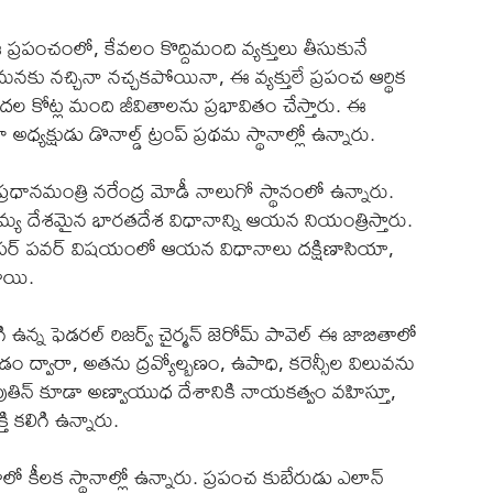
ఈ ప్రపంచంలో, కేవలం కొద్దిమంది వ్యక్తులు తీసుకునే
. మనకు నచ్చినా నచ్చకపోయినా, ఈ వ్యక్తులే ప్రపంచ ఆర్థిక
ల కోట్ల మంది జీవితాలను ప్రభావితం చేస్తారు. ఈ
అధ్యక్షుడు డొనాల్డ్ ట్రంప్ ప్రథమ స్థానాల్లో ఉన్నారు.
్రధానమంత్రి నరేంద్ర మోడీ నాలుగో స్థానంలో ఉన్నారు.
ామ్య దేశమైన భారతదేశ విధానాన్ని ఆయన నియంత్రిస్తారు.
ిక సూపర్ పవర్ విషయంలో ఆయన విధానాలు దక్షిణాసియా,
తాయి.
లిగి ఉన్న ఫెడరల్ రిజర్వ్ చైర్మన్ జెరోమ్ పావెల్ ఈ జాబితాలో
చడం ద్వారా, అతను ద్రవ్యోల్బణం, ఉపాధి, కరెన్సీల విలువను
మిర్ పుతిన్ కూడా అణ్వాయుధ దేశానికి నాయకత్వం వహిస్తూ,
 కలిగి ఉన్నారు.
ాలో కీలక స్థానాల్లో ఉన్నారు. ప్రపంచ కుబేరుడు ఎలాన్