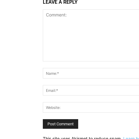
LEAVE A REPLY
Comment:
This site uses Akismet to reduce spam.
Learn h