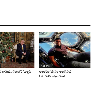
National
రంప్ కామెడీ.. దేశంలోకి ‘బ్యాడ్
అంతరిక్షానికి వెళ్లాలంటే పళ్లు
పీకించుకోవాల్సిందేనా?