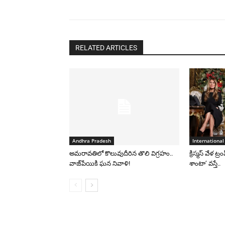
RELATED ARTICLES
Andhra Pradesh
International
అమరావతిలో కొలువుదీరిన తొలి విగ్రహం..
క్రిస్మస్ వేళ ట్
వాజ్‌పేయికి ఘన నివాళి!
శాంటా’ వస్తే..