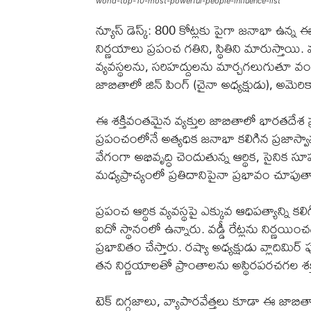
world-top-10-most-powerful-people-influence-list
న్యూస్ డెస్క్: 800 కోట్లకు పైగా జనాభా ఉన్న 
నిర్ణయాలు ప్రపంచ గతిని, స్థితిని మారుస్తాయి
వ్యవస్థలను, సరిహద్దులను మార్చగలుగుతూ వంద
జాబితాలో జిన్ పింగ్ (చైనా అధ్యక్షుడు), అమెరికా 
ఈ శక్తివంతమైన వ్యక్తుల జాబితాలో భారతదేశ ప
ప్రపంచంలోనే అత్యధిక జనాభా కలిగిన ప్రజాస్వ
వేగంగా అభివృద్ధి చెందుతున్న ఆర్థిక, సైన
మధ్యప్రాచ్యంలో ప్రతిదానిపైనా ప్రభావం చూపు
ప్రపంచ ఆర్థిక వ్యవస్థపై ఎక్కువ ఆధిపత్యాన్ని క
ఐదో స్థానంలో ఉన్నారు. వడ్డీ రేట్లను నిర్ణయిం
ప్రభావితం చేస్తారు. రష్యా అధ్యక్షుడు వ్లాది
తన నిర్ణయాలతో ప్రాంతాలను అస్థిరపరచగల శక్తి
టెక్ దిగ్గజాలు, వ్యాపారవేత్తలు కూడా ఈ జాబిత