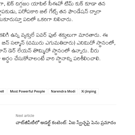
ఉండగా, టెక్ దిగ్గజం యాపిల్ సీఈవో టిమ్ కుక్ కూడా తన
్థాపకుడు, పరోపకారి బిల్ గేట్స్ తన ఫౌండేషన్ ద్వారా
సమకూరుస్తూ పదిలో ఒకరిగా నిలిచారు.
లిగి ఉన్న వ్యక్తులే పవర్ ఫుల్ శక్తులుగా మారతారు. ఈ
ిన్ సల్మాన్ (చమురు ఎగుమతిదారు) ఎనిమిదో స్థానంలో,
్ డెర్ లేయన్ తొమ్మిదో స్థానంలో ఉన్నారు. వీరు
్థం చేసుకోవాలంటే వారి స్థానాన్ని పరిశీలించాలి.
ell
Most Powerful People
Narendra Modi
Xi Jinping
Next article
చాట్‌జీపీటీలో అడల్ట్ కంటెంట్: ఏఐ స్వేచ్ఛపై పెను ప్రమాదం