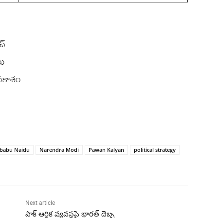
చ్
లు
అవకాశం
babu Naidu
Narendra Modi
Pawan Kalyan
political strategy
Next article
పాక్ ఆర్థిక వ్యవస్థపై భారత్ దెబ్బ