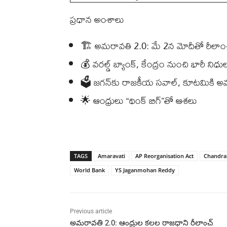
ప్రధాన అంశాలు
🏗️ అమరావతి 2.0: మే 2న మోదీతో రీలాం
💰 వరల్డ్ బ్యాంక్, కేంద్రం నుంచి భారీ నిధు
🗳️ జగన్‌కు రాజకీయ సవాల్, కూటమికి 
🌟 ఆంధ్రులు “థింక్ బిగ్”తో ఆశలు
TAGS
Amaravati
AP Reorganisation Act
Chandra
World Bank
YS Jaganmohan Reddy
Previous article
అమరావతి 2.0: ఆంధ్రుల కలల రాజధాని రీలాంచ్