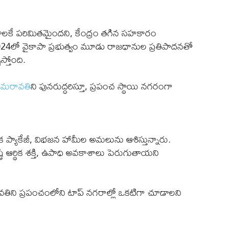
ాలకే పరిమితమైందని, కేంద్రం తగిన సహకారం
4లో వైకాపా ప్రభుత్వం మూడు రాజధానుల ప్రతిపాదనతో
స్తోంది.
మరావతి
ని పునరుద్ధరిస్తూ, ప్రపంచ స్థాయి నగరంగా
థిక ప్యాకేజీ, విభజన హామీల అమలును ఆశిస్తున్నారు.
 ఆర్థిక శక్తి, ఉపాధి అవకాశాలు పెరుగుతాయని
వతిని ప్రపంచంలోని టాప్ నగరాల్లో ఒకటిగా చూడాలని