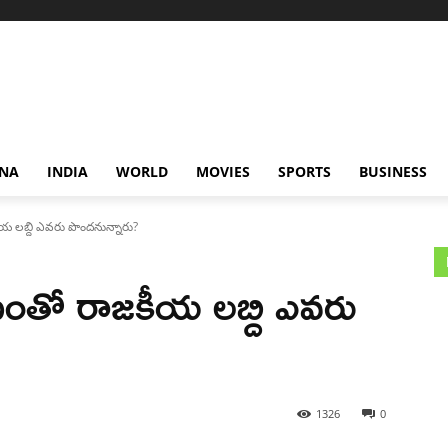
NA
INDIA
WORLD
MOVIES
SPORTS
BUSINESS
య లబ్ది ఎవరు పొందనున్నారు?
ణంతో రాజకీయ లబ్ది ఎవరు
1326
0