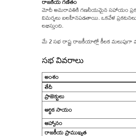
రాజకీయ గణితం
మోదీ అమరావతికి గణనీయమైన సహాయం ప్రకట
విమర్శలు బలహీనపడతాయి. ఒకవేళ ప్రకటనలు ని
లభిస్తుంది.
మే 2 సభ రాష్ట్ర రాజకీయాల్లో కీలక మలుపుగ
సభ వివరాలు
అంశం
తేదీ
ప్రాజెక్టులు
ఆర్థిక సాయం
ఆహ్వానం
రాజకీయ ప్రాముఖ్యత