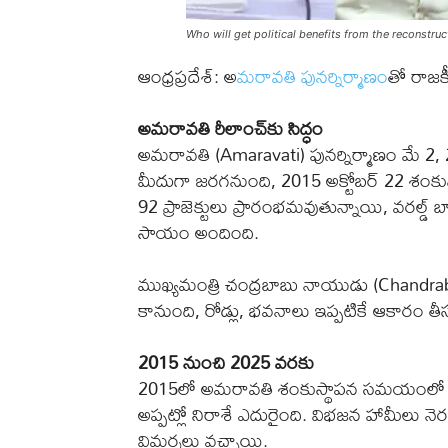
Who will get political benefits from the reconstru
ఆంధ్రప్రదేశ్: అ
మరావతి పునర్నిర్మాణం
తో రాజక
అమరావతి రీలాంచ్‌కు సిద్ధం
అమరావతి (Amaravati) పునర్నిర్మాణం మే 2, 
మీదుగా జరగనుంది, 2015 అక్టోబర్ 22 శంకుస్
92 ప్రాజెక్టులు ప్రారంభమవుతున్నాయి, వరల్డ్ 
సాయం అందింది.
ముఖ్యమంత్రి చంద్రబాబు నాయుడు (Chandrab
కానుంది, రోడ్లు, భవనాలు ఇప్పటికే ఆకారం త
2015 నుంచి 2025 వరకు
2015లో అమరావతి శంకుస్థాపన సమయంలో ఆంధ్
అప్పట్లో నిరాశే ఎదురైంది. విభజన హామీలు నెరవేర్
విమర్శలు వచ్చాయి.