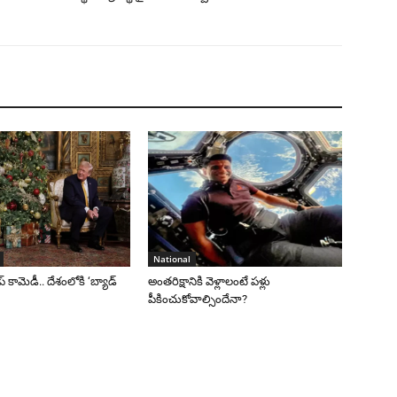
National
రంప్ కామెడీ.. దేశంలోకి ‘బ్యాడ్
అంతరిక్షానికి వెళ్లాలంటే పళ్లు
పీకించుకోవాల్సిందేనా?