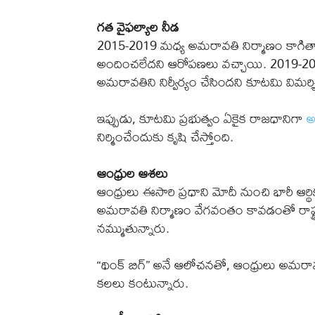
గత వైఫల్యాల నీడ
2015-2019 మధ్య అమరావతి నిర్మాణం కాగిత
అందించలేదని ఆరోపణలు వచ్చాయి. 2019-202
అమరావతిని నిర్వీర్యం చేసిందని కూటమి విమర్శి
ఇప్పుడు, కూటమి ప్రభుత్వం ఏకైక రాజధానిగా
అ
నిర్మించేందుకు కృషి చేస్తోంది.
ఆంధ్రుల ఆశలు
ఆంధ్రులు ఈసారి ప్రధాని మోదీ నుంచి భారీ ఆర్
అమరావతి నిర్మాణం వేగవంతం కావడంతో రాష్ట్ర
నమ్ముతున్నారు.
“థింక్ బిగ్” అనే ఆలోచనతో, ఆంధ్రులు అమరా
కలలు కంటున్నారు.