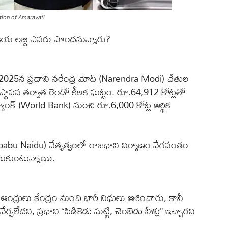
ction of Amaravati
ీయ లబ్ది ఎవరు పొందనున్నారు?
2025న ప్రధాని నరేంద్ర మోదీ (Narendra Modi) చేతుల
థాపన తర్వాత రెండో కీలక ఘట్టం. రూ.64,912 కోట్లతో
బ్యాంక్ (World Bank) నుంచి రూ.6,000 కోట్ల ఆర్థిక
abu Naidu) నేతృత్వంలో రాజధాని నిర్మాణం వేగవంతం
ీసుకుంటున్నాయి.
రులు కేంద్రం నుంచి భారీ నిధులు ఆశించారు, కానీ
చలేదని, ప్రధాని “పిడికెడు మట్టి, చెంబెడు నీళ్లు” ఇచ్చారని