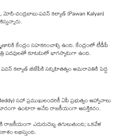
ో, మోదీ-చంద్రబాబు-పవన్ కల్యాణ్ (Pawan Kalyan)
తున్నారు.
ాణానికి కేంద్రం సహకరించాల్సి ఉంది. కేంద్రంలో టీడీపీ
ో మంత్రి పదవులతో కూటమిలో భాగస్వామిగా ఉంది.
్ కల్యాణ్ బీజేపీకి సన్నిహితత్వం అమరావతికి పెద్ద
eddy) సహా ప్రముఖులందరికీ ఏపీ ప్రభుత్వం ఆహ్వానాలు
దూరంగా ఉంటారా అనేది రాజకీయంగా ఆసక్తికరం.
సీపీకి రాజకీయంగా ఎదురుదెబ్బ తగులుతుంది; ఒకవేళ
కాశం లభిస్తుంది.