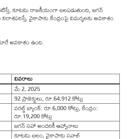
ిస్తే, కూటమి రాజకీయంగా బలపడుతుంది, జగన్
రాశపరిస్తే, వైకాపాకు కేంద్రంపై విమర్శలకు అవకాశం
ా మారే అవకాశం ఉంది.
వివరాలు
మే 2, 2025
92 ప్రాజెక్టులు, రూ.64,912 కోట్లు
వరల్డ్ బ్యాంక్: రూ.6,000 కోట్లు, కేంద్రం:
రూ.19,200 కోట్లు
జగన్‌ సహా అందరికీ ఆహ్వానాలు
కూటమి బలం, వైకాపాకు సవాల్