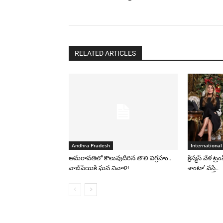
RELATED ARTICLES
Andhra Pradesh
International
అమరావతిలో కొలువుదీరిన తొలి విగ్రహం..
క్రిస్మస్ వేళ ట్
వాజ్‌పేయికి ఘన నివాళి!
శాంటా’ వస్తే..