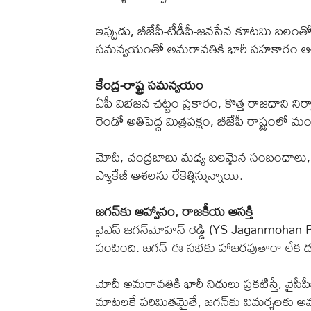
ఇప్పుడు, బీజేపీ-టీడీపీ-జనసేన కూటమి బలంత
సమన్వయంతో అమరావతికి భారీ సహకారం ఆశిస్
కేంద్ర-రాష్ట్ర సమన్వయం
ఏపీ విభజన చట్టం ప్రకారం, కొత్త రాజధాని నిర్మ
రెండో అతిపెద్ద మిత్రపక్షం, బీజేపీ రాష్ట్రంల
మోదీ, చంద్రబాబు మధ్య బలమైన సంబంధాలు, పవన
ప్యాకేజీ ఆశలను రేకెత్తిస్తున్నాయి.
జగన్‌కు ఆహ్వానం, రాజకీయ ఆసక్తి
వైఎస్ జగన్‌మోహన్ రెడ్డి (YS Jaganmohan R
పంపింది. జగన్ ఈ సభకు హాజరవుతారా లేక 
మోదీ అమరావతికి భారీ నిధులు ప్రకటిస్తే, వై
మాటలకే పరిమితమైతే, జగన్‌కు విమర్శలకు అవ