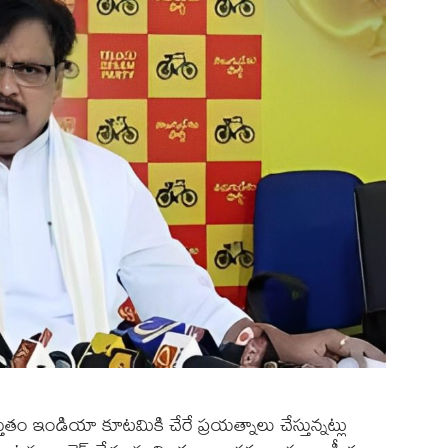
తుతం ఇండియా కూటమికి చేరే ప్రయత్నాలు చేస్తున్నట్లు