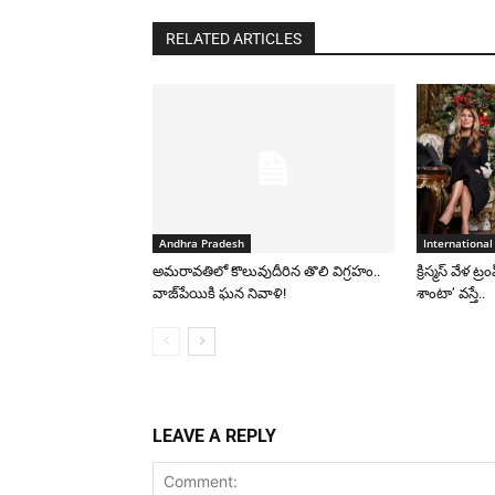
RELATED ARTICLES
Andhra Pradesh
International
అమరావతిలో కొలువుదీరిన తొలి విగ్రహం..
క్రిస్మస్ వేళ ట్
వాజ్‌పేయికి ఘన నివాళి!
శాంటా’ వస్తే..
LEAVE A REPLY