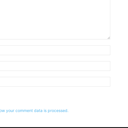
Name:*
Email:*
Website:
ow your comment data is processed.