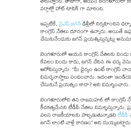
తెలుస్తోంది. తాజాగా, ఆయన బెంగళూరులో కర్ణ
వర్గాల్లో హాట్ టాపిక్ గా మారింది.
ఇప్పటికే,
వైఎస్ జగన్
ఢిల్లీలో నిర్వహించిన ధర్
కాంగ్రెస్ నేతలు దూరంగా ఉన్నారు. అయితే ఇప్ప
చేసుకునేందుకు జగన్ ప్రయత్నిస్తున్నట్లు అను
బెంగళూరులో ఆయన కాంగ్రెస్ నేతలకు విందు ఇవ
కేవలం విందు కాదు, జగన్ చేసిన ఈ చర్య వెను
ఆరోపిస్తున్నారు. “మీ ధైర్యం ఉంటే కాంగ్రెస
విమర్శనాస్త్రాలు సంధించారు. ఇదంతా ‘ఇండియా
చేసుకునే ప్రయత్నం కాదా? అని విమర్శించారు.
బెంగళూరులోని తన రాజమహల్ లో కాంగ్రెస్ 
కీచకత్వమేనని టీడీపీ నేతలు విమర్శిస్తున్నార
వలస రాజకీయాలకు పాల్పడుతున్నాడని
టీడీపీ
న
జగన్ లాంటి వాళ్లే కారణం” అని దుయ్యబట్టారు