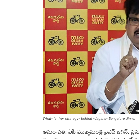
What- is the- strategy- behind -Jagans- Bangalore dinner
అమరావతి: ఏపీ ముఖ్యమంత్రి వైఎస్ జగన్, ప్రస్