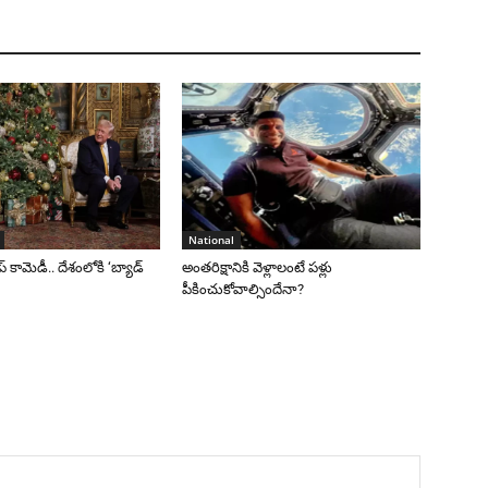
National
రంప్ కామెడీ.. దేశంలోకి ‘బ్యాడ్
అంతరిక్షానికి వెళ్లాలంటే పళ్లు
పీకించుకోవాల్సిందేనా?