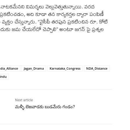
టకమేనని విమర్శలు వెల్లువెత్తుతున్నాయి. వరద
రకటించడం, అది కూడా తన కార్యకర్తల ద్వారా పంపిణీ
క్తం చేస్తున్నారు. “వైసీపీ తరఫున ప్రకటించిన రూ. కోటి
ఎందుకు జమ చేయలేదో చెప్పాలి” అంటూ జగన్ పై ప్రశ్నల
ndia_Alliance
Jagan_Drama
Karnataka_Congress
NDA_Distance
indu
Next article
మళ్ళీ బెజవాడకు బుడమేరు గండం?