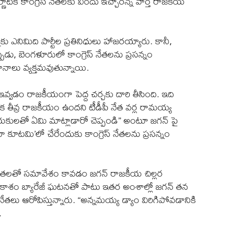
ాటక కాంగ్రెస్ నేతలకు విందు ఇచ్చారన్న వార్త రాజకీయ
నాకు ఎనిమిది పార్టీల ప్రతినిధులు హాజరయ్యారు. కానీ,
ుడు, బెంగళూరులో కాంగ్రెస్ నేతలను ప్రసన్నం
మానాలు వ్యక్తమవుతున్నాయి.
్వడం రాజకీయంగా పెద్ద చర్చకు దారి తీసింది. ఇది
క తీవ్ర రాజకీయం ఉందని టీడీపీ నేత వర్ల రామయ్య
్ నాయకులతో ఏమి మాట్లాడారో చెప్పండి” అంటూ జగన్ పై
 కూటమి’లో చేరేందుకు కాంగ్రెస్ నేతలను ప్రసన్నం
నేతలతో సమావేశం కావడం జగన్ రాజకీయ చిల్లర
ు. ప్రకాశం బ్యారేజీ ఘటనతో పాటు ఇతర అంశాల్లో జగన్ తన
ేతలు ఆరోపిస్తున్నారు. “అన్నమయ్య డ్యాం విరిగిపోవడానికి
.