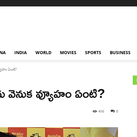
NA
INDIA
WORLD
MOVIES
SPORTS
BUSINESS
యూహం ఏంటి?
దు వెనుక వ్యూహం ఏంటి?
416
0