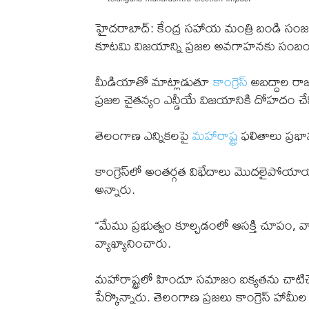
హైదరాబాద్: కేంద్ర సహాయ మంత్రి బండి సంజయ్
కూటమి విజయాన్ని ప్రజల అవగాహనకు సంబంధిం
మీడియాతో మాట్లాడుతూ
కాంగ్రెస్
అబద్ధాల రాజ
ప్రజల చైతన్యం ఎన్డీయే విజయానికి దోహదం చేస
తెలంగాణ ఎన్నికలపై
మహారాష్ట్ర
ఫలితాలు ప్రభ
కాంగ్రెస్‌లో అంతర్గత విభేదాలు మొదలైపో
అన్నారు.
“మేము ప్రభుత్వం కూల్చడంలో ఆసక్తి చూపం,
వ్యాఖ్యానించారు.
మహారాష్ట్రలో హిందూ సమాజం ఐక్యతను చాటిచె
పేర్కొన్నారు. తెలంగాణ ప్రజలు కాంగ్రెస్ హామీ