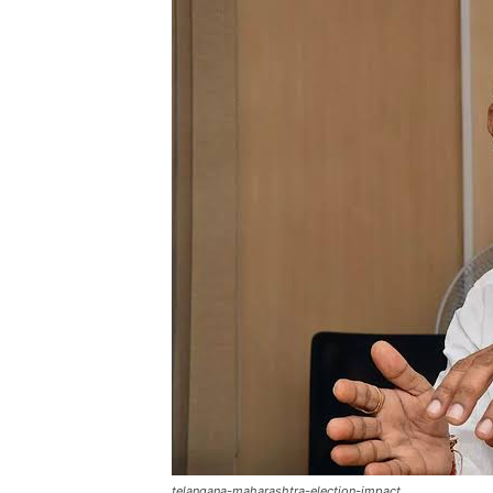
telangana-maharashtra-election-impact