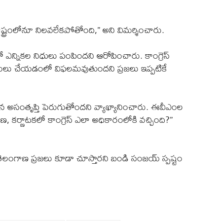
 ఏ రాష్ట్రంలోనూ నిలవలేకపోతోంది,” అని విమర్శించారు.
లో ఎన్నికల నిధులు పంపిందని ఆరోపించారు. కాంగ్రెస్
ు అమలు చేయడంలో విఫలమవుతుందని ప్రజలు ఇప్పటికే
మైన అసంతృప్తి పెరుగుతోందని వ్యాఖ్యానించారు. ఈవీఎంల
 కర్ణాటకలో కాంగ్రెస్ ఎలా అధికారంలోకి వచ్చింది?”
ని తెలంగాణ ప్రజలు కూడా చూస్తారని బండి సంజయ్ స్పష్టం