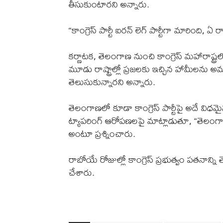
తీసుకుంటారని అన్నారు.
“కాంగ్రెస్ పార్టీ ఐరన్ లెగ్ పార్టీగా మారింది,
కర్ణాటక, తెలంగాణ నుంచి కాంగ్రెస్ మహారాష్ట్ర
మూడు రాష్ట్రాల్లో ప్రజలకు ఇచ్చిన హామీలన
తెలుసుకున్నారని అన్నారు.
తెలంగాణలో కూడా కాంగ్రెస్ పార్టీపై అదే విధ
ట్యాపరింగ్ ఆరోపణలపై మాట్లాడుతూ, “తెలంగాణ,
అంటూ ప్రశ్నించారు.
రాబోయే రోజుల్లో కాంగ్రెస్ ప్రభుత్వం పతనాన్
చేశారు.