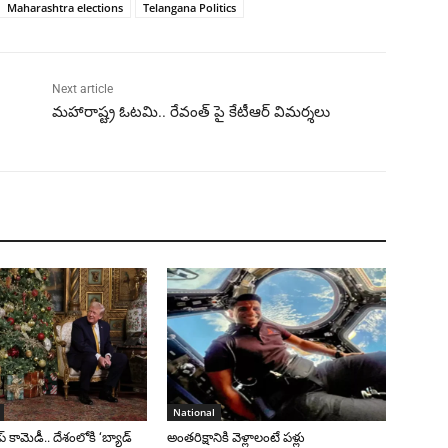
Maharashtra elections
Telangana Politics
Next article
మహారాష్ట్ర ఓటమి.. రేవంత్ పై కేటీఆర్ విమర్శలు
National
రంప్ కామెడీ.. దేశంలోకి ‘బ్యాడ్
అంతరిక్షానికి వెళ్లాలంటే పళ్లు