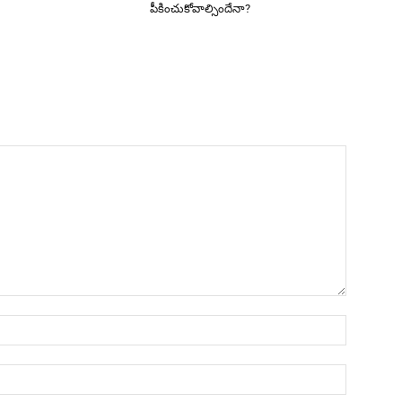
పీకించుకోవాల్సిందేనా?
Name:*
Email:*