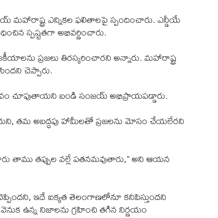
 మహారాష్ట్ర ఎన్నికల ఫలితాలపై స్పందించారు. ఎన్డీయే
చిన స్పష్టతగా అభివర్ణించారు.
కీయాలను ప్రజలు తిరస్కరించారని అన్నారు. మహారాష్ట్ర
ిందని చెప్పారు.
ావం చూపుతాయని బండి సంజయ్ అభిప్రాయపడ్డారు.
యాయని, తమ అబద్ధపు హామీలతో ప్రజలను మోసం చేయలేరని
 వారు తాము తప్పుల వల్లే పతనమవుతారు,” అని ఆయన
ప్పిందని, ఇదే ఐక్యత తెలంగాణలోనూ కనిపిస్తుందని
ల వెనుక ఉన్న నిజాలను గ్రహించి తగిన నిర్ణయం