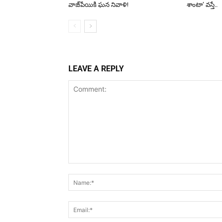
వాజ్‌పేయికి ఘన నివాళి!
శాంటా’ వస్తే..
LEAVE A REPLY
Comment: