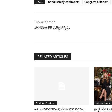
TAGS
bandi sanjay comments
Congress Criticism
Previous article
మరోసారి కేకే సర్వే సక్సెస్
RELATED ARTICLES
Andhra Pradesh
International
అమరావతిలో కొలువుదీరిన తొలి విగ్రహం..
క్రిస్మస్ వేళ ట్