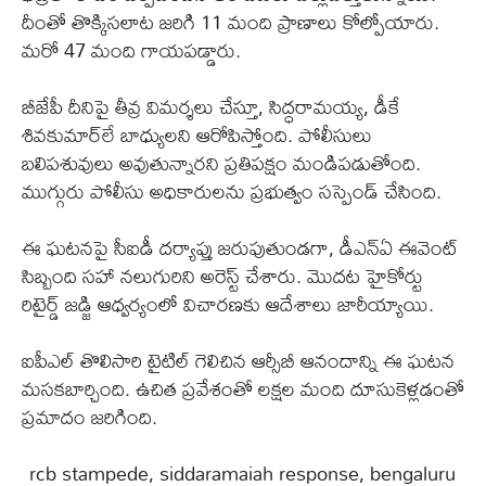
దీంతో తొక్కిసలాట జరిగి 11 మంది ప్రాణాలు కోల్పోయారు.
మరో 47 మంది గాయపడ్డారు.
బీజేపీ దీనిపై తీవ్ర విమర్శలు చేస్తూ, సిద్ధరామయ్య, డీకే
శివకుమార్‌లే బాధ్యులని ఆరోపిస్తోంది. పోలీసులు
బలిపశువులు అవుతున్నారని ప్రతిపక్షం మండిపడుతోంది.
ముగ్గురు పోలీసు అధికారులను ప్రభుత్వం సస్పెండ్ చేసింది.
ఈ ఘటనపై సీఐడీ దర్యాప్తు జరుపుతుండగా, డీఎన్ఏ ఈవెంట్
సిబ్బంది సహా నలుగురిని అరెస్ట్ చేశారు. మొదట హైకోర్టు
రిటైర్డ్ జడ్జి ఆధ్వర్యంలో విచారణకు ఆదేశాలు జారీయ్యాయి.
ఐపీఎల్ తొలిసారి టైటిల్ గెలిచిన ఆర్సీబీ ఆనందాన్ని ఈ ఘటన
మసకబార్చింది. ఉచిత ప్రవేశంతో లక్షల మంది దూసుకెళ్లడంతో
ప్రమాదం జరిగింది.
rcb stampede, siddaramaiah response, bengaluru