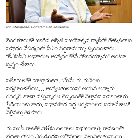
rcb-stampede-siddaramaiah-response
బెంగళూరులో జరిగిన ఆర్సీబీ విజయోత్సవ ర్యాలీలో తొక్కిసలాట
విషాదం నేపథ్యంలో సీఎం సిద్ధరామయ్య స్పందించారు.
“కేఎస్‌సీఏ అధికారుల ఆహ్వానంతోనే హాజరయ్యాను” అంటూ
స్పష్టం చేశారు.
విలేకరులతో మాట్లాడుతూ, “మేమే ఈ ఈవెంట్
నిర్వహించలేదని… ఆహ్వానితులమని” ఆయన అన్నారు.
గవర్నర్ కూడా వస్తున్నారని చెప్పడంతో వెళ్లానని వివరించారు.
స్టేడియంకు కాదు, విధానసౌధ వద్ద నిర్వహించిన సమావేశానికి
వెళ్లినట్లు తెలిపారు.
ఈ వీఐపీ రాకతో పోలీస్ బలగాలు విభజించాల్సి రావడంతో
భద్రతా లోపం ఏర్పడిందని ఆరోపణలు వెల్లువెత్తుతున్నాయి.