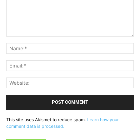
Comment:
Na
Ema
Web
This site uses Akismet to reduce spam.
Learn how your
comment data is processed.