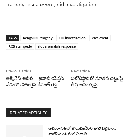
tragedy, ksca event, cid investigation,
TAGS
bengaluru tragedy
CID investigation
ksca event
RCB stampede
siddaramaiah response
Previous article
Next article
అక్కినేని అఖిల్ – జైనాబ్ రిసెప్షన్
బలోచిస్థాన్‌లో నూతన చట్టంపై
వేడుకకు హాజరైన రేవంత్ రెడ్డి
తీవ్ర అసంతృప్తి
RELATED ARTICLES
అమరావతిలో కొలువుదీరిన తొలి విగ్రహం..
వాజ్‌పేయికి ఘన నివాళి!