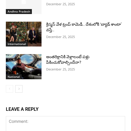
December 25, 2025
Andhra Pradesh
క్రిస్మస్ వేళ ట్రంప్ కామెడీ.. దేశంలోకి ‘బ్యాడ్ శాంటా’
వస్తే..
December 25, 2025
International
అంతరిక్షానికి వెళ్లాలంటే పళ్లు
పీకించుకోవాల్సిందేనా?
December 25, 2025
National
LEAVE A REPLY