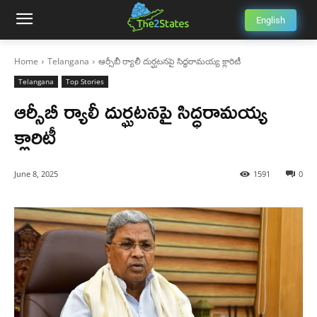
English
Home
Telangana
ఆర్సీబీ ర్యాలీ దుర్ఘటనపై సిద్ధరామయ్య క్లారిటీ
Telangana
Top Stories
ఆర్సీబీ ర్యాలీ దుర్ఘటనపై సిద్ధరామయ్య
క్లారిటీ
June 8, 2025
1591
0