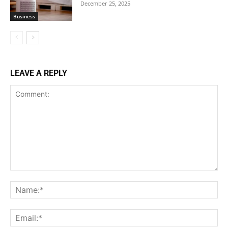
December 25, 2025
Business
LEAVE A REPLY
Comment:
Na
Ema