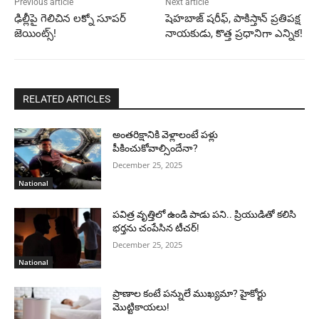
Previous article
Next article
ఢిల్లీపై గెలిచిన లక్నో సూపర్
షెహబాజ్ షరీఫ్, పాకిస్తాన్ ప్రతిపక్ష
జెయింట్స్!
నాయకుడు, కొత్త ప్రధానిగా ఎన్నిక!
RELATED ARTICLES
అంతరిక్షానికి వెళ్లాలంటే పళ్లు
పీకించుకోవాల్సిందేనా?
December 25, 2025
National
పవిత్ర వృత్తిలో ఉండి పాడు పని.. ప్రియుడితో కలిసి
భర్తను చంపేసిన టీచర్!
December 25, 2025
National
ప్రాణాల కంటే పన్నులే ముఖ్యమా? హైకోర్టు
మొట్టికాయలు!