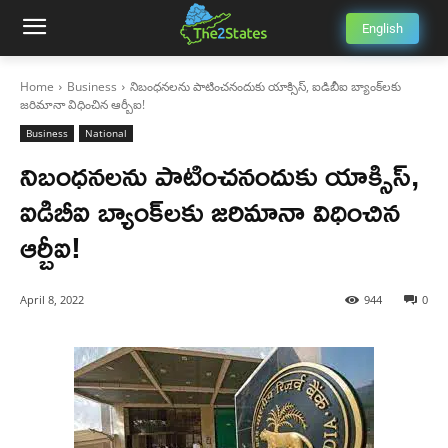
English
Home
Business
నిబంధనలను పాటించనందుకు యాక్సిస్, ఐడిబీఐ బ్యాంక్‌లకు
జరిమానా విధించిన ఆర్బీఐ!
Business
National
నిబంధనలను పాటించనందుకు యాక్సిస్,
ఐడిబీఐ బ్యాంక్‌లకు జరిమానా విధించిన
ఆర్బీఐ!
April 8, 2022
944
0