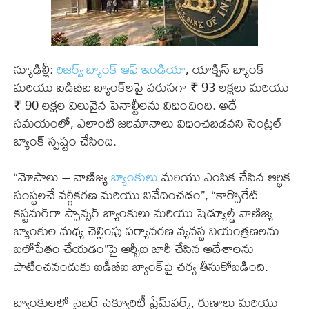
న్యూఢిల్లీ:
రిజర్వ్ బ్యాంక్ ఆఫ్ ఇండియా
, యాక్సిస్ బ్యాంక్
మరియు ఐడిబీఐ బ్యాంక్‌లపై వరుసగా ₹ 93 లక్షలు మరియు
₹ 90 లక్షల విలువైన పెనాల్టీలను విధించింది. అదే
సమయంలో, ఎలాంటి జరిమానాలు విధించబడవని సెంట్రల్
బ్యాంక్ స్పష్టం చేసింది.
“మోసాలు – వాణిజ్య
బ్యాంకులు
మరియు ఎంపిక చేసిన ఆర్థిక
సంస్థలచే వర్గీకరణ మరియు నివేదించడం”, “కార్పొరేట్
కస్టమర్‌గా స్పాన్సర్ బ్యాంకులు మరియు షెడ్యూల్డ్ వాణిజ్య
బ్యాంకుల మధ్య చెల్లింపు పర్యావరణ వ్యవస్థ నియంత్రణలను
బలోపేతం చేయడం”పై ఆర్బీఐ జారీ చేసిన ఆదేశాలను
పాటించనందుకు ఐడీబీఐ బ్యాంక్‌పై చర్య తీసుకోబడింది.
బ్యాంకులలో సైబర్ సెక్యూరిటీ ఫ్రేమ్‌వర్క్, రుణాలు మరియు